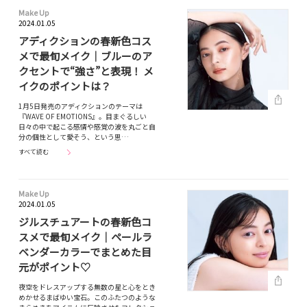
Make Up
2024.01.05
アディクションの春新色コス
メで最旬メイク｜ブルーのア
クセントで“強さ”と表現！ メ
イクのポイントは？
1月5日発売のアディクションのテーマは
『WAVE OF EMOTIONS』。目まぐるしい
日々の中で起こる感情や感覚の波を丸ごと自
分の個性として愛そう、という思…
すべて読む
Make Up
2024.01.05
ジルスチュアートの春新色コ
スメで最旬メイク｜ペールラ
ベンダーカラーでまとめた目
元がポイント♡
夜空をドレスアップする無数の星と心をとき
めかせるまばゆい宝石。このふたつのような