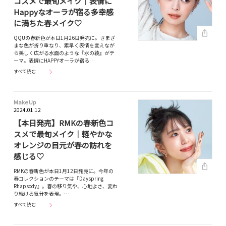
コスメで最旬メイク｜表情に
Happyなオーラが宿る多幸感
に満ちた春メイク♡
QQUの春新色が本日1月26日発売に。さまざ
まな色が折り重なり、素早く表情を変えなが
ら美しく広がる水面のような『水の綾』がテ
ーマ。表情にHAPPYオーラが宿る…
すべて読む
Make Up
2024.01.12
【本日発売】RMKの春新色コ
スメで最旬メイク｜軽やかな
オレンジの目元が春の訪れを
感じる♡
RMKの春新色が本日1月12日発売に。今年の
春コレクションのテーマは『Dayspring
Rhapsody』。春の移り気や、心地よさ、変わ
り続ける気分を表現。…
すべて読む