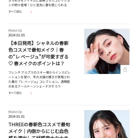
きらめきをアイテムに反映させたコレクショ
ンが続々登場！ひと足先に春を感じられる…
すべて読む
Make Up
2024.01.05
【本日発売】シャネルの春新
色コスメで最旬メイク｜春
の“レ ベージュ”が可愛すぎる
♡ 春メイクのポイントは？
フレンチ アルプスのスキー場からインスピレ
ーションを受け、冬の太陽の輝きが表現され
た春の『レ ベージュ』コレクション。透明感
のあるクールトーンシェードがそろう…
すべて読む
Make Up
2024.01.01
THREEの春新色コスメで最旬
メイク｜内側からにじむ血色
感を演出して好感度大なナチ