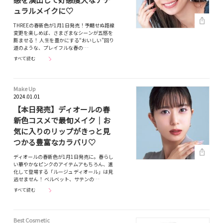
ュラルメイクに♡
THREEの春新色が1月1日発売！予期せぬ路線
変更を楽しめば、さまざまなシーンが五感を
膨ませる！ 人生を豊かにする“おいしい”回り
道のような、プレイフルな春の…
すべて読む
Make Up
2024.01.01
【本日発売】ディオールの春
新色コスメで最旬メイク｜お
気に入りのリップがきっと見
つかる豊富なカラバリ♡
ディオールの春新色が1月1日発売に。春らし
い華やかなピンクのアイテムアもちろん、進
化して登場する「ルージュ ディオール」は見
逃せません！ ベルベット、サテンの…
すべて読む
Best Cosmetic