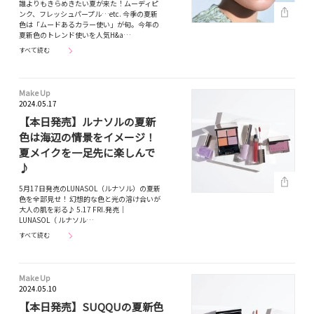
誰よりもきらめきたい夏が来た！ムーディピ
ンク、フレッシュパープル…etc. 今季の夏新
色は「ムードあるカラー使い」が旬。今年の
夏新色のトレンド使いを人気H&a…
すべて読む
Make Up
2024.05.17
【本日発売】ルナソルの夏新
色は海辺の情景をイメージ！
夏メイクを一足先に楽しんで
♪
5月17日発売のLUNASOL（ルナソル）の夏新
色を全部見せ！ 幻想的な色と光の溶け合いが
大人の肌を彩る♪ 5.17 FRI.発売｜
LUNASOL（ ルナソル…
すべて読む
Make Up
2024.05.10
【本日発売】SUQQUの夏新色