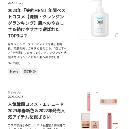
2023.11.22
2023年『美的HEN』年間ベス
トコスメ【洗顔・クレンジン
グランキング】肌へのやさし
さ＆続けやすさで選ばれた
TOP3は？
今やジェンダーフリーにメイクを楽しむ時
代。素肌の美しさを求めるのなら、“落とすケ
ア”を見直してみましょう。クレンジングや洗
顔は毎日行うことだから肌へのやさしさ…
すべて読む
News
美的MEN
Make Up
2023.02.03
人気韓国コスメ・エチュード
2023年春新色＆2022年発売人
気アイテムを総ざらい
コスパ抜群なのにカラバリも豊富♪韓国発の