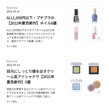
Make Up
2021.05.14
ALL1,000円以下・プチプラの
【2021年夏色新作】ネイル8選
ALL1,000円以下のプチプラネイルも2021年
夏色新作が発売に♪セルフネイルやペディキ
ュアを色々な色でカラフルに仕上げたいな
ら、断然プチプラで色違いを買っ…
すべて読む
Make Up
2021.05.14
目元にしっとり感を出すクリ
ーム系アイシャドウ【2021年
夏色新作】5選
保湿力を重視するならクリーム系のアイシャ
ドウがおすすめ♪【20201年夏色新作】の単
色クリーム系アイシャドウ5選をご紹介。
すべて読む