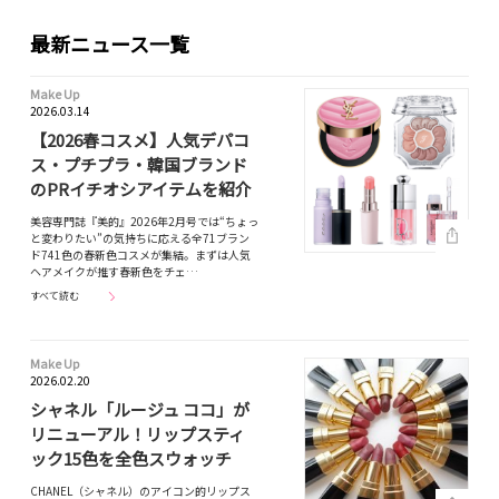
最新ニュース一覧
Make Up
2026.03.14
【2026春コスメ】人気デパコ
ス・プチプラ・韓国ブランド
のPRイチオシアイテムを紹介
美容専門誌『美的』2026年2月号では“ちょっ
と変わりたい”の気持ちに応える全71ブラン
ド741色の春新色コスメが集結。まずは人気
ヘアメイクが推す春新色をチェ…
すべて読む
Make Up
2026.02.20
シャネル「ルージュ ココ」が
リニューアル！リップスティ
ック15色を全色スウォッチ
CHANEL（シャネル）のアイコン的リップス