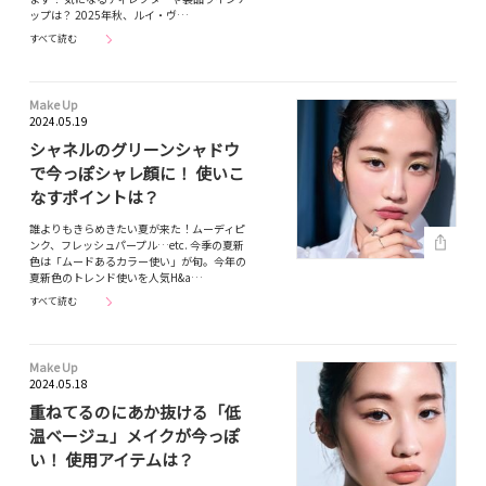
ップは？ 2025年秋、ルイ・ヴ…
すべて読む
Make Up
2024.05.19
シャネルのグリーンシャドウ
で今っぽシャレ顔に！ 使いこ
なすポイントは？
誰よりもきらめきたい夏が来た！ムーディピ
ンク、フレッシュパープル…etc. 今季の夏新
色は「ムードあるカラー使い」が旬。今年の
夏新色のトレンド使いを人気H&a…
すべて読む
Make Up
2024.05.18
重ねてるのにあか抜ける「低
温ベージュ」メイクが今っぽ
い！ 使用アイテムは？