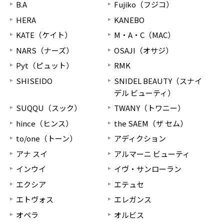
B.A
Fujiko（フジコ）
HERA
KANEBO
KATE（ケイト）
M・A・C（MAC）
NARS（ナーズ）
OSAJI（オサジ）
Pyt（ピュット）
RMK
SHISEIDO
SNIDEL BEAUTY（スナイ
デル ビューティ）
SUQQU（スック）
TWANY（トワニー）
hince（ヒンス）
the SAEM（ザ セム）
to/one（トーン）
アディクション
アナ スイ
アルマーニ ビューティ
インウイ
イヴ・サンローラン
エクシア
エテュセ
エトヴォス
エレガンス
オペラ
オルビス