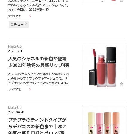
大人気ブランド「エチュード（ETUDE）」の
かわいすぎる2022年新作アイテムをご紹介し
ます！今回は、2022年夏〜冬…
すべて読む
エチュード
Make Up
2021.10.11
人気のシャネルの新色が登場
♪2021年秋冬の最新リップ4選
2021年秋色新作リップが登場♪人気のシャネ
ルの新色やプチプラのマキアージュまで。リ
ップ美容液も併せて、全4選をお届けします。
すべて読む
Make Up
2021.06.28
プチプラのティントタイプか
らデパコスの新色まで｜2021
年夏の新作口紅とグロス6選