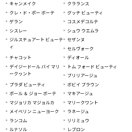
キャンメイク
クラランス
クレ・ド・ポー ボーテ
グッチ ビューティ
ゲラン
コスメデコルテ
シスレー
シュウ ウエムラ
ジルスチュアート ビューテ
セザンヌ
ィ
セルヴォーク
チャコット
ディオール
デイジードール バイ マリ
トム フォード ビューティ
ークヮント
ブリリアージュ
プラダ ビューティ
ボビイ ブラウン
ポール ＆ ジョー ボーテ
マキアージュ
マジョリカ マジョルカ
マリークワント
メイベリン ニューヨーク
ラネージュ
ランコム
リリミュウ
ルナソル
レブロン