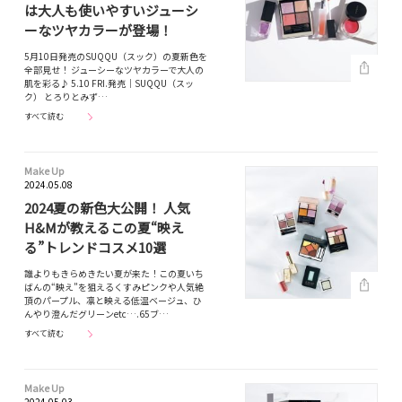
は大人も使いやすいジューシ
ーなツヤカラーが登場！
5月10日発売のSUQQU（スック）の夏新色を
全部見せ！ ジューシーなツヤカラーで大人の
肌を彩る♪ 5.10 FRI.発売｜SUQQU（スッ
ク） とろりとみず…
すべて読む
Make Up
2024.05.08
2024夏の新色大公開！ 人気
H&Mが教えるこの夏“映え
る”トレンドコスメ10選
誰よりもきらめきたい夏が来た！この夏いち
ばんの“映え”を狙えるくすみピンクや人気絶
頂のパープル、凛と映える低温ベージュ、ひ
んやり澄んだグリーンetc….65ブ…
すべて読む
Make Up
2024.05.03