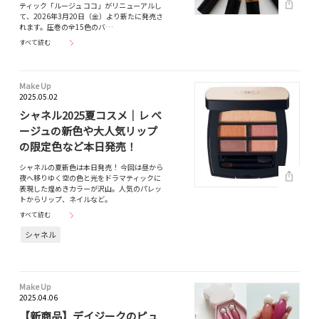
ティック「ルージュ ココ」がリニューアルし
て、2026年3月20日（金）より新たに発売さ
れます。圧巻の全15色のバ…
すべて読む
Make Up
2025.05.02
シャネル2025夏コスメ｜レ ベ
ージュの新色や大人気リップ
の限定色など本日発売！
シャネルの夏新色は本日発売！ 今回は昼から
夜へ移りゆく空の色と光をドラマティックに
表現した煌めきカラーが沢山。人気のパレッ
トからリップ、ネイルなど。
すべて読む
シャネル
Make Up
2025.04.06
【新商品】デイジークのピュ