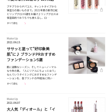
プチプラからデパコス、ティントタイプから
保湿力の高いものまで。2021年夏の新作口紅
とリップグロス6選をお届け♪リップグロスは
保湿目的でおうちでも使えるし、口…
すべて読む
Make Up
2021.06.15
ササッと塗って“好印象美
肌”に♪ ブランドPRおすすめ
ファンデーション5選
肌に過酷なシーズン、そしてニューノーマル
な今年の夏。「人にリアルにちょっと会う」
なんていうタイミングにおすすめなファンデ
ーションを、各ブランドのPR担当に伺い…
すべて読む
Make Up
2021.06.07
大人気「ディオール」と「イ