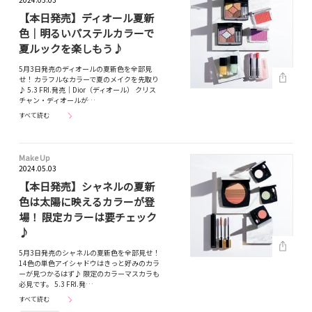
【本日発売】ディオール夏新
色｜明るいパステルカラーで
夏ルックを楽しもう♪
5月3日発売のディオールの夏新色を全部見
せ！ カラフルなカラーで夏のメイクを先取り
♪ 5.3 FRI.発売｜Dior（ディオール） クリス
チャン・ディオールが…
すべて読む
Make Up
2024.05.03
【本日発売】シャネルの夏新
色は太陽に映えるカラーが登
場！ 限定カラーは要チェック
♪
5月3日発売のシャネルの夏新色を全部見せ！
14色の単色アイシャドウはきっと好みのカラ
ーが見つかるはず♪ 限定のカラーマスカラも
必見です。 5.3 FRI.発…
すべて読む