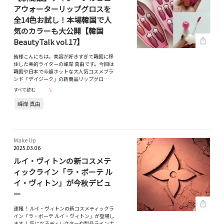
アウォーターリップグロスを
全14色お試し！本場韓国で人
気のカラーも大公開【韓国
BeautyTalk vol.17】
皆様こんにちは。美容が好きすぎて韓国に移
住した美的ライターの峰岸 真由です。今回は
韓国や日本で今超ホットな大人気コスメブラ
ンド「デイジーク」の新商品リップグロ…
すべて読む
峰岸 真由
Make Up
2025.03.06
ルイ・ヴィトンの新コスメテ
ィックライン「ラ・ボーテ ル
イ・ヴィトン」が今秋デビュ
ー
速報！ ルイ・ヴィトンの新コスメティックラ
イン「ラ・ボーテ ルイ・ヴィトン」が登場し
ます！ 気になるディレクターや製品ラインナ