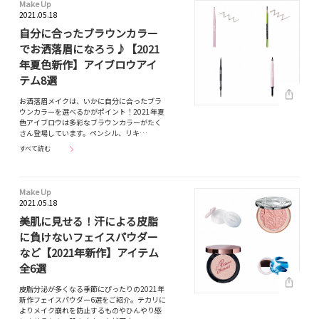
Make Up
2021.05.18
自分に合ったブラウンカラー
でお洒落眉になろう♪【2021
年夏色新作】アイブロウアイ
テム8選
お洒落眉メイクは、いかに自分に合ったブラ
ウンカラーを選べるかがポイント！2021年夏
色アイブロウは多彩なブラウンカラーがたく
さん登場しています。ペンシル、リキ…
すべて読む
Make Up
2021.05.18
美肌に見せる！汗による皮脂
に負けないフェイスパウダー
など【2021年新作】アイテム
全6選
皮脂分泌が多くなる季節にぴったりの2021年
新作フェイスパウダー6選をご紹介。テカリに
よりメイク崩れを防止するものやひんやり感