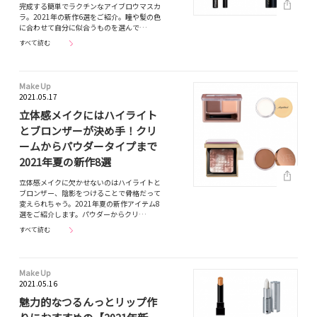
完成する簡単でラクチンなアイブロウマスカ
ラ。2021年の新作6選をご紹介。瞳や髪の色
に合わせて自分に似合うものを選んで…
すべて読む
Make Up
2021.05.17
立体感メイクにはハイライト
とブロンザーが決め手！クリ
ームからパウダータイプまで
2021年夏の新作8選
立体感メイクに欠かせないのはハイライトと
ブロンザー、陰影をつけることで骨格だって
変えられちゃう。2021年夏の新作アイテム8
選をご紹介します。パウダーからクリ…
すべて読む
Make Up
2021.05.16
魅力的なつるんっとリップ作