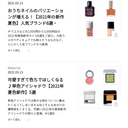
2021.05.15
おうちネイルのバリエーショ
ンが増える！【2021年の新作
夏色】人気ブランド8選・
デパコスなどの2,000円から3,000円台の
2021年夏色新作ネイル8選をご紹介。大粒ラ
メがペディキュアでも映えそうなものなど、
とにかく人気ブランドから新色…
すべて読む
Make Up
2021.05.15
可愛すぎて色ちでほしくなる
♪単色アイシャドウ【2021年
夏色新作】5選
単色アイシャドウは色々な色をついつい集め
たくなってしまいますよね♪そんなあなたの
購買欲をくすぐる、可愛い2021年の夏色新作
アイシャドウが続々と登場。全5選を…
すべて読む