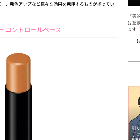
バー、発色アップなど様々な効果を発揮するものが揃ってい
『美的
は意
ラー コントロールベース
ます
【
肌
手
資生