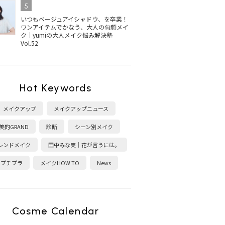
5
いつもベージュアイシャドウ、を卒業！
ワンアイテムでかなう、大人の旬顔メイ
ク｜yumiの大人メイク悩み解決塾
Vol.52
Hot Keywords
メイクアップ
メイクアップニュース
美的GRAND
診断
シーン別メイク
レンドメイク
田中みな実｜花が言うには。
プチプラ
メイクHOW TO
News
Cosme Calendar