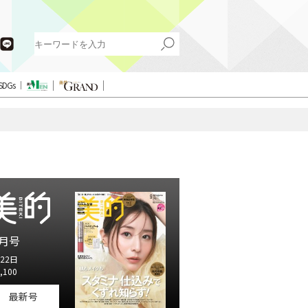
SDGs
月号
22日
,100
最新号