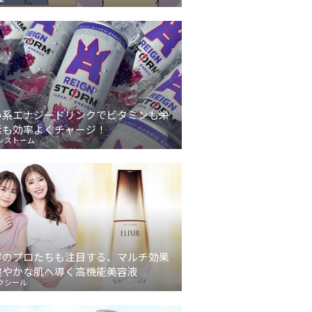
い系エナジードリンクでビタミンも栄
素も効率よくチャージ！
ンストーム
容のプロたちも注目する、マルチ効果
健やかな肌へ導く高機能美容液
クシール