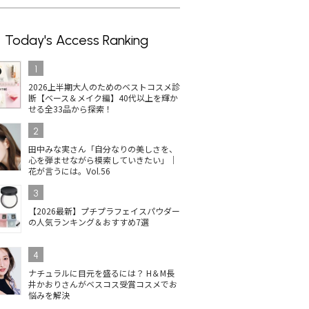
Today's Access Ranking
1
2026上半期大人のためのベストコスメ診
断【ベース＆メイク編】40代以上を輝か
せる全33品から探索！
2
田中みな実さん「自分なりの美しさを、
心を弾ませながら模索していきたい」｜
花が言うには。Vol.56
3
【2026最新】プチプラフェイスパウダー
の人気ランキング＆おすすめ7選
4
ナチュラルに目元を盛るには？ H＆M長
井かおりさんがベスコス受賞コスメでお
悩みを解決