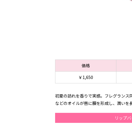
価格
￥1,650
初夏の訪れを香りで実感。フレグランス
などのオイルが唇に膜を形成し、潤いを
リップバ