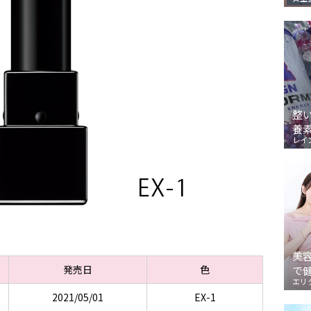
整
養
レイ
美
発売日
色
で
エリ
2021/05/01
EX-1