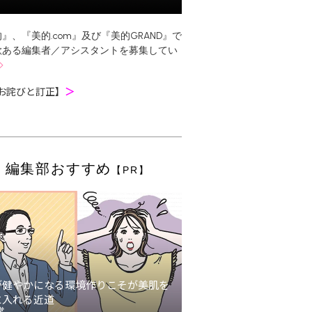
』、『美的.com』及び『美的GRAND』で
欲ある編集者／アシスタントを募集してい
お詫びと訂正】
＞
編集部おすすめ
【PR】
が健やかになる環境作りこそが美肌を
に入れる近道
堂