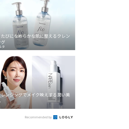
うたびになめらかな肌に整えるクレン
ング
ルタ
クレンジングでメイク映えする潤い美
へ
Recommended by