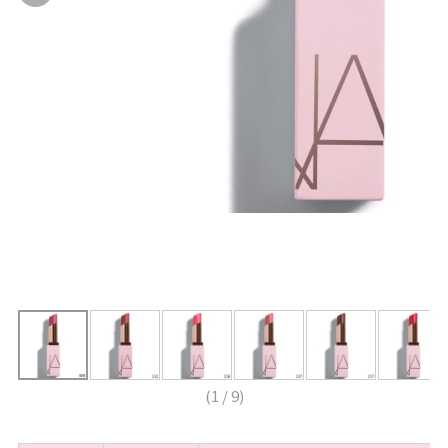
(
1
/
9
)