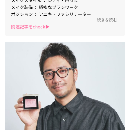
メイクスタイル ： レディ・色っぽ
メイク装備 ： 緻密なブラシワーク
ポジション ： アニキ・ファシリテーター
...続きを読む
血液型 ： O型
関連記事をcheck▶︎
「メンズヘアメイク座談会」では進行役を務め、機知
に富んだトーク運びと現場視点に基づく的確なコメン
トで信頼を集める存在。自身のYouTube『KUBOKI
CHANNEL』ではメンズ美容を発信中。