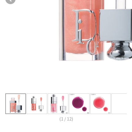
(
1
/
12
)