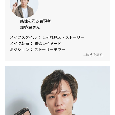
感性を彩る表現者
加勢 翼さん
メイクスタイル ： しゃれ見え・ストーリー
メイク装備 ： 質感レイヤード
ポジション ： ストーリーテラー
...続きを読む
血液型 ： O型
しゃれたムードが漂う“記憶に残るメイク”の名手。成
分や処方、ストーリーを理解した知識に基づくコスメ
愛あふれるコメントは、トークに自然な広がりをもた
らし、本座談会メンバーからの信頼も厚い。