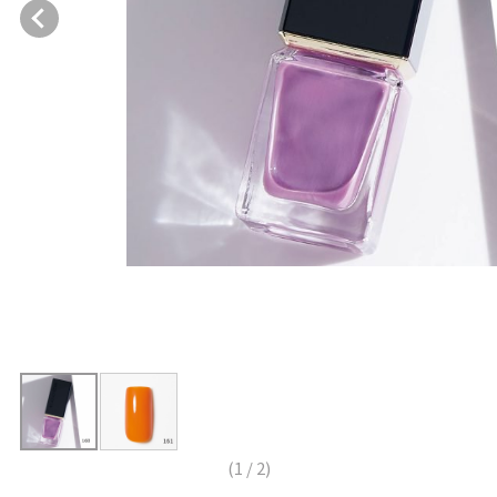
(
1
/
2
)