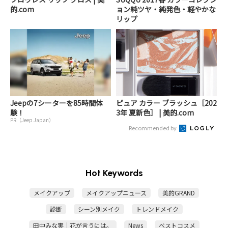
的.com
ョン純ツヤ・純発色・軽やかな
リップ
Jeepの7シーターを85時間体
ピュア カラー ブラッシュ［202
験！
3年 夏新色］ | 美的.com
PR（Jeep Japan）
Recommended by
Hot Keywords
メイクアップ
メイクアップニュース
美的GRAND
診断
シーン別メイク
トレンドメイク
田中みな実｜花が言うには。
News
ベストコスメ