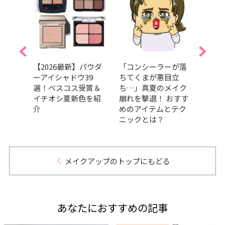
ース
【2026最新】パウダ
「コンシーラーが落
美容賢
8選｜
ーアイシャドウ39
ちてくまが悪目立
美的G
タッ
選！ベスコス受賞＆
ち…」真夏のメイク
経年
き
イチオシ夏新色を紹
崩れを撃退！ おすす
【ベ
介
めのアイテムとテク
門】
ニックとは？
スメ
今こ
メイクアップのトップにもどる
あなたにおすすめの記事