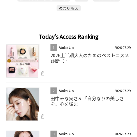
のぼり もえ
Today's Access Ranking
2026.07.29
1
Make Up
2026上半期大人のためのベストコスメ
診断【…
2026.07.29
2
Make Up
田中みな実さん「自分なりの美しさ
を、心を弾ま…
2026.07.29
3
Make Up