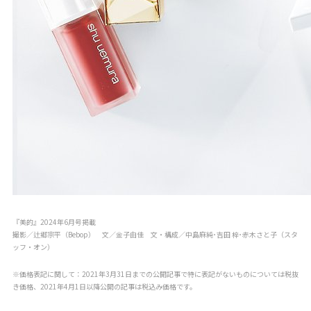
『美的』2024年6月号掲載
撮影／辻郷宗平（Bebop） 文／金子由佳 文・構成／中島麻純･吉田 梓･赤木さと子（スタ
ッフ・オン）
※価格表記に関して：2021年3月31日までの公開記事で特に表記がないものについては税抜
き価格、2021年4月1日以降公開の記事は税込み価格です。