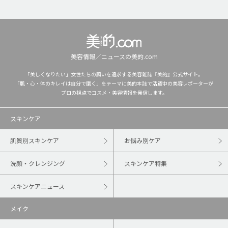
美容情報／ニュースの美的.com
「美しくなりたい」女性たちの願いを追求する美容雑誌『美的』公式サイト。
「肌・心・体のキレイは自分で磨く」をテーマに美的本誌で活躍中の美容レポーターが
プロの視点でコスメ・美容情報を発信します。
スキンケア
肌質別スキンケア
お悩み別ケア
洗顔・クレンジング
スキンケア特集
スキンケアニュース
メイク