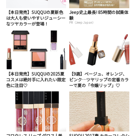
【本日発売】SUQQUの夏新色
Jeep史上最長! 85時間の試乗体
は大人も使いやすいジューシー
験
PR（Jeep Japan）
なツヤカラーが登場！
【本日発売】SUQQUの2025夏
【9選】ベージュ、オレンジ、
コスメは絶対手に入れたい限定
ピンク…ツヤリップの定番カラ
色に注目♡
ーで夏の「令嬢リップ」♡
フロウレス リップ グロス | 美
SUQQU 2017春 カラーコレクシ