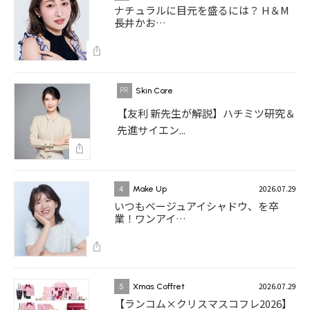
ナチュラルに目元を盛るには？ H＆M
長井かお…
Skin Care
【友利 新先生が解説】ハチミツ研究＆
先進サイエン...
2026.07.29
4
Make Up
いつもベージュアイシャドウ、を卒
業！ワンアイ…
2026.07.29
5
Xmas Coffret
【ランコム×クリスマスコフレ2026】