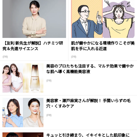
【友利 新先生が解説】ハチミツ研
肌が健やかになる環境作りこそが美
究＆先進サイエンス
肌を手に入れる近道
(PR)
(PR)
美容のプロたちも注目する、マルチ効果で健やか
な肌へ導く高機能美容液
(PR)
美容家・瀬戸麻実さんが解説！ 手間いらずの毛
穴・くすみケア
(PR)
キュッと引き締まり、イキイキとした肌印象に