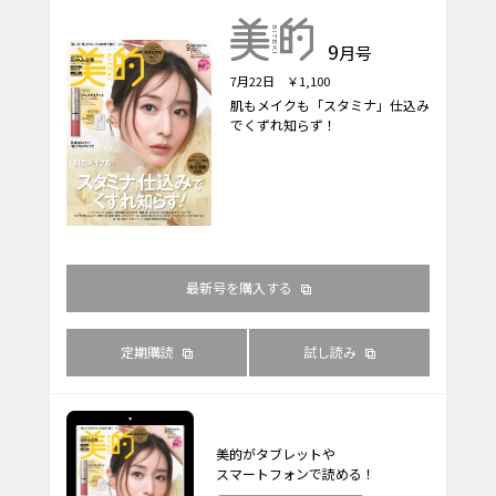
9
月号
7月22日 ￥1,100
肌もメイクも「スタミナ」仕込み
でくずれ知らず！
最新号を購入する
定期購読
試し読み
美的がタブレットや
スマートフォンで読める！