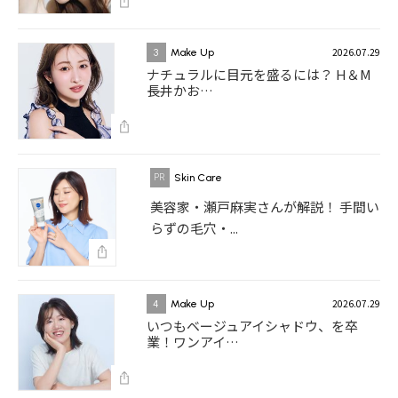
2026.07.29
3
Make Up
ナチュラルに目元を盛るには？ H＆M
長井かお…
Skin Care
美容家・瀬戸麻実さんが解説！ 手間い
らずの毛穴・...
2026.07.29
4
Make Up
いつもベージュアイシャドウ、を卒
業！ワンアイ…