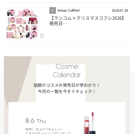
2026.07.29
5
Xmas Coffret
【ランコム×クリスマスコフレ2026】
発売日…
Cosme
Calendar
話題のコスメの発売日が早わかり！
今月の一覧を今すぐチェック！
8.6
Thu
MiMC（エムアイエムシー）
ミネラルデュー リップエッセンス