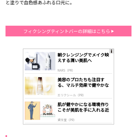
と塗りで血色感あふれる口元に。
フィクシングティントバーの詳細はこちら
朝クレンジングでメイク映
A
えする潤い美肌へ
ds
by
NARS（PR）
lo
gl
美容のプロたちも注目す
y
る、マルチ効果で健やかな
肌へ導く高機能美容液
エリクシール（PR）
肌が健やかになる環境作り
こそが美肌を手に入れる近
道
資生堂（PR）