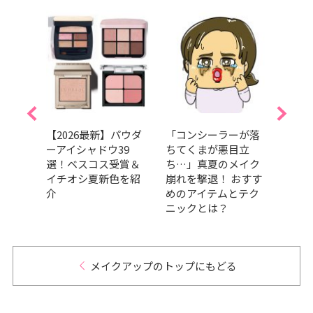
ース
【2026最新】パウダ
「コンシーラーが落
美容賢
8選｜
ーアイシャドウ39
ちてくまが悪目立
美的G
タッ
選！ベスコス受賞＆
ち…」真夏のメイク
経年
き
イチオシ夏新色を紹
崩れを撃退！ おすす
【ベ
介
めのアイテムとテク
門】
ニックとは？
スメ
今こ
メイクアップのトップにもどる