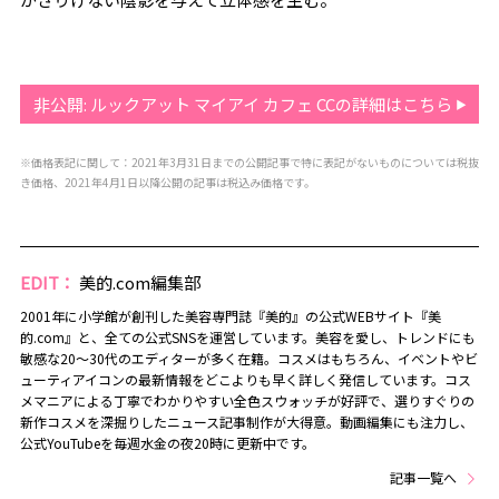
非公開: ルックアット マイアイ カフェ CCの詳細はこちら
※価格表記に関して：2021年3月31日までの公開記事で特に表記がないものについては税抜
き価格、2021年4月1日以降公開の記事は税込み価格です。
EDIT：
美的.com編集部
2001年に小学館が創刊した美容専門誌『美的』の公式WEBサイト『美
的.com』と、全ての公式SNSを運営しています。美容を愛し、トレンドにも
敏感な20～30代のエディターが多く在籍。コスメはもちろん、イベントやビ
ューティアイコンの最新情報をどこよりも早く詳しく発信しています。コス
メマニアによる丁寧でわかりやすい全色スウォッチが好評で、選りすぐりの
新作コスメを深掘りしたニュース記事制作が大得意。動画編集にも注力し、
公式YouTubeを毎週水金の夜20時に更新中です。
記事一覧へ