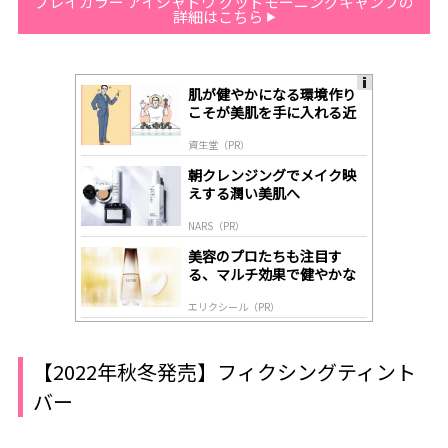
プレイカラー アイシャドウ グッドモーニングキャンプの
詳細はこちら
肌が健やかになる環境作り
A
こそが美肌を手に入れる近
ds
道
by
資生堂（PR）
lo
gl
朝クレンジングでメイク映
y
えする潤い美肌へ
NARS（PR）
美容のプロたちも注目す
る、マルチ効果で健やかな
肌へ導く高機能美容液
エリクシール（PR）
【2022年秋冬発売】フィクシングティント
バー