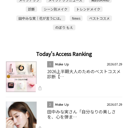
診断
シーン別メイク
トレンドメイク
田中みな実｜花が言うには。
News
ベストコスメ
のぼり もえ
Today's Access Ranking
2026.07.29
1
Make Up
2026上半期大人のためのベストコスメ
診断【…
2026.07.29
2
Make Up
田中みな実さん「自分なりの美しさ
を、心を弾ま…