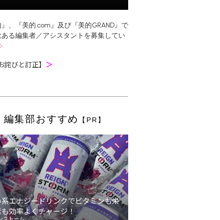
』、『美的.com』及び『美的GRAND』で
欲ある編集者／アシスタントを募集してい
お詫びと訂正】
＞
編集部おすすめ
【PR】
い系エナジードリンクでビタミンも栄
素も効率よくチャージ！
ンストーム