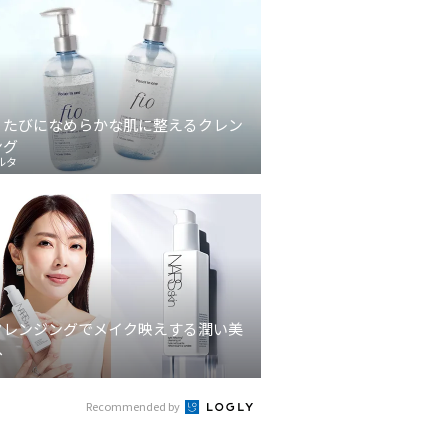
うたびになめらかな肌に整えるクレン
ング
ルタ
クレンジングでメイク映えする潤い美
へ
Recommended by