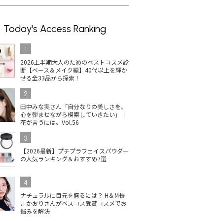
Today's Access Ranking
1
2026上半期大人のためのベストコスメ診
断【ベース＆メイク編】40代以上を輝か
せる全33品から探索！
2
田中みな実さん「自分なりの美しさを、
心を弾ませながら模索していきたい」｜
花が言うには。Vol.56
3
【2026最新】プチプラフェイスパウダー
の人気ランキング＆おすすめ7選
4
ナチュラルに目元を盛るには？ H＆M長
井かおりさんがベスコス受賞コスメでお
悩みを解決