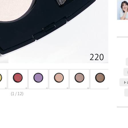
ト
(
1
/
12
)