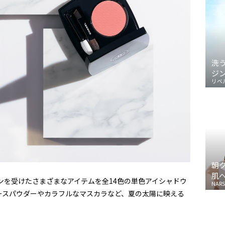
洗
ジ
リベ
朝
肌
ンを受けたさまざまなアイテムを全14色の単色アイシャドウ
NARS
ースパウダーやカラフルなマスカラなど、夏の太陽に映える