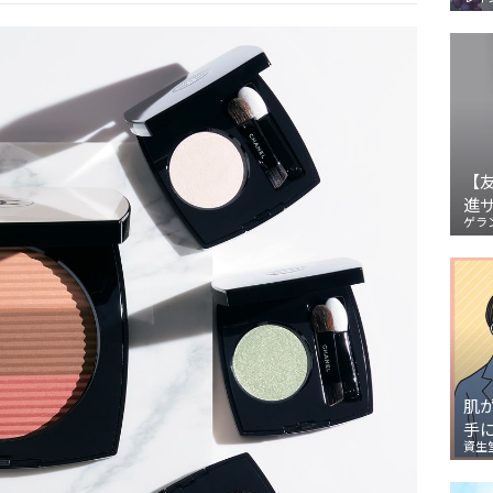
【
進
ゲラ
肌
手
資生