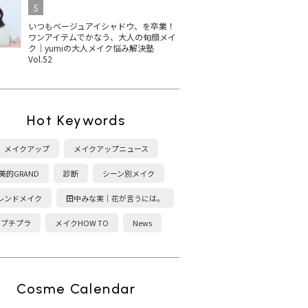
5
いつもベージュアイシャドウ、を卒業！
ワンアイテムでかなう、大人の旬顔メイ
ク｜yumiの大人メイク悩み解決塾
Vol.52
Hot Keywords
メイクアップ
メイクアップニュース
美的GRAND
診断
シーン別メイク
レンドメイク
田中みな実｜花が言うには。
プチプラ
メイクHOW TO
News
Cosme Calendar