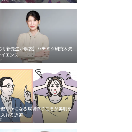
友利 新先生が解説】ハチミツ研究＆先
サイエンス
ン
が健やかになる環境作りこそが美肌を
に入れる近道
堂