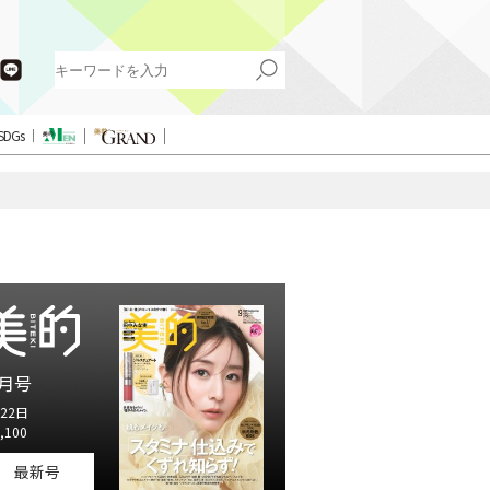
SDGs
月号
22日
,100
最新号