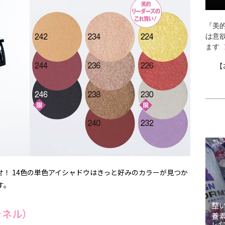
『美的
は意
ます
【
せ！ 14色の単色アイシャドウはきっと好みのカラーが見つか
す。
整
シャネル）
養
レイ