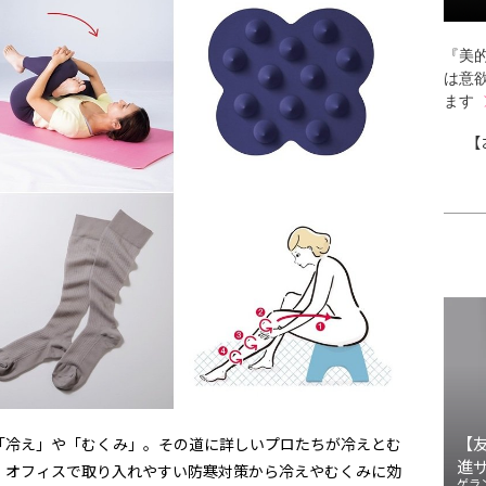
『美的
は意
ます
【
【
「冷え」や「むくみ」。その道に詳しいプロたちが冷えとむ
進
！オフィスで取り入れやすい防寒対策から冷えやむくみに効
ゲラ