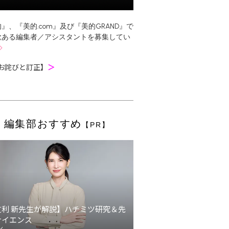
』、『美的.com』及び『美的GRAND』で
欲ある編集者／アシスタントを募集してい
お詫びと訂正】
＞
編集部おすすめ
【PR】
友利 新先生が解説】ハチミツ研究＆先
サイエンス
ン