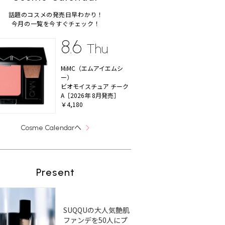
話題のコスメの発売日早わかり！
今月の一覧を今すぐチェック！
8.6
Thu
MiMC（エムアイエムシ
ー）
ビオモイスチュア チーク
A［2026年 8月発売］
￥4,180
へ
Cosme Calendar
Present
SUQQUの大人気艶肌
ファンデを50人にプ