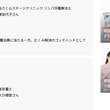
谷さくらステージクリニック リンパ浮腫療法士
藤佳代子さん
美
ず
浮腫治療に当たる一方、むくみ解消のゴッドハンドとして
ニベ
美
で
理栄養士
エリ
水沙穂理さん