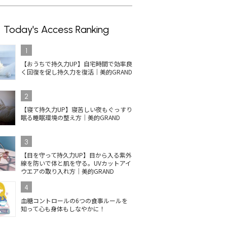
Today's Access Ranking
1
【おうちで持久力UP】自宅時間で効率良
く回復を促し持久力を復活｜美的GRAND
2
【寝て持久力UP】寝苦しい夜もぐっすり
眠る睡眠環境の整え方｜美的GRAND
3
【目を守って持久力UP】目から入る紫外
線を防いで体と肌を守る。UVカットアイ
ウエアの取り入れ方｜美的GRAND
4
血糖コントロールの6つの食事ルールを
知って心も身体もしなやかに！