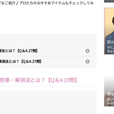
どをご紹介♪プロたちのおすすめアイテムもチェックしてみ
肌
手
とは？【Q＆A 27問】
資生
消法とは？【Q＆A 27問】
策・解消法とは？【Q＆A 27問】
朝
肌
NARS