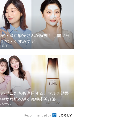
容家・瀬戸麻実さんが解説！ 手間いら
の毛穴・くすみケア
ア花王
容のプロたちも注目する、マルチ効果
健やかな肌へ導く高機能美容液
クシール
Recommended by