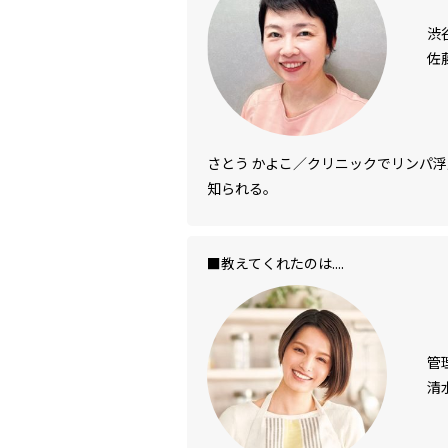
渋
佐
さとう かよこ／クリニックでリンパ
知られる。
■教えてくれたのは....
管
清