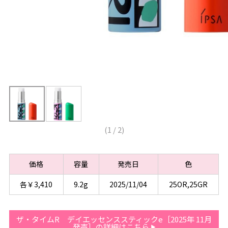
(
1
/
2
)
価格
容量
発売日
色
各￥3,410
9.2g
2025/11/04
25OR,25GR
ザ・タイムR デイエッセンススティックe［2025年 11月
発売］の詳細はこちら