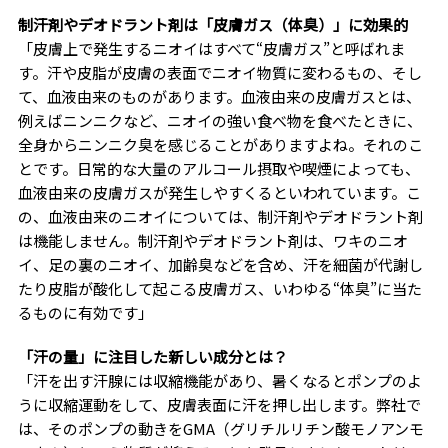
制汗剤やデオドラント剤は「皮膚ガス（体臭）」に効果的
「皮膚上で発生するニオイはすべて“皮膚ガス”と呼ばれま
す。汗や皮脂が皮膚の表面でニオイ物質に変わるもの、そし
て、血液由来のものがあります。血液由来の皮膚ガスとは、
例えばニンニクなど、ニオイの強い食べ物を食べたときに、
全身からニンニク臭を感じることがありますよね。それのこ
とです。日常的な大量のアルコール摂取や喫煙によっても、
血液由来の皮膚ガスが発生しやすくるといわれています。こ
の、血液由来のニオイについては、制汗剤やデオドラント剤
は機能しません。制汗剤やデオドラント剤は、ワキのニオ
イ、足の裏のニオイ、加齢臭などを含め、汗を細菌が代謝し
たり皮脂が酸化して起こる皮膚ガス、いわゆる“体臭”に当た
るものに有効です」
「汗の量」に注目した新しい成分とは？
「汗を出す汗腺には収縮機能があり、暑くなるとポンプのよ
うに収縮運動をして、皮膚表面に汗を押し出します。弊社で
は、そのポンプの動きをGMA（グリチルリチン酸モノアンモ