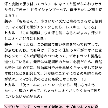
汗と皮脂で張り付いてペタンコになってた髪がふんわりサラ
サラしてきた！ ドライシャンプーって、寝汗をかいた朝も使
える？」
美子
「もちろんよ。小さいサイズだと携帯できるから便利
で、ママも汗で頭がチクチクしたら、レスキューしてる」
ヒカル
「この時期は、ワキ汗も気になるんだよね。汗ジミ
とニオイがどうにも困る」
美子
「そうよね、この酷暑で重い荷物を持って通学して、
部活だもんね。でも今は、汗をかく仕組みや汗がニオイに変
わるメカニズムが解明されつつあって、デオドラント製品も
進化しているの。発汗は体温調節のために必要だから、自然
な発汗は止めずに、殺菌成分や汗を素早くキャッチして乾か
す成分などを配合して、汗が嫌なニオイになるのを防ぐもの
が続々。ママが10代のときにも欲しかったわー！」
ヒカル
「使ってみたい！ ついでだから、聞いちゃおう
な…。生理のときって、ちょっとニオイがキツくなって周り
にバレないか心配なの」
＼デリケートゾーンのニオイ対策は、ナプキンをマメに変