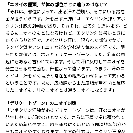
「ニオイの種類」が体の部位ごとに違うのはなぜ？
「それは、部位によって、出る汗の種類と、そこにいる常在
菌が違うからです。汗を出す汗腺には、エクリン汗腺とアポ
クリン汗腺の2種類があり、それぞれ、出る汗も違います。ど
ちらもニオイのもとになるけれど、エクリン汗は暑いときに
かくさらりと汗で、アポクリン汗は、限られた部位でかく、
タンパク質やアンモニアなどを含む粘り気のある汗です。限
られた部位とは、わきとデリケートゾーン。また、乳首の周
辺にもあると言われています。そして汗に反応してニオイを
発生させる常在菌も、部位よって違います。つまり、汗のニ
オイは、汗をかく場所と常在菌の組み合わせによって変わる
ということです。また、皮脂腺から出た皮脂が常在菌と反応
したニオイも、汗のニオイとは違うニオイになります」
「デリケートゾーン」のニオイ対策
「アポクリン汗腺があるデリケートゾーンは、汗のニオイが
発生しやすい部位のひとつです。さらに下着で常に覆われて
いるため蒸れやすく、風も通りにくいという環境的な部分か
らもニオイやすくなります。ケアの仕方は、エクリン汗腺か