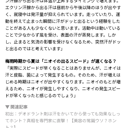
ン汗腺から出る汗は体温が上昇するタイミングで増えます。
エクリン汗腺から出る汗は昼前から午後以降のほうが出やす
く、就寝中は発汗量が抑えられています。走っていたり、運
動を終えて止まった瞬間に汗がドッと出るという経験をした
ことがある人も少なくないと思います。活動中は動いている
ことで少なからず風を受け、表面の汗が蒸発します。しか
し、止まると気流の影響を受けなくなるため、突然汗がドッ
と出るのではと考えています」
梅雨時期から夏は「ニオイの出るスピード」が速くなる？
「実際にスピードが早くなることはありませんが、ニオイは
汗と皮脂、菌によって発生するもの。そのため、汗が増えは
じめる時期はニオイが出やすくなります。ニオイのもとが増
えるため、ニオイが発生しやすくなり、ニオイの発生スピー
ドが早くなったと感じるのでしょう」
▼ 関連記事
初出：デオドラント剤は汗をかいてから使っても効果なしっ
てホント？真相を専門家に直撃！【美容の常識ウソ？ホン
ト？】