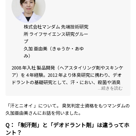
株式会社マンダム 先端技術研究
所 ライフサイエンス研究グルー
プ
久加 亜由美（きゅうか・あゆ
み）
2008 年入社 製品開発（ヘアスタイリング剤やスキンケ
ア）を 4 年経験。2012 年より体臭研究に携わり、デオ
ドラントの基礎研究として、汗・におい、殺菌や消臭
...続きを読む
などについて研究を進めている。臭気判定士資格を
2015 年に取得し、体臭研究に生かしており、発汗やに
おいのメカニズムから、対処法まで幅広く語れる。脇
「汗とニオイ 」について。 臭気判定士資格をもつマンダムの
汗をリアルタイムで測定できる評価系を確立したこと
久加亜由美さんにお話を伺いました。
で、制汗研究を拡張させた。
Q：「制汗剤」と「デオドラント剤」は違うってホ
ント？