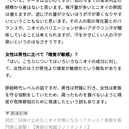
「いいえ。データはないのですが、私の今までの臭気判定の
経験から差はないと思います。発汗量が多いとニオイの原因
は増えますが、逆に汗の量が少ないほうが汗が臭くなりやす
いということもないと思います。その人の肌の常在菌とのバ
ランスや、ニオイのバリエーションが多いアポクリン汗が関
係していることは考えられますが、汗をかきにくい人の汗が
臭いというのはなさそうです」
女性は男性に比べて「嗅覚が敏感」？
「はい。こちらについてはいろいろなニオイの成分に対し
て、女性のほうが男性より嗅覚が敏感だという報告がありま
す。
原始時代レベルの話ですが、男性は狩猟に行き、女性は家族
を守る役割をしていたため、腐ったものを食べないように嗅
覚が危険察知のために発達したという説もあります」
▼ 関連記事
初出：日焼け止めもニオイ対策になるってホント？真相を専
門家に直撃！【美容の常識ウソ？ホント？】