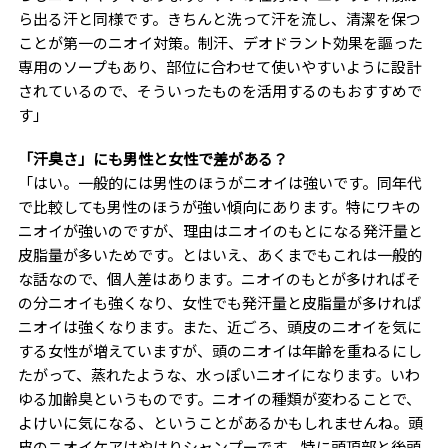
ら出る汗と同様です。きちんと洗って汗を流し、清潔を保つ
ことが第一のニオイ対策。制汗、デオドラント効果を謳った
専用のソープもあり、部位に合わせて使いやすいように設計
されているので、そういったものを活用するのもおすすめで
す」
「汗臭さ」にも男性と女性で差がある？
「はい。一般的には男性のほうがニオイは強いです。同年代
で比較しても男性のほうが強い傾向にあります。特にワキの
ニオイが強いのですが、理由はニオイのもとになる発汗量と
皮脂量が多いためです。とはいえ、あくまでもこれは一般的
な話なので、個人差はあります。ニオイのもとが多ければそ
の分ニオイも強くなり、女性でも発汗量と皮脂量が多ければ
ニオイは強くなります。また、近ごろ、頭皮のニオイを気に
する女性が増えていますが、頭のニオイは年齢を重ねるにし
たがって、蒸れたような、水っぽいニオイになります。いわ
ゆる加齢臭というものです。ニオイの種類が変わることで、
よけいに気になる、ということがあるかもしれませんね。頭
皮のニオイケアはやはりシャンプーです。特に頭頂部と後頭