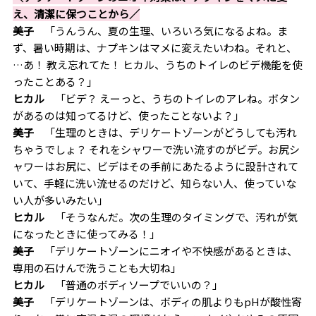
え、清潔に保つことから／
美子
「うんうん、夏の生理、いろいろ気になるよね。ま
ず、暑い時期は、ナプキンはマメに変えたいわね。それと、
…あ！ 教え忘れてた！ ヒカル、うちのトイレのビデ機能を使
ったことある？」
ヒカル
「ビデ？ えーっと、うちのトイレのアレね。ボタン
があるのは知ってるけど、使ったことないよ？」
美子
「生理のときは、デリケートゾーンがどうしても汚れ
ちゃうでしょ？ それをシャワーで洗い流すのがビデ。お尻シ
ャワーはお尻に、ビデはその手前にあたるように設計されて
いて、手軽に洗い流せるのだけど、知らない人、使っていな
い人が多いみたい」
ヒカル
「そうなんだ。次の生理のタイミングで、汚れが気
になったときに使ってみる！」
美子
「デリケートゾーンにニオイや不快感があるときは、
専用の石けんで洗うことも大切ね」
ヒカル
「普通のボディソープでいいの？」
美子
「デリケートゾーンは、ボディの肌よりもpHが酸性寄