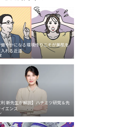
が健やかになる環境作りこそが美肌を
に入れる近道
堂
友利 新先生が解説】ハチミツ研究＆先
サイエンス
ン