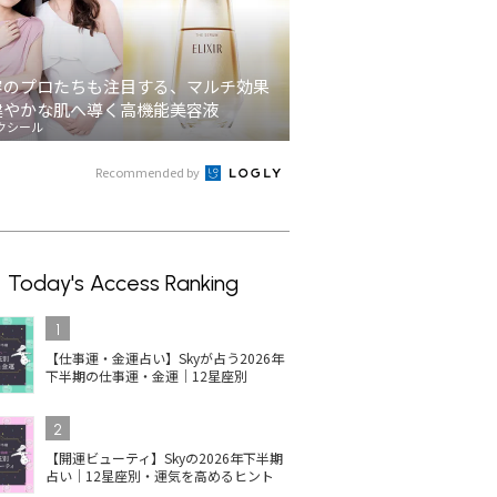
容のプロたちも注目する、マルチ効果
健やかな肌へ導く高機能美容液
クシール
Recommended by
Today's Access Ranking
1
【仕事運・金運占い】Skyが占う2026年
下半期の仕事運・金運｜12星座別
2
【開運ビューティ】Skyの2026年下半期
占い｜12星座別・運気を高めるヒント