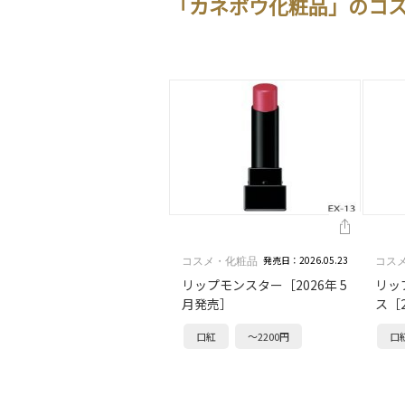
「カネボウ化粧品」のコ
発売日：2026.05.23
コスメ・化粧品
コス
リップモンスター［2026年 5
リッ
月発売］
ス［2
口紅
～2200円
口