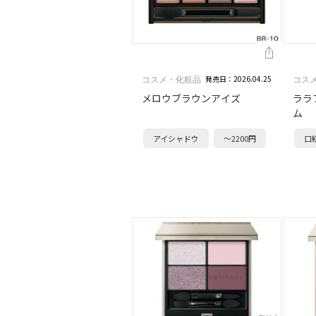
発売日：2026.04.25
コスメ・化粧品
コス
メロウブラウンアイズ
ララ
ム
アイシャドウ
～2200円
口