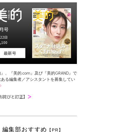
月号
22日
,100
最新号
』、『美的.com』及び『美的GRAND』で
欲ある編集者／アシスタントを募集してい
お詫びと訂正】
＞
編集部おすすめ
【PR】