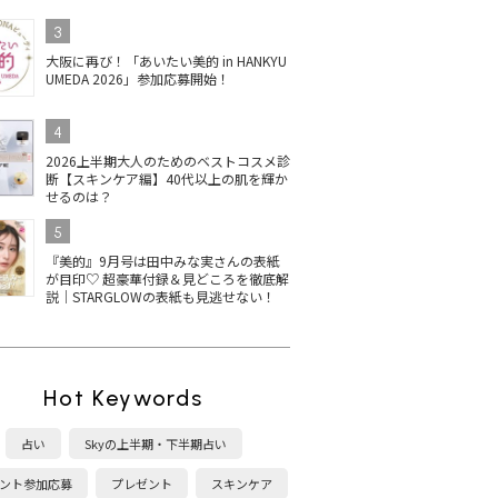
3
大阪に再び！「あいたい美的 in HANKYU
UMEDA 2026」参加応募開始！
4
2026上半期大人のためのベストコスメ診
断【スキンケア編】40代以上の肌を輝か
せるのは？
5
『美的』9月号は田中みな実さんの表紙
が目印♡ 超豪華付録＆見どころを徹底解
説｜STARGLOWの表紙も見逃せない！
Hot Keywords
占い
Skyの上半期・下半期占い
ント参加応募
プレゼント
スキンケア