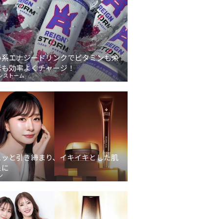
い系エナジードリンクでビタミンも栄
素も効率よくチャージ！
ンストーム
ュッと引き締まり、イキイキとした肌
象に
ン