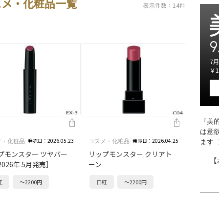
スメ・化粧品一覧
表示件数：14件
9
7月
￥1
『美的
は意
発売日：2026.05.23
発売日：2026.04.25
メ・化粧品
コスメ・化粧品
ます
プモンスター ツヤバー
リップモンスター クリアト
【
026年 5月発売］
ーン
紅
～2200円
口紅
～2200円