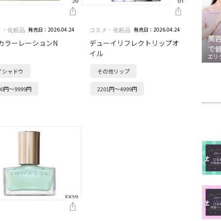
発売日：2026.04.24
発売日：2026.04.24
メ・化粧品
コスメ・化粧品
美
カラーレーションN
デューイリフレクトリップオ
で
イル
エリ
イシャドウ
その他リップ
00円～9999円
2201円～4999円