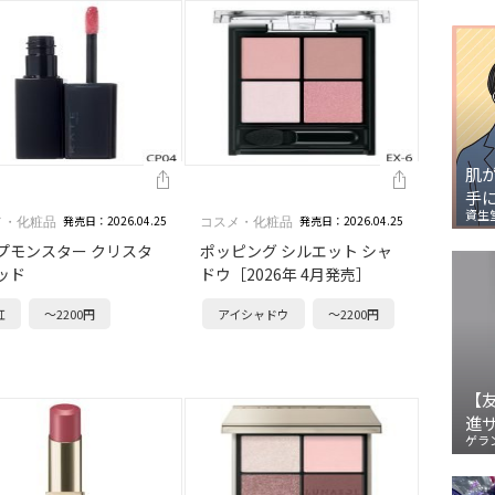
肌
手
資生
発売日：2026.04.25
発売日：2026.04.25
メ・化粧品
コスメ・化粧品
プモンスター クリスタ
ポッピング シルエット シャ
ッド
ドウ［2026年 4月発売］
紅
～2200円
アイシャドウ
～2200円
【
進
ゲラ