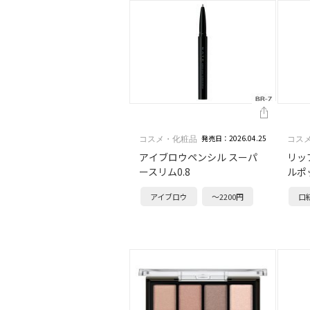
発売日：2026.04.25
コスメ・化粧品
コス
アイブロウペンシル スーパ
リッ
ースリム0.8
ルポ
アイブロウ
～2200円
口