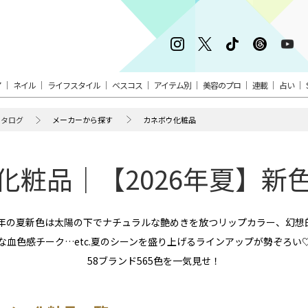
ア
ネイル
ライフスタイル
ベスコス
アイテム別
美容のプロ
連載
占い
カタログ
メーカーから探す
カネボウ化粧品
化粧品｜【2026年夏】新
6年の夏新色は太陽の下でナチュラルな艶めきを放つリップカラー、幻
な血色感チーク…etc.夏のシーンを盛り上げるラインアップが勢ぞろい
58ブランド565色を一気見せ！