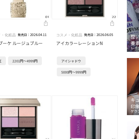
発売日：2026.04.11
発売日：2026.06.05
メ・化粧品
コスメ・化粧品
整
養
ブーケ ルージュブルー
アイカラーレーションN
レイ
紅
2201円～4999円
アイシャドウ
5000円～9999円
キ
印
ゲラ