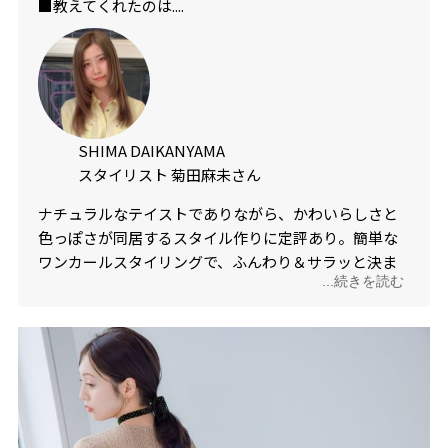
■教えてくれたのは....
SHIMA DAIKANYAMA
スタイリスト 菊田麻未さん
ナチュラルなテイストでありながら、かわいらしさと
色っぽさが同居するスタイル作りに定評あり。簡単な
ワンカールスタイリングで、ふんわり＆サラッと決ま
...続きを読む
るレイヤーカットが得意。「ふとした瞬間、振り返っ
たその横顔にハッとときめくかわいさを生み出しま
す！」