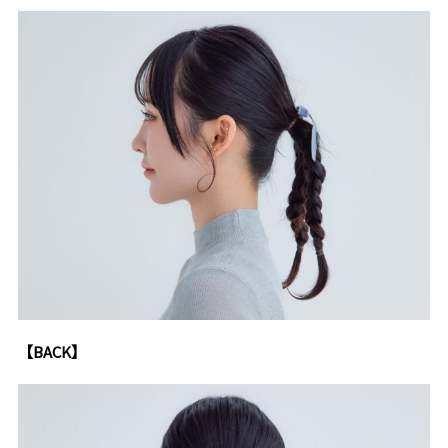
【BACK】