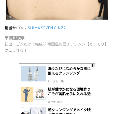
担当サロン：
SHIMA SEVEN GINZA
▼ 関連記事
初出：ゴムだけで完成♡ 韓国風お団子アレンジ【カチモリ】
はこう作る！
洗うたびになめらかな肌に
A
整えるクレンジング
ds
by
リベルタ（PR）
lo
gl
肌が健やかになる環境作り
y
こそが美肌を手に入れる近
道
資生堂（PR）
朝クレンジングでメイク映