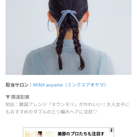
担当サロン：
MINX aoyama（ミンクスアオヤマ）
▼ 関連記事
初出：韓国アレンジ「タウンモリ」がかわいい！大人女子に
もおすすめのダブルの三つ編みヘアに注目♡
美容のプロたちも注目す
A