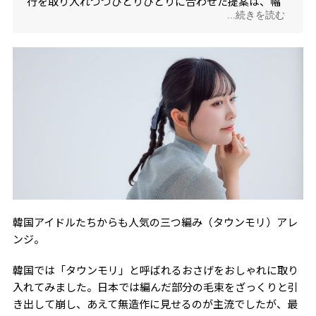
行を取り入れつつひとりひとりに合わせた提案は、幅
...続きを読む
広い層から支持を集めている。カット講師、スタッフ
教育担当、国内海外でのセミナー講師と幅広く活躍。
韓国アイドルたちからも人気の三つ編み（タウンモリ）アレ
ンジ。
韓国では「タウンモリ」と呼ばれるおさげをおしゃれに取り
入れてみました。日本では編んだ部分の毛束をざっくりと引
き出して崩し、あえて無造作に見せるのが主流でしたが、最