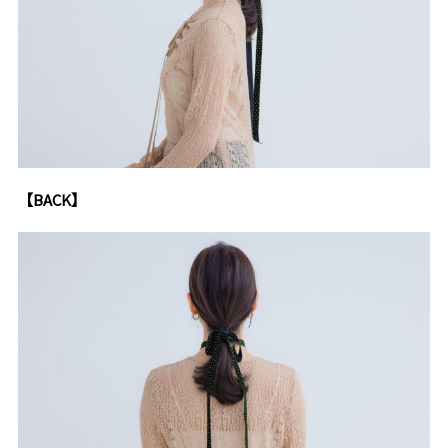
【BACK】