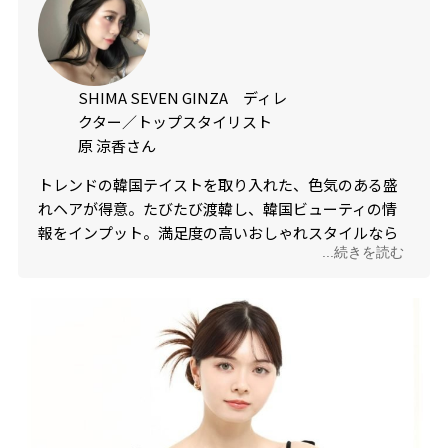
SHIMA SEVEN GINZA ディレ
クター／トップスタイリスト
原 涼香さん
トレンドの韓国テイストを取り入れた、色気のある盛
れヘアが得意。たびたび渡韓し、韓国ビューティの情
報をインプット。満足度の高いおしゃれスタイルなら
...続きを読む
お任せ！ ボブからロングヘアの女性専門スタイリス
ト。