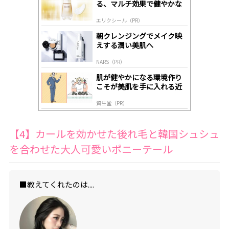
る、マルチ効果で健やかな
ds
肌へ導く高機能美容液
by
エリクシール（PR）
lo
gl
朝クレンジングでメイク映
y
えする潤い美肌へ
NARS（PR）
肌が健やかになる環境作り
こそが美肌を手に入れる近
道
資生堂（PR）
【4】カールを効かせた後れ毛と韓国シュシュ
を合わせた大人可愛いポニーテール
■教えてくれたのは....