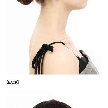
【BACK】