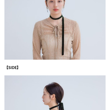
【SIDE】