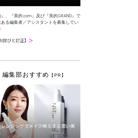
』、『美的.com』及び『美的GRAND』で
欲ある編集者／アシスタントを募集してい
お詫びと訂正】
＞
編集部おすすめ
【PR】
クレンジングでメイク映えする潤い美
へ