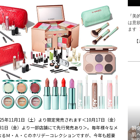
『美的
は意
ます
【
025年11月1日（土）より限定発売されます＜10月17日（金）
月31日（金）より一部店舗にて先行発売あり＞。毎年様々なメ
朝
肌
なるＭ・Ａ・Ｃのホリデーコレクションですが、今年も超豪
NARS