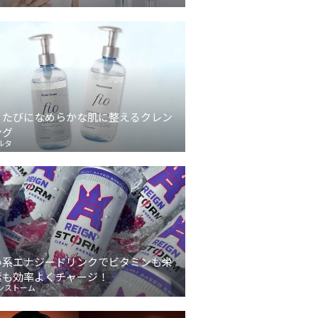
うたびになめらかな肌に整えるクレン
ング
ルタ
い系エナジードリンクでビタミンも栄
素も効率よくチャージ！
ンストーム