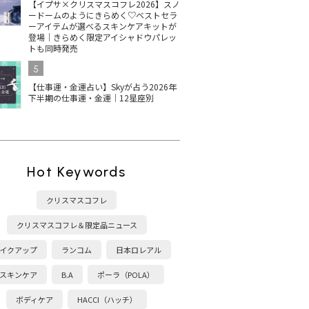
【イプサ×クリスマスコフレ2026】スノ
ードームのようにきらめく♡ベストセラ
ーアイテムが選べるスキンケアキットが
登場｜きらめく限定アイシャドウパレッ
トも同時発売
5
【仕事運・金運占い】Skyが占う2026年
下半期の仕事運・金運｜12星座別
Hot Keywords
クリスマスコフレ
クリスマスコフレ＆限定品ニュース
イクアップ
ランコム
日本ロレアル
スキンケア
B.A
ポーラ（POLA）
ボディケア
HACCI（ハッチ）