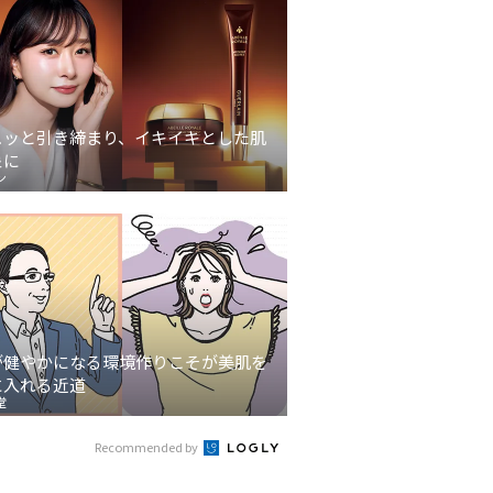
ュッと引き締まり、イキイキとした肌
象に
ン
が健やかになる環境作りこそが美肌を
に入れる近道
堂
Recommended by