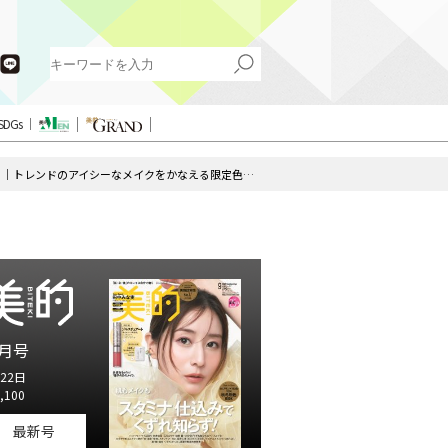
SDGs
【M・A・C×クリスマスコフレ2025】発売日＆予約日は？｜トレンドのアイシーなメイクをかなえる限定色やセットが続々
月号
22日
,100
最新号