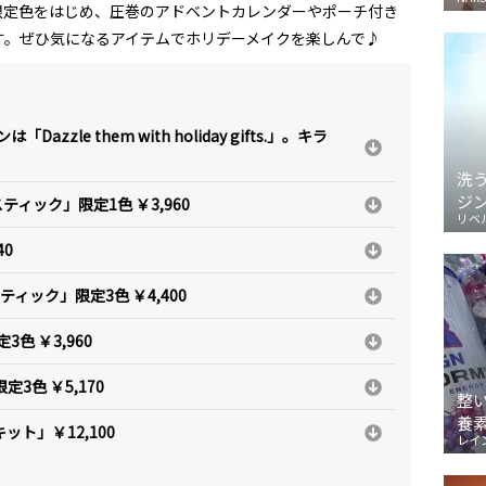
限定色をはじめ、圧巻のアドベントカレンダーやポーチ付き
す。ぜひ気になるアイテムでホリデーメイクを楽しんで♪
zle them with holiday gifts.」。キラ
洗
ジ
ティック」限定1色 ￥3,960
リベ
40
ィック」限定3色 ￥4,400
色 ￥3,960
3色 ￥5,170
整
養
ット」￥12,100
レイ