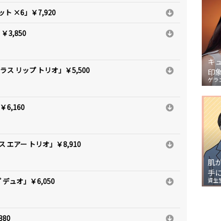
 ×6」￥7,920
3,850
キ
ス リップ トリオ」￥5,500
印
ゲラ
6,160
エアー トリオ」￥8,910
肌
手
デュオ」￥6,050
資生
80