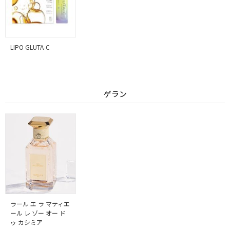
LIPO GLUTA-C
ゲラン
ラール エ ラ マティエ
ール レ ゾー オー ド
ゥ カシミア