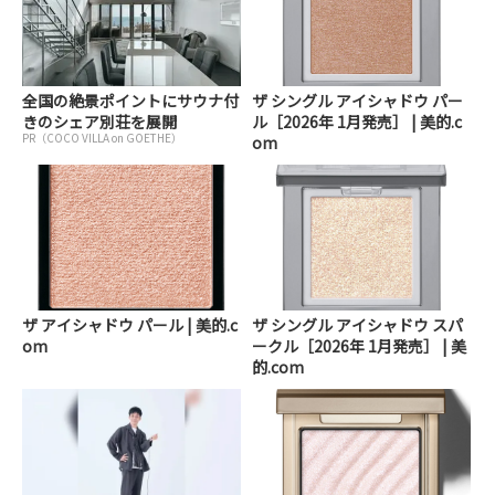
全国の絶景ポイントにサウナ付
ザ シングル アイシャドウ パー
きのシェア別荘を展開
ル［2026年 1月発売］ | 美的.c
PR（COCO VILLA on GOETHE）
om
ザ アイシャドウ パール | 美的.c
ザ シングル アイシャドウ スパ
om
ークル［2026年 1月発売］ | 美
的.com