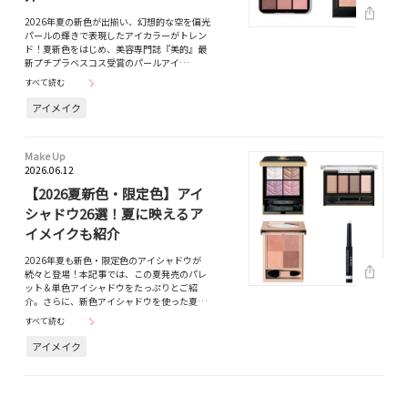
2026年夏の新色が出揃い、幻想的な空を偏光
パールの輝きで表現したアイカラーがトレン
ド！夏新色をはじめ、美容専門誌『美的』最
新プチプラベスコス受賞のパールアイ…
すべて読む
アイメイク
Make Up
2026.06.12
【2026夏新色・限定色】アイ
シャドウ26選！夏に映えるア
イメイクも紹介
2026年夏も新色・限定色のアイシャドウが
続々と登場！本記事では、この夏発売のパレ
ット＆単色アイシャドウをたっぷりとご紹
介。さらに、新色アイシャドウを使った夏…
すべて読む
アイメイク