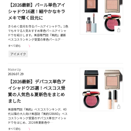
【2026最新】パール単色アイ
シャドウ16選！細やかなキラ
メキで輝く目元に
きらめく目元を作るパールアイシャドウ。1色
でもキマる人気おすすめ単色パールアイシャ
ドウを紹介します。美容専門誌『美的』最新
ベスコスランキング受賞の単色パールア…
すべて読む
アイメイク
Make Up
2026.07.29
【2026最新】デパコス単色ア
イシャドウ25選！ベスコス受
賞の人気色＆夏新色をまとめ
ました
美容専門誌『美的』ベスコスランキング、40
代以降の大人向け美容誌『美的GRAND』ベス
コスランキング受賞のデパコス単位アイシャ
ドウをはじめ、2026年夏新色や…
すべて読む