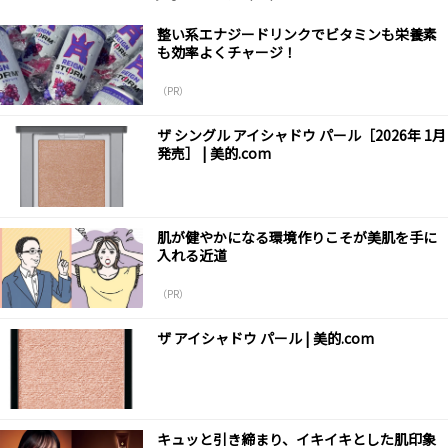
整い系エナジードリンクでビタミンも栄養素
も効率よくチャージ！
（PR）
ザ シングル アイシャドウ パール［2026年 1月
発売］ | 美的.com
肌が健やかになる環境作りこそが美肌を手に
入れる近道
（PR）
ザ アイシャドウ パール | 美的.com
キュッと引き締まり、イキイキとした肌印象