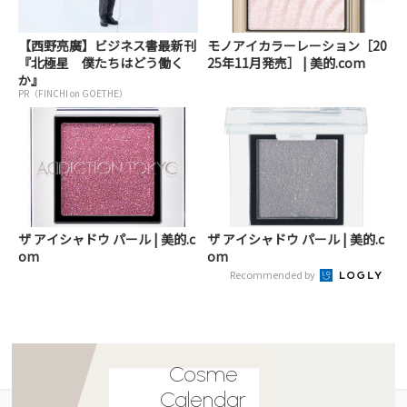
【西野亮廣】ビジネス書最新刊
モノアイカラーレーション［20
『北極星 僕たちはどう働く
25年11月発売］ | 美的.com
か』
PR（FINCHI on GOETHE）
ザ アイシャドウ パール | 美的.c
ザ アイシャドウ パール | 美的.c
om
om
Recommended by
Cosme
Calendar