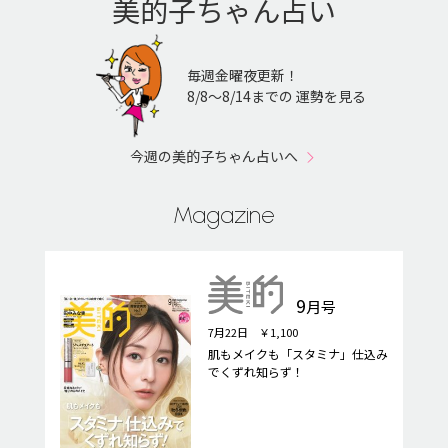
美的子ちゃん占い
毎週金曜夜更新！
8/8〜8/14までの 運勢を見る
今週の美的子ちゃん占いへ
Magazine
9
月号
7月22日 ￥1,100
肌もメイクも「スタミナ」仕込み
でくずれ知らず！