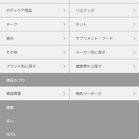
ボディケア用品
バスグッズ
チーク
キット
香水
サプリメント・フード
その他
メーカー別に探す
ブランド別に探す
価格帯から探す
美容のプロ
美容賢者
美的リーダーズ
連載
占い
SDGs