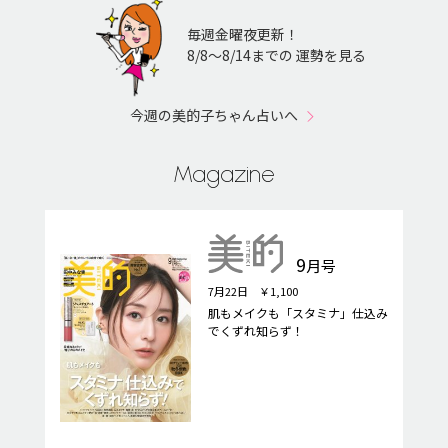
毎週金曜夜更新！
8/8〜8/14までの 運勢を見る
今週の美的子ちゃん占いへ
Magazine
9
月号
7月22日 ￥1,100
肌もメイクも「スタミナ」仕込み
でくずれ知らず！