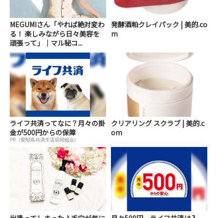
MEGUMIさん「やれば絶対変わ
発酵酒粕クレイパック | 美的.co
る！ 楽しみながら日々美容を
m
頑張って」｜マル秘コ...
ライフ共済ってなに？月々の掛
クリアリング スクラブ | 美的.c
金が500円からの保障
om
PR（愛知県共済生活協同組合）
出逢ってしまった♪毛穴が気に
月々500円 ライフ共済は入