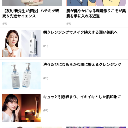
【友利 新先生が解説】ハチミツ研
肌が健やかになる環境作りこそが美
究＆先進サイエンス
肌を手に入れる近道
(PR)
(PR)
朝クレンジングでメイク映えする潤い美肌へ
(PR)
洗うたびになめらかな肌に整えるクレンジング
(PR)
キュッと引き締まり、イキイキとした肌印象に
(PR)