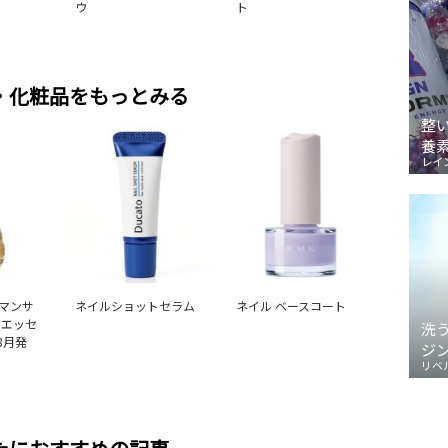
ウ
ト
・化粧品をもっとみる
整
養
レイ
マンサ
ネイルショットセラム
ネイル ベースコート
ルエッセ
洗
 8月発
ジ
リベ