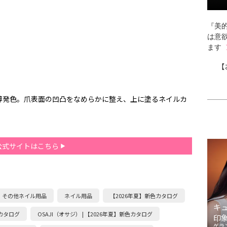
『美的
は意
ます
【
薄発色。爪表面の凹凸をなめらかに整え、上に塗るネイルカ
公式サイトはこちら
その他ネイル用品
ネイル用品
【2026年夏】新色カタログ
キ
色カタログ
OSAJI（オサジ） | 【2026年夏】新色カタログ
印
ゲラ