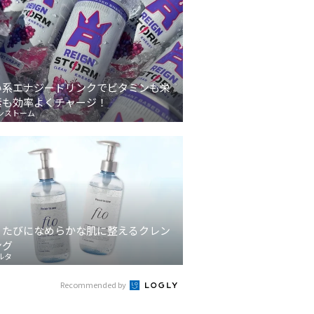
い系エナジードリンクでビタミンも栄
素も効率よくチャージ！
ンストーム
うたびになめらかな肌に整えるクレン
ング
ルタ
Recommended by