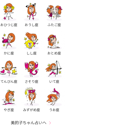
おひつじ座
おうし座
ふたご座
かに座
しし座
おとめ座
てんびん座
さそり座
いて座
やぎ座
みずがめ座
うお座
美的子ちゃん占いへ