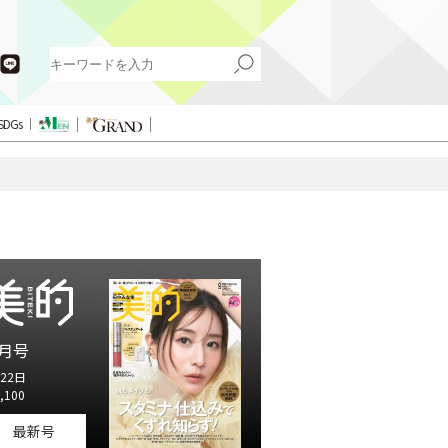
SDGs
月号
22日
,100
最新号