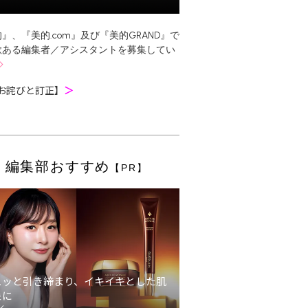
』、『美的.com』及び『美的GRAND』で
欲ある編集者／アシスタントを募集してい
お詫びと訂正】
＞
編集部おすすめ
【PR】
ュッと引き締まり、イキイキとした肌
象に
ン