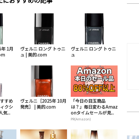
たにおすすめの記事
年 1月
ヴェルニ ロング トゥニ
ヴェルニ ロング トゥニ
om
ュ | 美的.com
ュ
すすめ
ヴェルニ［2025年 10月
「今日の目玉商品
ィクシ
発売］ | 美的.com
は？」毎日変わるAmaz
気...
onタイムセールが見...
PR(Amazon)