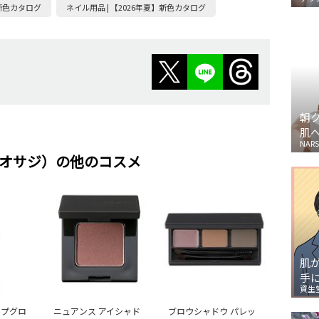
】新色カタログ
ネイル用品 | 【2026年夏】新色カタログ
朝
肌
NARS
I（オサジ）の他のコスメ
肌
手
資生
ップグロ
ニュアンス アイシャド
ブロウシャドウ パレッ