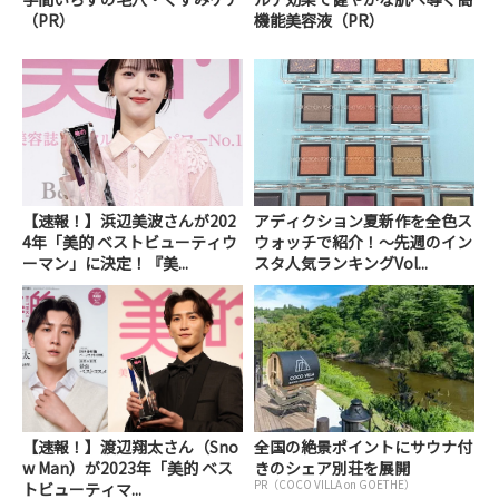
（PR）
機能美容液（PR）
【速報！】浜辺美波さんが202
アディクション夏新作を全色ス
4年「美的 ベストビューティウ
ウォッチで紹介！～先週のイン
ーマン」に決定！『美...
スタ人気ランキングVol...
【速報！】渡辺翔太さん（Sno
全国の絶景ポイントにサウナ付
w Man）が2023年「美的 ベス
きのシェア別荘を展開
PR（COCO VILLA on GOETHE）
トビューティマ...