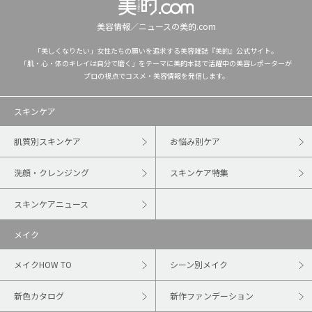
美容情報／ニュースの美的.com
「美しくなりたい」女性たちの願いを追求する美容雑誌『美的』公式サイト。
「肌・心・体のキレイは自分で磨く」をテーマに美的本誌で活躍中の美容レポーターが
プロの視点でコスメ・美容情報を発信します。
スキンケア
肌質別スキンケア
お悩み別ケア
洗顔・クレンジング
スキンケア特集
スキンケアニュース
メイク
メイクHOW TO
シーン別メイク
新色カタログ
新作ファンデーション