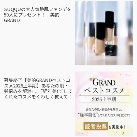
SUQQUの大人気艶肌ファンデを
50人にプレゼント！｜美的
GRAND
募集終了【美的GRANDベストコ
スメ2026上半期】あなたの肌・
髪悩みを解消し、”経年美化”して
くれたコスメをくわしく教えて！