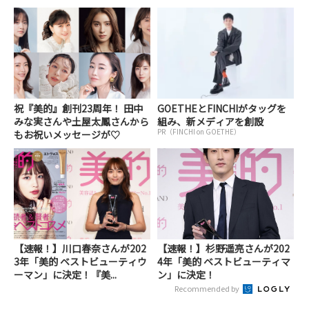
祝『美的』創刊23周年！ 田中
GOETHEとFINCHIがタッグを
みな実さんや土屋太鳳さんから
組み、新メディアを創設
PR（FINCHI on GOETHE）
もお祝いメッセージが♡
【速報！】川口春奈さんが202
【速報！】杉野遥亮さんが202
3年「美的 ベストビューティウ
4年「美的 ベストビューティマ
ーマン」に決定！『美...
ン」に決定！
Recommended by