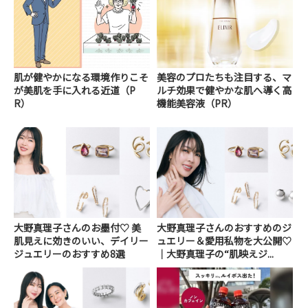
肌が健やかになる環境作りこそ
美容のプロたちも注目する、マ
が美肌を手に入れる近道（P
ルチ効果で健やかな肌へ導く高
R）
機能美容液（PR）
大野真理子さんのお墨付♡ 美
大野真理子さんのおすすめのジ
肌見えに効きのいい、デイリー
ュエリー＆愛用私物を大公開♡
ジュエリーのおすすめ8選
｜大野真理子の“肌映えジ...