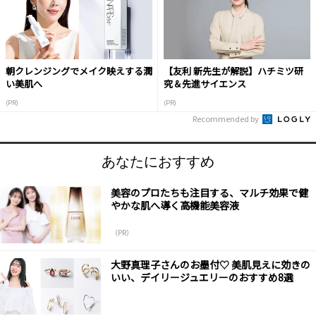
朝クレンジングでメイク映えする潤
【友利 新先生が解説】ハチミツ研
い美肌へ
究＆先進サイエンス
(PR)
(PR)
Recommended by
あなたにおすすめ
美容のプロたちも注目する、マルチ効果で健
やかな肌へ導く高機能美容液
（PR）
大野真理子さんのお墨付♡ 美肌見えに効きの
いい、デイリージュエリーのおすすめ8選