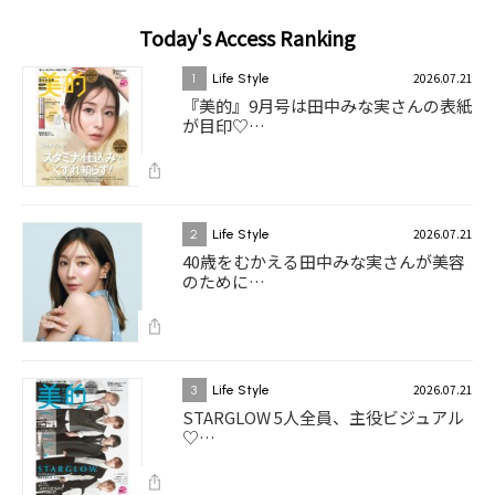
Today's Access Ranking
2026.07.21
1
Life Style
『美的』9月号は田中みな実さんの表紙
が目印♡…
2026.07.21
2
Life Style
40歳をむかえる田中みな実さんが美容
のために…
2026.07.21
3
Life Style
STARGLOW 5人全員、主役ビジュアル
♡…