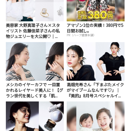
美容家 大野真理子さん×スタ
アマゾン1位の実績！380円で5
イリスト 佐藤佳菜子さんの私
日間お試し。
PR（ハーブ健康本舗）
物ジュエリーを大公開♡｜...
メシカのイヤーカフで 一目置
高畑充希さん「下まぶたメイク
かれるレイヤード美人に！【グ
がマイブームなんです♡」｜
ラン世代を美しくする「肌...
『美的』8月号スペシャルイ...