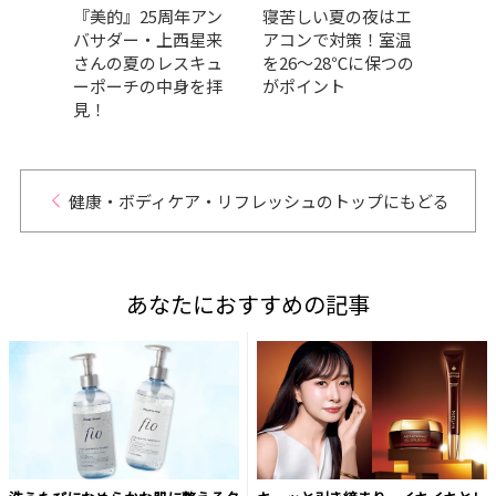
れ対
『美的』25周年アン
寝苦しい夏の夜はエ
【ク
不足
バサダー・上西星来
アコンで対策！室温
食べ
｜美
さんの夏のレスキュ
を26～28℃に保つの
運動
ーポーチの中身を拝
がポイント
は？e
見！
ロー
はど
健康・ボディケア・リフレッシュのトップにもどる
あなたにおすすめの記事