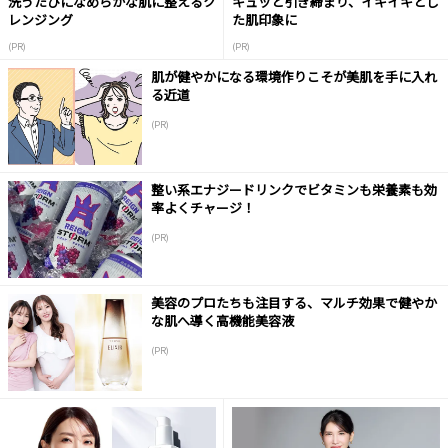
洗うたびになめらかな肌に整えるク
キュッと引き締まり、イキイキとし
レンジング
た肌印象に
(PR)
(PR)
肌が健やかになる環境作りこそが美肌を手に入れ
る近道
(PR)
整い系エナジードリンクでビタミンも栄養素も効
率よくチャージ！
(PR)
美容のプロたちも注目する、マルチ効果で健やか
な肌へ導く高機能美容液
(PR)