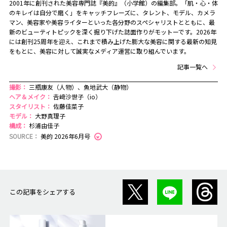
2001年に創刊された美容専門誌『美的』（小学館）の編集部。「肌・心・体
のキレイは自分で磨く」をキャッチフレーズに、タレント、モデル、カメラ
マン、美容家や美容ライターといった各分野のスペシャリストとともに、最
新のビューティトピックを深く掘り下げた誌面作りがモットーです。2026年
には創刊25周年を迎え、これまで積み上げた膨大な美容に関する最新の知見
をもとに、美容に対して誠実なメディア運営に取り組んでいます。
記事一覧へ
撮影：
三瓶康友（人物）、魚地武大（静物）
ヘア＆メイク：
𠮷﨑沙世子（io）
スタイリスト：
佐藤佳菜子
モデル：
大野真理子
構成：
杉浦由佳子
SOURCE：
美的 2026年6月号
この記事をシェアする