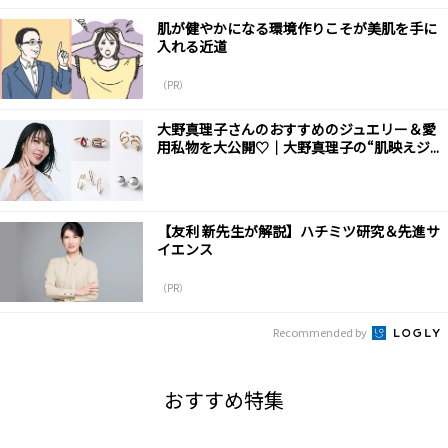
肌が健やかになる環境作りこそが美肌を手に
入れる近道
（PR）
大野真理子さんのおすすめのジュエリー＆愛
用私物を大公開♡｜大野真理子の“肌映えジ...
【友利 新先生が解説】ハチミツ研究＆先進サ
イエンス
（PR）
Recommended by
おすすめ特集