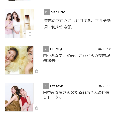
Skin Care
美容のプロたちも注目する、マルチ効
果で健やかな肌...
2026.07.21
4
Life Style
田中みな実、40歳。これからの美容課
題10選…
2026.07.21
5
Life Style
田中みな実さん×指原莉乃さんの仲良
しトーク♡…