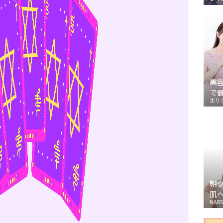
美
で
エリ
朝
肌
NARS