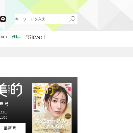
SDGs
月号
22日
,100
最新号