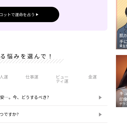
ロットで運命を占う
肌
手
資生
る悩みを選んで！
人運
仕事運
ビュー
金運
ティ運
キ
不安…。今、どうするべき?
印
ゲラ
つですか?