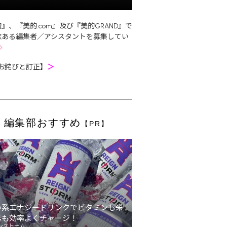
』、『美的.com』及び『美的GRAND』で
欲ある編集者／アシスタントを募集してい
お詫びと訂正】
＞
編集部おすすめ
【PR】
い系エナジードリンクでビタミンも栄
素も効率よくチャージ！
ンストーム