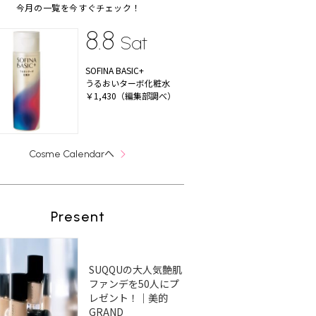
今月の一覧を今すぐチェック！
8.8
Sat
SOFINA BASIC+
うるおいターボ化粧水
￥1,430（編集部調べ）
へ
Cosme Calendar
Present
SUQQUの大人気艶肌
ファンデを50人にプ
レゼント！｜美的
GRAND