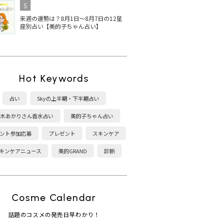
5
来週の運勢は？8月1日～8月7日の12星
座別占い【美的子ちゃん占い】
Hot Keywords
占い
Skyの上半期・下半期占い
木あかりさん香水占い
美的子ちゃん占い
ント参加応募
プレゼント
スキンケア
キンケアニュース
美的GRAND
診断
Cosme Calendar
話題のコスメの発売日早わかり！