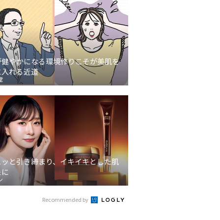
が健やかになる環境作りこそが美肌を
に入れる近道
堂
ュッと引き締まり、イキイキとした肌
象に
ン
Recommended by