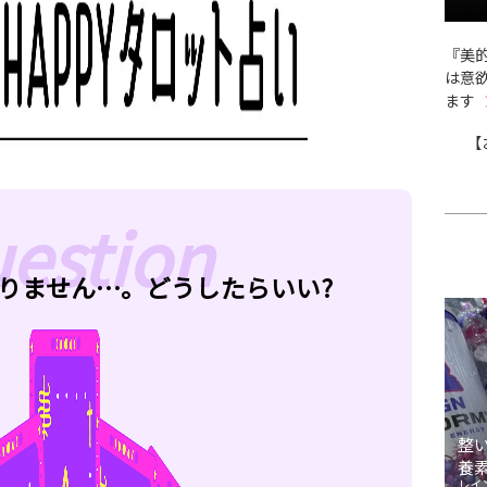
『美的
は意
ます
【
りません…。どうしたらいい?
整
養
レイ