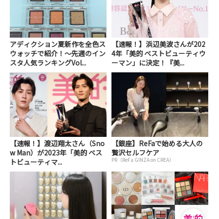
アディクション夏新作を全色ス
【速報！】浜辺美波さんが202
ウォッチで紹介！～先週のイン
4年「美的 ベストビューティウ
スタ人気ランキングVol...
ーマン」に決定！『美...
【速報！】渡辺翔太さん（Sno
【銀座】ReFaで始める大人の
w Man）が2023年「美的 ベス
贅沢セルフケア
PR（ReFa GINZA on CREA）
トビューティマ...