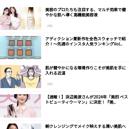
美容のプロたちも注目する、マルチ効果で健
やかな肌へ導く高機能美容液
（PR）
アディクション夏新作を全色スウォッチで紹
介！～先週のインスタ人気ランキングVol...
肌が健やかになる環境作りこそが美肌を手に
入れる近道
（PR）
【速報！】浜辺美波さんが2024年「美的 ベス
トビューティウーマン」に決定！『美...
朝クレンジングでメイク映えする潤い美肌へ