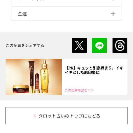
か？
ば？
べき？
の？
りたい!
向に進みますか?
い?
Q. 友達に一目置かれる、きれいポイントは?
Q.あの人の気持ちを引きつけるには、どんな印
Q. あの人はどんなタイプの人が好き?
Q 明日のプレゼン、メイクでどこを盛ると自信
Q.久しぶりの同窓会。まわりをハッとさせるに
Q. わたしを魅力的に見せるフレグランスは?
Q.夏休みに運気を高められるスポットは?
Q.ダイエットがうまくいかないのはなぜ?
Q.この秋、運気アップできる旅先は?
Q.結婚式の参列時、一目置かれるポイントは?
Q.自分にぴったりの秋の過ごし方は?
Q.今、キレイになるために断捨離すべきことは?
Q.運気アップのためにした方がいいことは?
Q.印象をがらりと変えるためには、どうしたら
Q.一人旅、自分をアップデートできるのはどん
Q.疲れ切っています…。私を癒してくれるのは?
Q.運気を上げるために捨てるべきものは?
Q.この夏の開運メイクのポイントが知りたい!
金運
象をつくればいい?
がつく？
は?
いい？
な場所？
Q.今、お金を貯めるべき?使うべき?増やすべき?
Q.私の収入が安定するためにはどうすればいい?
Q.この先注意しておいたほうがいい、お金にま
Q. わたしはお金持ちになれますか?
Q.お金を貯めるにはどうしたらいい?
Q.金運を上げるためにするべきことは?
Q 運気を上げるためにお金をどう使うべき?
Q. 私が大きい買い物をするなら?
Q.今、わたしが投資すべき美容アイテムは?
Q.ボーナスで買うのにおすすめのアイテムは?
Q.新年、金運アップのためにするといいことは?
Q.新生活に向けて、買うべきものは？
Q.自分へのご褒美、何を買うべき?
Q.なぜ私はお金が貯まらない?
つわる「障害」は?
この記事をシェアする
【PR】キュッと引き締まり、イキ
イキとした肌印象に
この記事も読む＞＞
タロット占いのトップにもどる