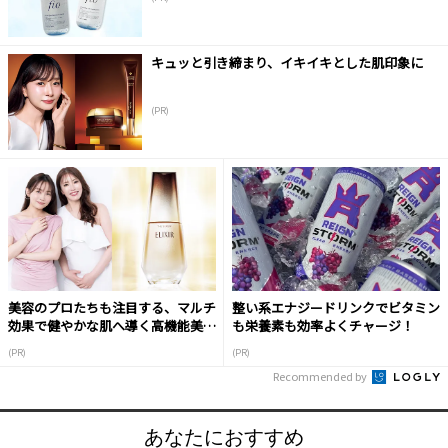
キュッと引き締まり、イキイキとした肌印象に
(PR)
美容のプロたちも注目する、マルチ
整い系エナジードリンクでビタミン
効果で健やかな肌へ導く高機能美容
も栄養素も効率よくチャージ！
液
(PR)
(PR)
Recommended by
あなたにおすすめ