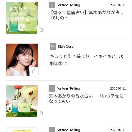
2026.07.11
3
Fortune Telling
【香る12星座占い】真木あかりが占う
「8月の…
Skin Care
キュッと引き締まり、イキイキとした
肌印象に
2026.07.11
4
Fortune Telling
真木あかりの香水占い｜「いつ幸せに
なってもい…
2026.07.11
5
Fortune Telling