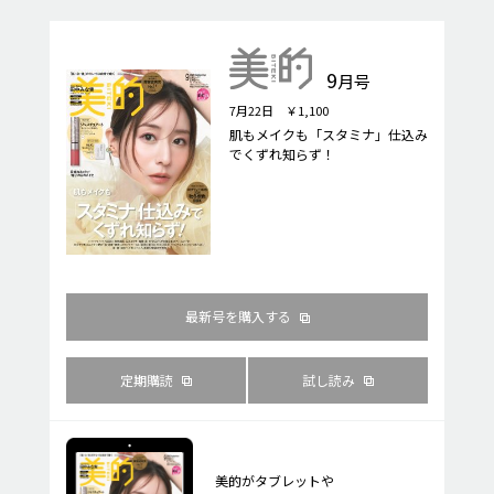
9
月号
7月22日 ￥1,100
肌もメイクも「スタミナ」仕込み
でくずれ知らず！
最新号を購入する
定期購読
試し読み
美的がタブレットや