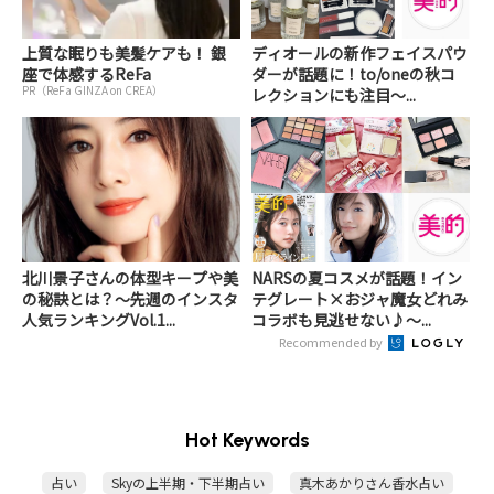
上質な眠りも美髪ケアも！ 銀
ディオールの新作フェイスパウ
座で体感するReFa
ダーが話題に！to/oneの秋コ
PR（ReFa GINZA on CREA）
レクションにも注目～...
北川景子さんの体型キープや美
NARSの夏コスメが話題！イン
の秘訣とは？～先週のインスタ
テグレート×おジャ魔女どれみ
人気ランキングVol.1...
コラボも見逃せない♪～...
Recommended by
Hot Keywords
占い
Skyの上半期・下半期占い
真木あかりさん香水占い