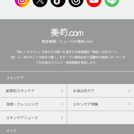
美容情報／ニュースの美的.com
「美しくなりたい」女性たちの願いを追求する美容雑誌『美的』公式サイト。
「肌・心・体のキレイは自分で磨く」をテーマに美的本誌で活躍中の美容レポーターが
プロの視点でコスメ・美容情報を発信します。
スキンケア
肌質別スキンケア
お悩み別ケア
洗顔・クレンジング
スキンケア特集
スキンケアニュース
メイク