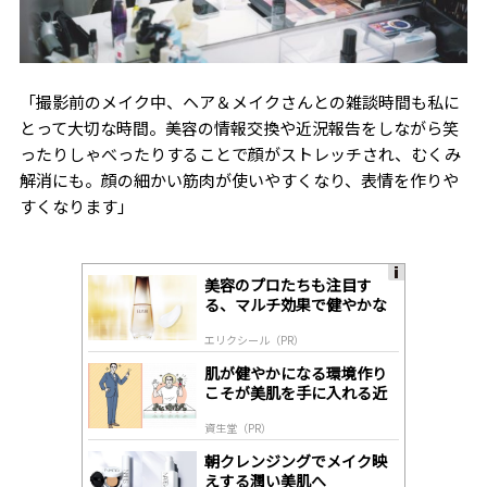
「撮影前のメイク中、ヘア＆メイクさんとの雑談時間も私に
とって大切な時間。美容の情報交換や近況報告をしながら笑
ったりしゃべったりすることで顔がストレッチされ、むくみ
解消にも。顔の細かい筋肉が使いやすくなり、表情を作りや
すくなります」
美容のプロたちも注目す
A
る、マルチ効果で健やかな
ds
肌へ導く高機能美容液
by
エリクシール（PR）
lo
gl
肌が健やかになる環境作り
y
こそが美肌を手に入れる近
道
資生堂（PR）
朝クレンジングでメイク映
えする潤い美肌へ