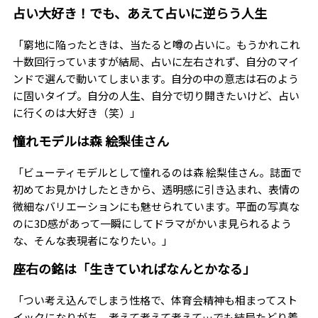
占い大好き！でも、あえて占いに逆らう人生
「窮地に陥ったときは、当たると噂の占いに。もうかれこれ
十数回行っていますが結局、占いに左右されず、自分のマイ
ンドで選んで動いてしまいます。自分の中の意志は石のよう
に固いタイプ。自分の人生、自分で切り開きたいけど、占い
に行くのは大好き（笑）」
憧れモデルは森 絵梨佳さん
「ビューティモデルとして憧れるのは森 絵梨佳さん。誌面で
初めてお見かけしたときから、透明感に引き込まれ、表情の
微細なバリエーションにも魅せられています。平面の写真な
のに3D感があって一瞬にしてドラマがかいま見られるよう
な、そんな表現者になりたい。」
座右の銘は「生きていればなんとかなる」
「つい考え込んでしまう性格で、体育会精神も相まってスト
イックになりがち。考えて考えて考えて…でも結局たどり着