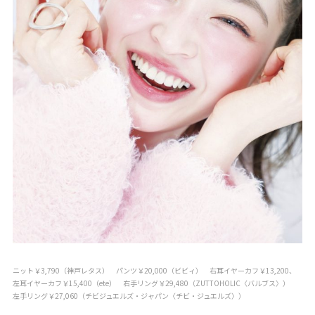
ニット￥3,790（神戸レタス） パンツ￥20,000（ビビィ） 右耳イヤーカフ￥13,200、
左耳イヤーカフ￥15,400（ete） 右手リング￥29,480（ZUTTOHOLIC〈バルブス〉）
左手リング￥27,060（チビジュエルズ・ジャパン〈チビ・ジュエルズ〉）