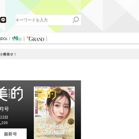
SDGs
で小顔見せ！
月号
22日
,100
最新号