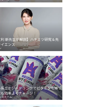
友利 新先生が解説】ハチミツ研究＆先
サイエンス
ン
い系エナジードリンクでビタミンも栄
素も効率よくチャージ！
ンストーム