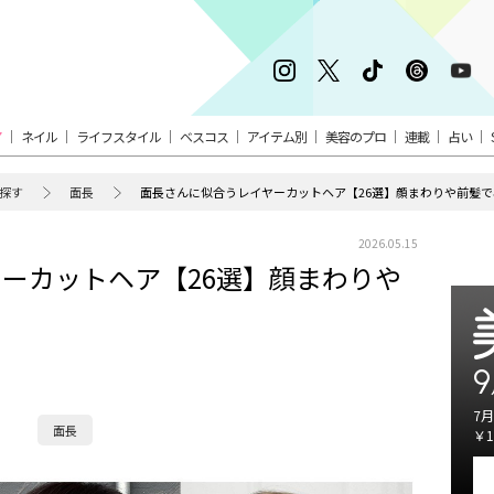
ア
ネイル
ライフスタイル
ベスコス
アイテム別
美容のプロ
連載
占い
探す
面長
面長さんに似合うレイヤーカットヘア【26選】顔まわりや前髪
2026.05.15
ーカットヘア【26選】顔まわりや
9
7月
面長
￥1