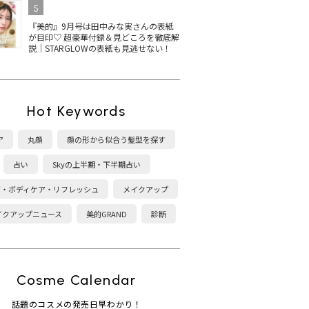
5
『美的』9月号は田中みな実さんの表紙
が目印♡ 超豪華付録＆見どころを徹底解
説｜STARGLOWの表紙も見逃せない！
Hot Keywords
ア
丸顔
顔の形から似合う髪型を探す
占い
Skyの上半期・下半期占い
康・ボディケア・リフレッシュ
メイクアップ
イクアップニュース
美的GRAND
診断
Cosme Calendar
話題のコスメの発売日早わかり！