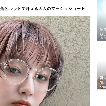
洒落色レッドで叶える大人のマッシュショート
洗
ジ
リベ
朝
肌
NARS