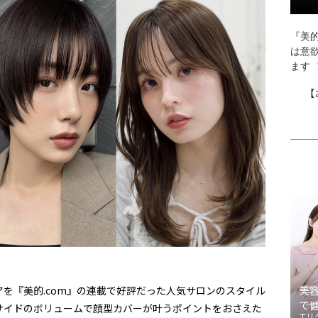
『美的
は意
ます
【
美
を『美的.com』の連載で好評だった人気サロンのスタイル
で
サイドのボリュームで顔型カバーが叶うポイントをおさえた
エリ