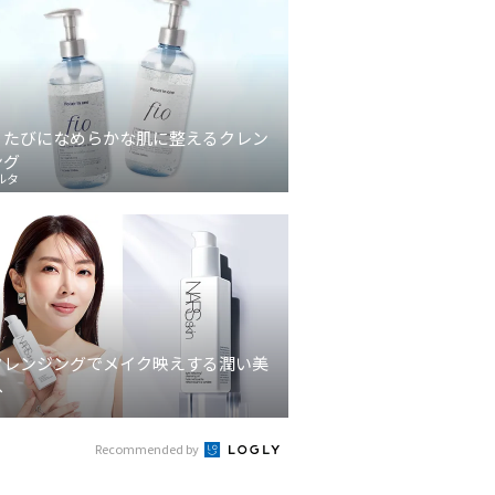
うたびになめらかな肌に整えるクレン
ング
ルタ
クレンジングでメイク映えする潤い美
へ
Recommended by