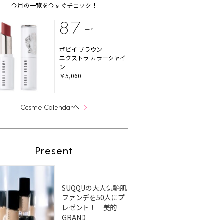
今月の一覧を今すぐチェック！
8.7
Fri
ボビイ ブラウン
エクストラ カラーシャイ
ン
￥5,060
へ
Cosme Calendar
Present
SUQQUの大人気艶肌
ファンデを50人にプ
レゼント！｜美的
GRAND