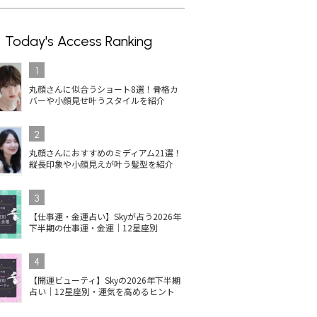
Today's Access Ranking
1
丸顔さんに似合うショート8選！骨格カ
バーや小顔見せ叶うスタイルを紹介
2
丸顔さんにおすすめのミディアム21選！
縦長印象や小顔見えが叶う髪型を紹介
3
【仕事運・金運占い】Skyが占う2026年
下半期の仕事運・金運｜12星座別
4
【開運ビューティ】Skyの2026年下半期
占い｜12星座別・運気を高めるヒント