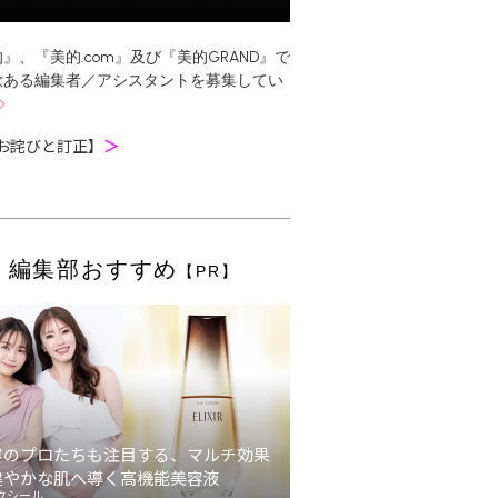
』、『美的.com』及び『美的GRAND』で
欲ある編集者／アシスタントを募集してい
お詫びと訂正】
＞
編集部おすすめ
【PR】
容のプロたちも注目する、マルチ効果
健やかな肌へ導く高機能美容液
クシール