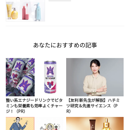
あなたにおすすめの記事
整い系エナジードリンクでビタ
【友利 新先生が解説】ハチミ
ミンも栄養素も効率よくチャー
ツ研究＆先進サイエンス（P
ジ！（PR）
R）