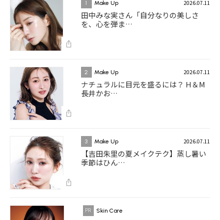
2026.07.11
1
Make Up
田中みな実さん「自分なりの美しさ
を、心を弾ま…
2026.07.11
2
Make Up
ナチュラルに目元を盛るには？ H＆M
長井かお…
2026.07.11
3
Make Up
【吉田朱里の夏メイクテク】蒸し暑い
季節はひん…
Skin Care