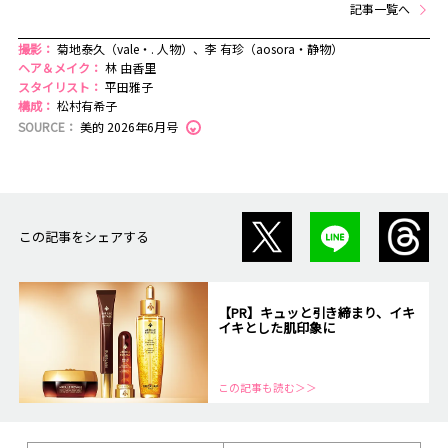
記事一覧へ
撮影：
菊地泰久（vale・. 人物）、李 有珍（aosora・静物）
ヘア＆メイク：
林 由香里
スタイリスト：
平田雅子
構成：
松村有希子
SOURCE：
美的 2026年6月号
この記事をシェアする
【PR】キュッと引き締まり、イキ
イキとした肌印象に
この記事も読む＞＞