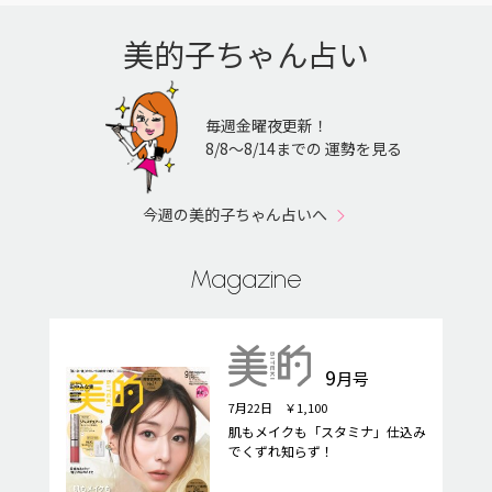
美的子ちゃん占い
毎週金曜夜更新！
8/8〜8/14までの 運勢を見る
今週の美的子ちゃん占いへ
Magazine
9
月号
7月22日 ￥1,100
肌もメイクも「スタミナ」仕込み
でくずれ知らず！