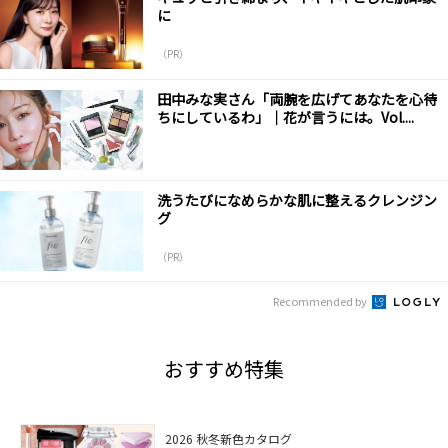
に
（PR）
田中みな実さん「両腕を広げてあなたを心待
ちにしているわ」｜花が言うには。Vol....
洗うたびになめらかな肌に整えるクレンジン
グ
（PR）
Recommended by
おすすめ特集
2026 秋冬新色カタログ