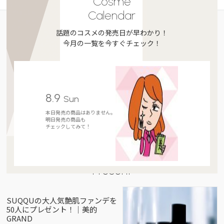
Cosme
Calendar
話題のコスメの発売日が早わかり！
今月の一覧を今すぐチェック！
8.9
Sun
本日発売の商品はありません。
明日発売の商品も
チェックしてみて！
Present
SUQQUの大人気艶肌ファンデを
50人にプレゼント！｜美的
GRAND