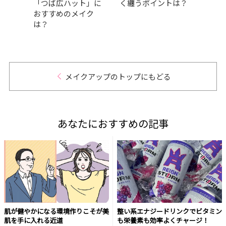
お届
「つば広ハット」に
く纏うポイントは？
透明
おすすめのメイク
♡｜
は？
るメ
vol.4
メイクアップのトップにもどる
あなたにおすすめの記事
肌が健やかになる環境作りこそが美
整い系エナジードリンクでビタミン
肌を手に入れる近道
も栄養素も効率よくチャージ！