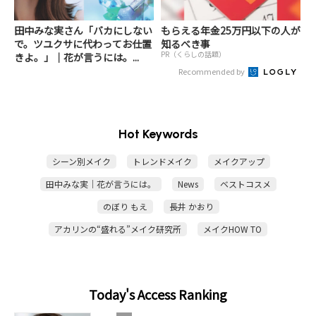
田中みな実さん「バカにしない
もらえる年金25万円以下の人が
で。ツユクサに代わってお仕置
知るべき事
PR（くらしの話題）
きよ。」｜花が言うには。...
Recommended by
Hot Keywords
シーン別メイク
トレンドメイク
メイクアップ
田中みな実｜花が言うには。
News
ベストコスメ
のぼり もえ
長井 かおり
アカリンの“盛れる”メイク研究所
メイクHOW TO
Today's Access Ranking