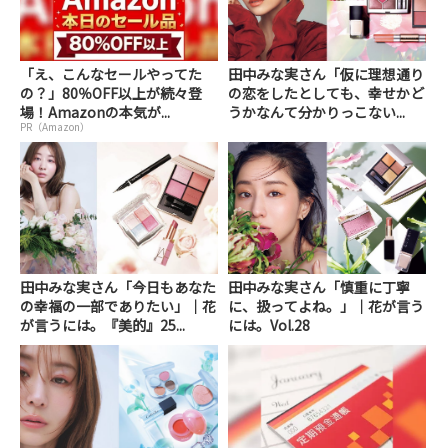
「え、こんなセールやってた
田中みな実さん「仮に理想通り
の？」80％OFF以上が続々登
の恋をしたとしても、幸せかど
場！Amazonの本気が...
うかなんて分かりっこない...
PR（Amazon）
田中みな実さん「今日もあなた
田中みな実さん「慎重に丁寧
の幸福の一部でありたい」｜花
に、扱ってよね。」｜花が言う
が言うには。『美的』25...
には。Vol.28