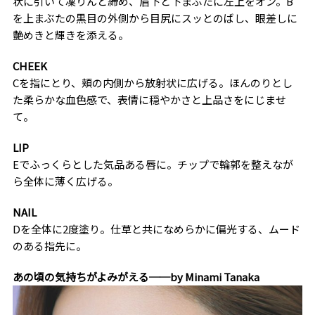
状に引いて凜りんと締め、眉下と下まぶたに左上をオン。B
を上まぶたの黒目の外側から目尻にスッとのばし、眼差しに
艶めきと輝きを添える。
CHEEK
Cを指にとり、頬の内側から放射状に広げる。ほんのりとし
た柔らかな血色感で、表情に穏やかさと上品さをにじませ
て。
LIP
Eでふっくらとした気品ある唇に。チップで輪郭を整えなが
ら全体に薄く広げる。
NAIL
Dを全体に2度塗り。仕草と共になめらかに偏光する、ムード
のある指先に。
あの頃の気持ちがよみがえる──by Minami Tanaka