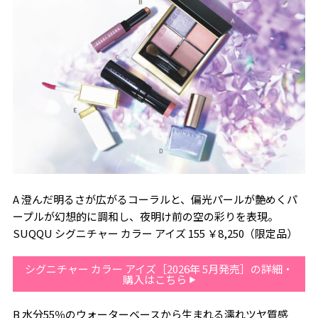
A 澄んだ明るさが広がるコーラルと、偏光パールが艶めくパ
ープルが幻想的に調和し、夜明け前の空の彩りを表現。
SUQQU シグニチャー カラー アイズ 155 ￥8,250（限定品）
シグニチャー カラー アイズ［2026年 5月発売］の詳細・
購入はこちら
B 水分55％のウォーターベースから生まれる濡れツヤ質感