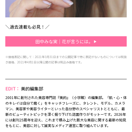
＼過去連載も必見！／
田中みな実｜花が言うには。
※価格表記に関して：2021年3月31日までの公開記事で特に表記がないものについては税抜
き価格、2021年4月1日以降公開の記事は税込み価格です。
EDIT：
美的編集部
2001年に創刊された美容専門誌『美的』（小学館）の編集部。「肌・心・体
のキレイは自分で磨く」をキャッチフレーズに、タレント、モデル、カメラ
マン、美容家や美容ライターといった各分野のスペシャリストとともに、最
新のビューティトピックを深く掘り下げた誌面作りがモットーです。2026年
には創刊25周年を迎え、これまで積み上げた膨大な美容に関する最新の知見
をもとに、美容に対して誠実なメディア運営に取り組んでいます。