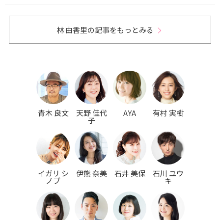
林 由香里の記事をもっとみる
青木 良文
天野 佳代
AYA
有村 実樹
子
イガリ シ
伊熊 奈美
石井 美保
石川 ユウ
ノブ
キ