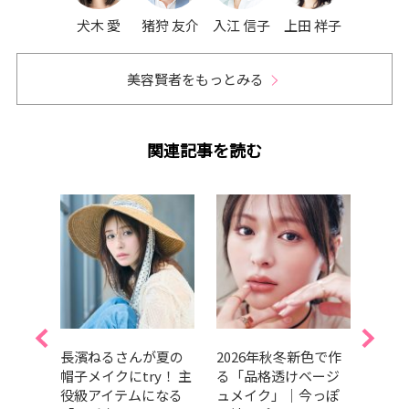
犬木 愛
猪狩 友介
入江 信子
上田 祥子
美容賢者をもっとみる
関連記事を読む
イク3
長濱ねるさんが夏の
2026年秋冬新色で作
【吉
介！
帽子メイクにtry！ 主
る「品格透けベージ
クテ
を纏
役級アイテムになる
ュメイク」｜今っぽ
節は