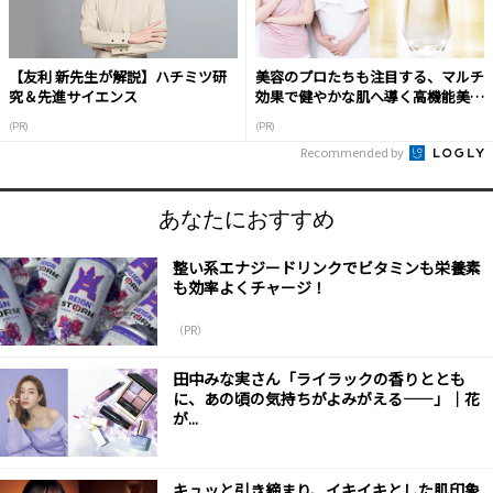
【友利 新先生が解説】ハチミツ研
美容のプロたちも注目する、マルチ
究＆先進サイエンス
効果で健やかな肌へ導く高機能美容
液
(PR)
(PR)
Recommended by
あなたにおすすめ
整い系エナジードリンクでビタミンも栄養素
も効率よくチャージ！
（PR）
田中みな実さん「ライラックの香りととも
に、あの頃の気持ちがよみがえる――」｜花
が...
キュッと引き締まり、イキイキとした肌印象