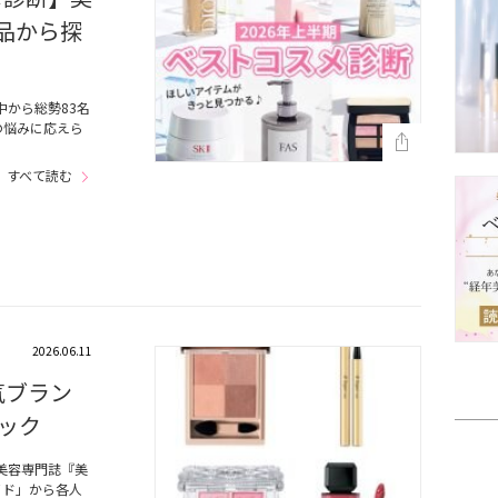
1品から探
中から総勢83名
の悩みに応えら
すべて読む
2026.06.11
気ブラン
ック
美容専門誌『美
イド」から各人