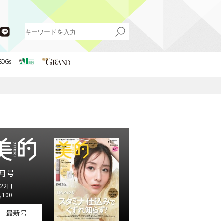
SDGs
月号
22日
,100
最新号