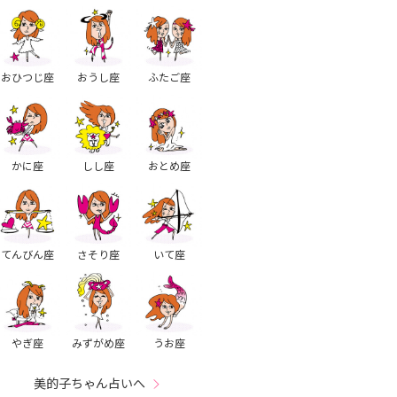
おひつじ座
おうし座
ふたご座
かに座
しし座
おとめ座
てんびん座
さそり座
いて座
やぎ座
みずがめ座
うお座
美的子ちゃん占いへ