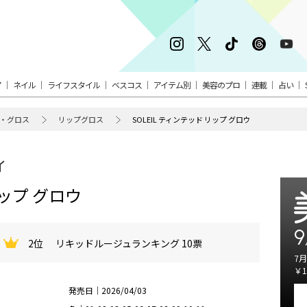
ア
ネイル
ライフスタイル
ベスコス
アイテム別
美容のプロ
連載
占い
・グロス
リップグロス
SOLEIL ティンテッド リップ グロウ
ィ
リップ グロウ
9
2位
リキッドルージュランキング 10票
7月
￥1
発売日｜2026/04/03