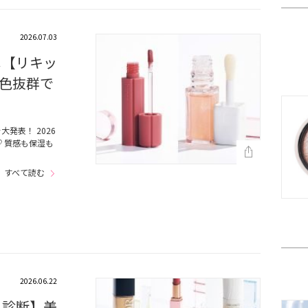
2026.07.03
メ【リキッ
色抜群で
発表！ 2026
 質感も保湿も
すべて読む
2026.06.22
メ診断】美