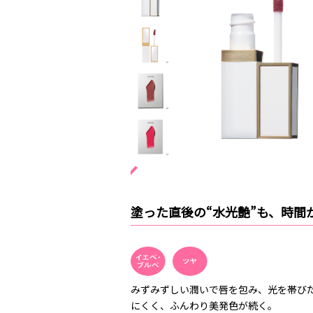
塗った直後の“水光艶”も、時間
みずみずしい潤いで唇を包み、光を帯び
にくく、ふんわり美発色が続く。