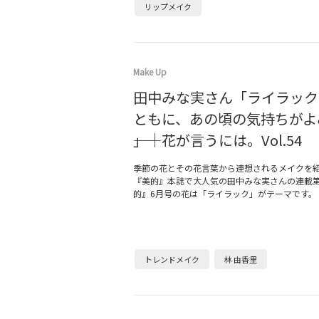
リップメイク
Make Up
田中みな実さん「ライラック
ともに、あの頃の気持ちがよ
――」｜花が言うには。Vol.54
季節の花とその花言葉から連想されるメイクを
『美的』本誌で大人気の田中みな実さんの連載第
的』6月号の花は「ライラック」がテーマです。
トレンドメイク
林 由香里