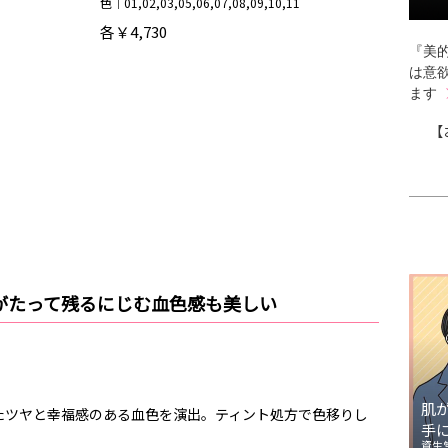
色｜01,02,03,05,06,07,08,09,10,11
各￥4,730
『美的
は意
ます
【
がたって残るにじむ血色感も美しい
肌
たツヤと幸福感のある血色を演出。ティント処方で色移りし
手
資生