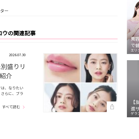
ィター
グロウの関連記事
美
で
エリ
2026.07.30
象別盛りリ
紹介
では、なりたい
！さらに、ブラ
【
すべて読む
進
ゲラ