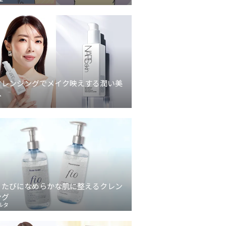
クレンジングでメイク映えする潤い美
へ
うたびになめらかな肌に整えるクレン
ング
ルタ