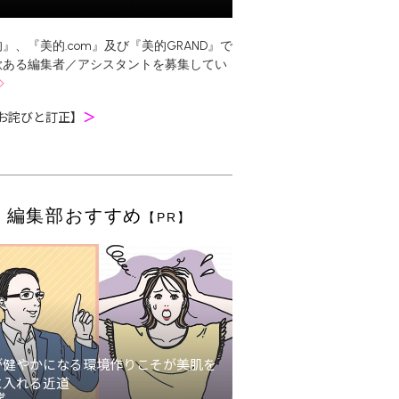
』、『美的.com』及び『美的GRAND』で
欲ある編集者／アシスタントを募集してい
お詫びと訂正】
＞
編集部おすすめ
【PR】
が健やかになる環境作りこそが美肌を
に入れる近道
堂