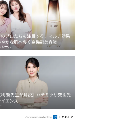
容のプロたちも注目する、マルチ効果
健やかな肌へ導く高機能美容液
クシール
友利 新先生が解説】ハチミツ研究＆先
サイエンス
ン
Recommended by