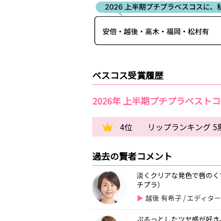
ベスコス受賞履歴
2026年 上半期プチプラベスト
4位
リップランキング 5
過去の賢者コメント
淡くクリアな発色で唇のく
チプラ）
越後 有希子 / エディタ
ぷるっとしたツヤ感が好き