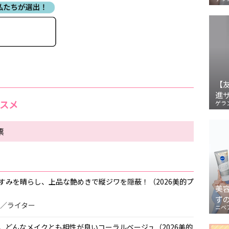
【
進
コスメ
ゲラ
票
すみを晴らし、上品な艶めきで縦ジワを隠蔽！（2026美的プ
美
ず
ー／ライター
ニベ
。どんなメイクとも相性が良いコーラルベージュ（2026美的