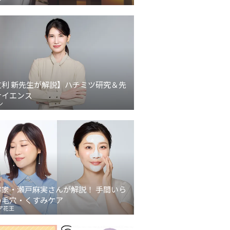
友利 新先生が解説】ハチミツ研究＆先
サイエンス
ン
容家・瀬戸麻実さんが解説！ 手間いら
の毛穴・くすみケア
ア花王