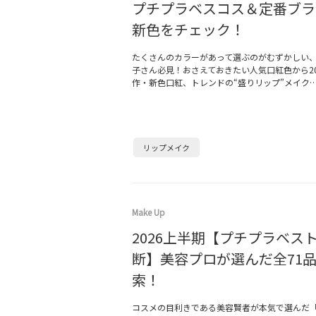
プチプラベスコス＆定番ブラ
新色をチェック！
たくさんのカラーがあって選ぶのがむずかしい
子さん必見！おさえておきたい人気口紅色から20
作・新色口紅、トレンドの“盛りリップ”メイク
リップメイク
Make Up
2026上半期【プチプラベス
断】美容プロが選んだ全71
索！
コスメの目利きである美容賢者が本気で選んだ「2