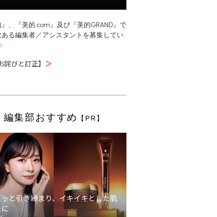
』、『美的.com』及び『美的GRAND』で
欲ある編集者／アシスタントを募集してい
お詫びと訂正】
＞
編集部おすすめ
【PR】
ュッと引き締まり、イキイキとした肌
象に
ン