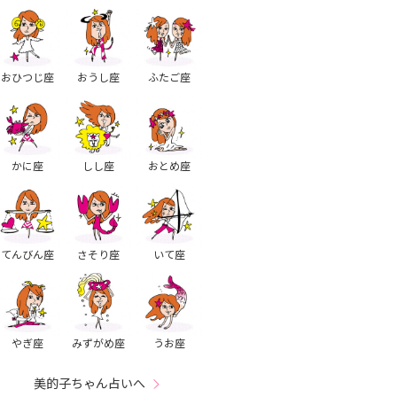
おひつじ座
おうし座
ふたご座
かに座
しし座
おとめ座
てんびん座
さそり座
いて座
やぎ座
みずがめ座
うお座
美的子ちゃん占いへ