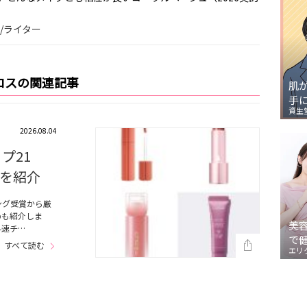
ー/ライター
ロスの関連記事
肌
手
資生
2026.08.04
プ21
を紹介
ング受賞から厳
めも紹介しま
美
早速チ…
で
すべて読む
エリ