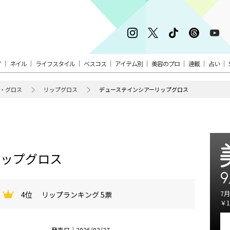
ア
ネイル
ライフスタイル
ベスコス
アイテム別
美容のプロ
連載
占い
・グロス
リップグロス
デューステインシアーリップグロス
リップグロス
9
7月
4位
リップランキング 5票
￥1
発売日｜2026/02/27