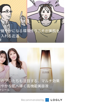
が健やかになる環境作りこそが美肌を
に入れる近道
堂
容のプロたちも注目する、マルチ効果
健やかな肌へ導く高機能美容液
クシール
Recommended by