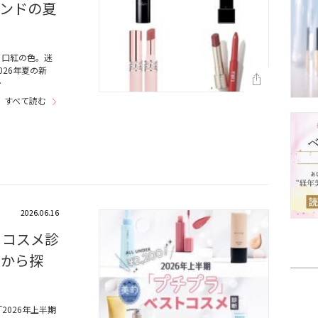
ンドの夏
、口紅の色。迷
26年夏の新
…
すべて読む
2026.06.16
トコスメ診
品から探
026年上半期