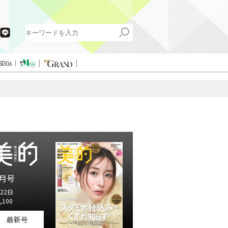
SDGs
月号
22日
,100
最新号