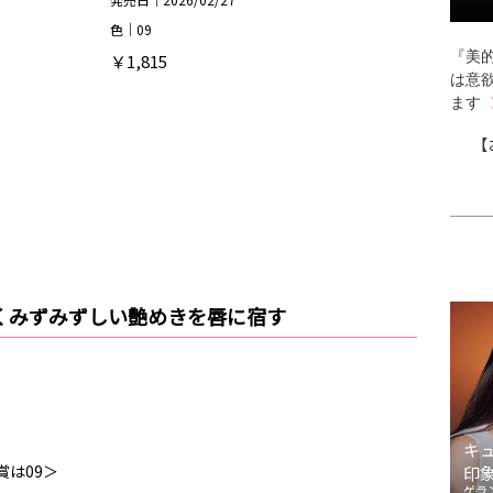
色｜09
『美的
￥1,815
は意
ます
【
くみずみずしい艶めきを唇に宿す
キ
賞は09＞
印
ゲラ