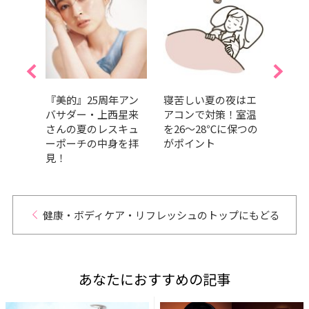
れ対
『美的』25周年アン
寝苦しい夏の夜はエ
【ク
不足
バサダー・上西星来
アコンで対策！室温
食べ
｜美
さんの夏のレスキュ
を26～28℃に保つの
運動
ーポーチの中身を拝
がポイント
は？e
見！
ロー
はど
健康・ボディケア・リフレッシュのトップにもどる
あなたにおすすめの記事