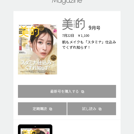
Magazine
9
月号
7月22日 ￥1,100
肌もメイクも「スタミナ」仕込み
でくずれ知らず！
最新号を購入する
定期購読
試し読み