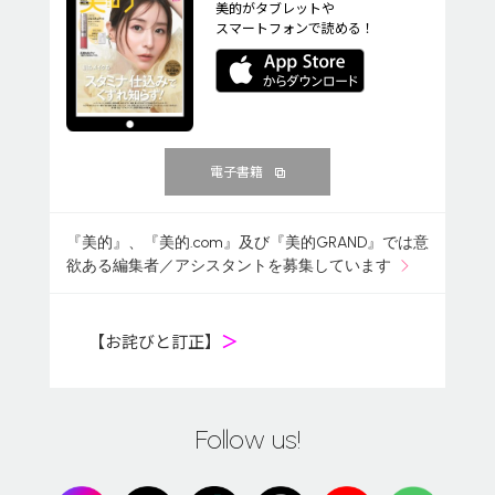
美的がタブレットや
スマートフォンで読める！
電子書籍
『美的』、『美的.com』及び『美的GRAND』では意
欲ある編集者／アシスタントを募集しています
【お詫びと訂正】
＞
Follow us!