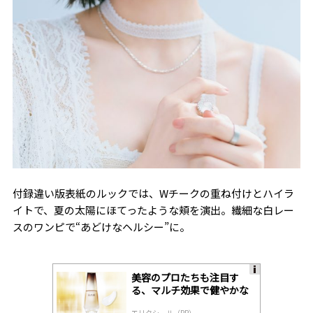
付録違い版表紙のルックでは、Wチークの重ね付けとハイラ
イトで、夏の太陽にほてったような頬を演出。繊細な白レー
スのワンピで“あどけなヘルシー”に。
美容のプロたちも注目す
A
る、マルチ効果で健やかな
ds
肌へ導く高機能美容液
by
エリクシール（PR）