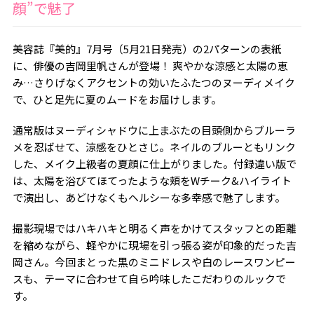
顔”で魅了
美容誌『美的』7月号（5月21日発売）の2パターンの表紙
に、俳優の吉岡里帆さんが登場！ 爽やかな涼感と太陽の恵
み…さりげなくアクセントの効いたふたつのヌーディメイク
で、ひと足先に夏のムードをお届けします。
通常版はヌーディシャドウに上まぶたの目頭側からブルーラ
メを忍ばせて、涼感をひとさじ。ネイルのブルーともリンク
した、メイク上級者の夏顔に仕上がりました。付録違い版で
は、太陽を浴びてほてったような頬をWチーク&ハイライト
で演出し、あどけなくもヘルシーな多幸感で魅了します。
撮影現場ではハキハキと明るく声をかけてスタッフとの距離
を縮めながら、軽やかに現場を引っ張る姿が印象的だった吉
岡さん。今回まとった黒のミニドレスや白のレースワンピー
スも、テーマに合わせて自ら吟味したこだわりのルックで
す。