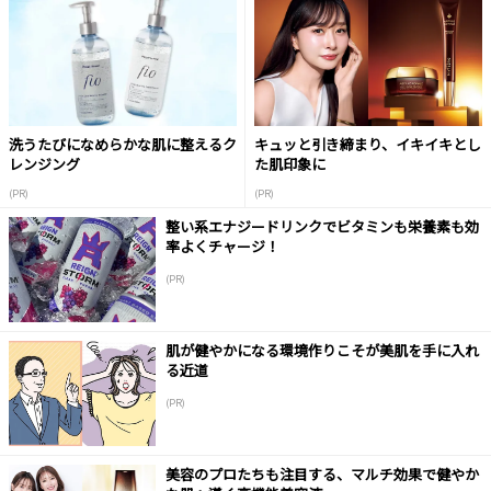
洗うたびになめらかな肌に整えるク
キュッと引き締まり、イキイキとし
レンジング
た肌印象に
(PR)
(PR)
整い系エナジードリンクでビタミンも栄養素も効
率よくチャージ！
(PR)
肌が健やかになる環境作りこそが美肌を手に入れ
る近道
(PR)
美容のプロたちも注目する、マルチ効果で健やか