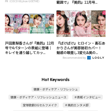
PR（COCO VILLA on GOETHE）
範囲で」『美的』11月号...
戸田恵梨香さんが『美的』12月
『ばけばけ』ヒロイン・髙石あ
号で4パターンの表紙に登場｜
かりさんが美容誌初カバー！
キレイを通り越してカッ...
魅惑の眼差し3変化&美の...
Recommended by
Hot Keywords
健康・ボディケア・リフレッシュ
健康・ボディケア・リフレッシュニュース
＃表紙インタビュー
宝塚歌劇OGセルフメイク
＃美的エンタメ部