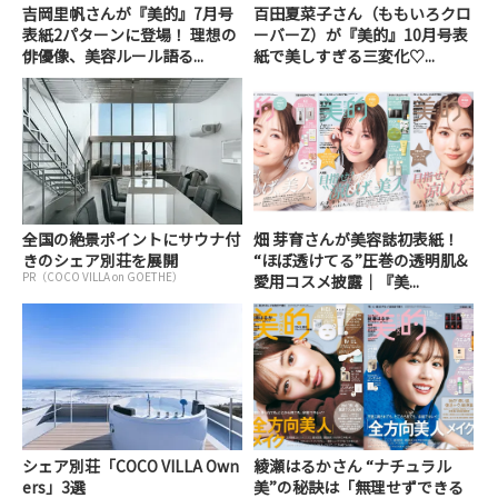
吉岡里帆さんが『美的』7月号
百田夏菜子さん（ももいろクロ
表紙2パターンに登場！ 理想の
ーバーZ）が『美的』10月号表
俳優像、美容ルール語る...
紙で美しすぎる三変化♡...
全国の絶景ポイントにサウナ付
畑 芽育さんが美容誌初表紙！
きのシェア別荘を展開
“ほぼ透けてる”圧巻の透明肌&
PR（COCO VILLA on GOETHE）
愛用コスメ披露｜『美...
シェア別荘「COCO VILLA Own
綾瀬はるかさん “ナチュラル
ers」3選
美”の秘訣は「無理せずできる