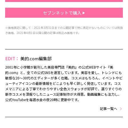
セブンネットで購入
※価格表記に関して：2021年3月31日までの公開記事で特に表記がないものについては税抜
き価格、2021年4月1日以降公開の記事は税込み価格です。
EDIT：
美的.com編集部
2001年に小学館が創刊した美容専門誌『美的』の公式WEBサイト『美
的.com』と、全ての公式SNSを運営しています。美容を愛し、トレンドにも
敏感な20～30代のエディターが多く在籍。コスメはもちろん、イベントやビ
ューティアイコンの最新情報をどこよりも早く詳しく発信しています。コス
メマニアによる丁寧でわかりやすい全色スウォッチが好評で、選りすぐりの
新作コスメを深掘りしたニュース記事制作が大得意。動画編集にも注力し、
公式YouTubeを毎週水金の夜20時に更新中です。
記事一覧へ