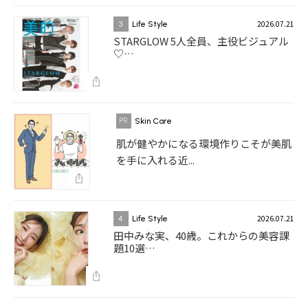
2026.07.21
3
Life Style
STARGLOW 5人全員、主役ビジュアル
♡…
Skin Care
肌が健やかになる環境作りこそが美肌
を手に入れる近...
2026.07.21
4
Life Style
田中みな実、40歳。これからの美容課
題10選…