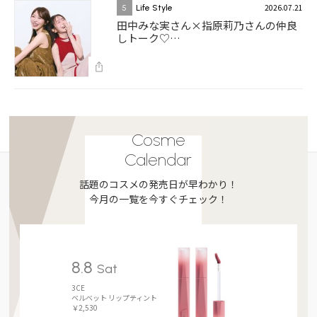
2026.07.21
5
Life Style
田中みな実さん×指原莉乃さんの仲良
しトーク♡…
Cosme
Calendar
話題のコスメの発売日が早わかり！
今月の一覧を今すぐチェック！
8.8
Sat
3CE
ベルベット リップティント
￥2,530