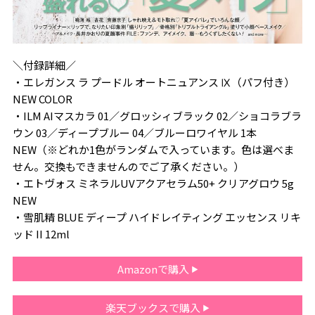
＼付録詳細／
・エレガンス ラ プードル オートニュアンス Ⅸ（パフ付き）
NEW COLOR
・ILM AIマスカラ 01／グロッシィブラック 02／ショコラブラ
ウン 03／ディープブルー 04／ブルーロワイヤル 1本
NEW（※どれか1色がランダムで入っています。色は選べま
せん。交換もできませんのでご了承ください。）
・エトヴォス ミネラルUVアクアセラム50+ クリアグロウ 5g
NEW
・雪肌精 BLUE ディープ ハイドレイティング エッセンス リキ
ッド II 12ml
Amazonで購入
楽天ブックスで購入