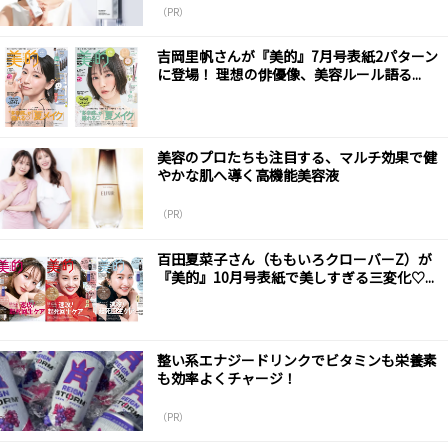
（PR）
吉岡里帆さんが『美的』7月号表紙2パターン
に登場！ 理想の俳優像、美容ルール語る...
美容のプロたちも注目する、マルチ効果で健
やかな肌へ導く高機能美容液
（PR）
百田夏菜子さん（ももいろクローバーZ）が
『美的』10月号表紙で美しすぎる三変化♡...
整い系エナジードリンクでビタミンも栄養素
も効率よくチャージ！
（PR）