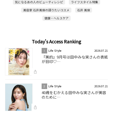
気になるあの人のビューティレシピ
ライフスタイル特集
美容家 石井美保の語りたいコスメ
石井 美保
健康・ヘルスケア
Today's Access Ranking
2026.07.21
1
Life Style
『美的』9月号は田中みな実さんの表紙
が目印♡…
2026.07.21
2
Life Style
40歳をむかえる田中みな実さんが美容
のために…