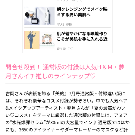
lo
gl
朝クレンジングでメイク映
y
えする潤い美肌へ
NARS（PR）
肌が健やかになる環境作り
こそが美肌を手に入れる近
道
資生堂（PR）
問合せ殺到！ 通常版の付録は人気H＆M・夢
月さんイチ推しのラインナップ♡
吉岡さんが表紙を飾る『美的』7月号通常版・付録違い版に
は、それぞれ豪華なコスメ付録が勢ぞろい。中でも人気ヘア
&メイクアップアーティスト・夢月さんが「夏の最高かわい
い♡コスメ」をテーマに厳選した通常版の付録には、アヌア
の“水光爆弾セラム”が30mlの大容量でイン♪ 通常版ではほか
にも、3650のアイライナーやダーマレーザーのマスクなど計