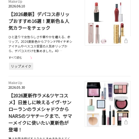
Make Up
2026.06.10
【2026最新】デパコス赤リッ
プおすすめ16選！夏新色＆人
気カラーをチェック
ひと塗りで女性らしさや華やかを纏える、赤
リップ。2026夏新色からブランドPRイチオシ
アイテムやベスコス受賞の人気赤リップか
ら、デパコスだけを集めました。40…
すべて読む
リップメイク
Make Up
2026.05.30
【2026夏新作ラメ&ツヤコス
メ】日差しに映えるイヴ･サン
ローランのラメシャドウから
NARSのツヤチークまで、サマ
ーメイクに使いたい夏新色が
登場！
暑さを吹き飛ばすようなときめきを与えてく