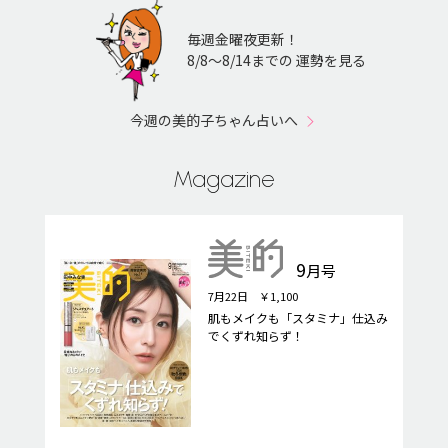
毎週金曜夜更新！
8/8〜8/14までの 運勢を見る
今週の美的子ちゃん占いへ
Magazine
9
月号
7月22日 ￥1,100
肌もメイクも「スタミナ」仕込み
でくずれ知らず！