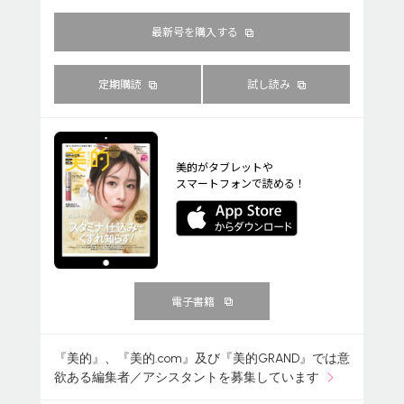
最新号を購入する
定期購読
試し読み
美的がタブレットや
スマートフォンで読める！
電子書籍
『美的』、『美的.com』及び『美的GRAND』では意
欲ある編集者／アシスタントを募集しています