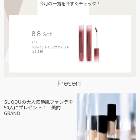
今月の一覧を今すぐチェック！
8.8
Sat
3CE
ベルベット リップティント
￥2,530
Present
SUQQUの大人気艶肌ファンデを
50人にプレゼント！｜美的
GRAND