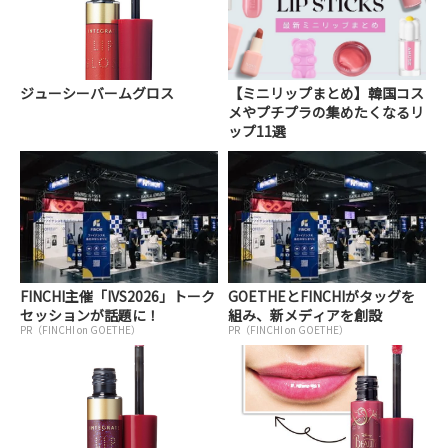
ジューシーバームグロス
【ミニリップまとめ】韓国コス
メやプチプラの集めたくなるリ
ップ11選
FINCHI主催「IVS2026」トーク
GOETHEとFINCHIがタッグを
セッションが話題に！
組み、新メディアを創設
PR（FINCHI on GOETHE）
PR（FINCHI on GOETHE）