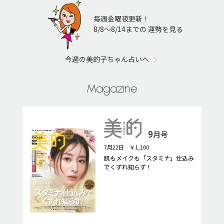
毎週金曜夜更新！
8/8〜8/14までの 運勢を見る
今週の美的子ちゃん占いへ
Magazine
9
月号
7月22日 ￥1,100
肌もメイクも「スタミナ」仕込み
でくずれ知らず！