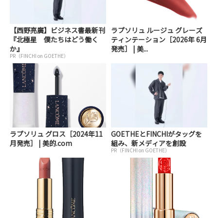
【西野亮廣】ビジネス書最新刊
ラプソリュ ルージュ グレーズ
『北極星 僕たちはどう働く
ティンテーション［2026年 6月
か』
発売］ | 美...
PR（FINCHI on GOETHE）
ラプソリュ グロス［2024年11
GOETHEとFINCHIがタッグを
月発売］ | 美的.com
組み、新メディアを創設
PR（FINCHI on GOETHE）