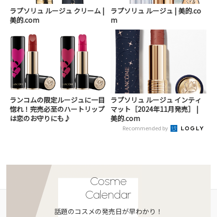
ラプソリュ ルージュ クリーム |
ラプソリュ ルージュ | 美的.co
美的.com
m
ランコムの限定ルージュに一目
ラプソリュ ルージュ インティ
惚れ！完売必至のハートリップ
マット［2024年11月発売］ |
は恋のお守りにも♪
美的.com
Recommended by
Cosme
Calendar
話題のコスメの発売日が早わかり！