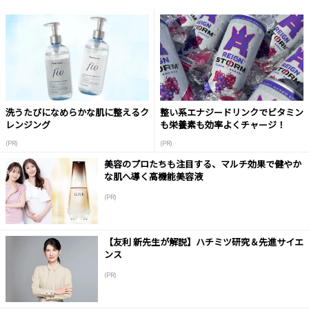
洗うたびになめらかな肌に整えるク
整い系エナジードリンクでビタミン
レンジング
も栄養素も効率よくチャージ！
(PR)
(PR)
美容のプロたちも注目する、マルチ効果で健やか
な肌へ導く高機能美容液
(PR)
【友利 新先生が解説】ハチミツ研究＆先進サイエ
ンス
(PR)