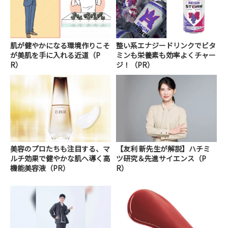
肌が健やかになる環境作りこそ
整い系エナジードリンクでビタ
が美肌を手に入れる近道（P
ミンも栄養素も効率よくチャー
R）
ジ！（PR）
美容のプロたちも注目する、マ
【友利 新先生が解説】ハチミ
ルチ効果で健やかな肌へ導く高
ツ研究＆先進サイエンス（P
機能美容液（PR）
R）