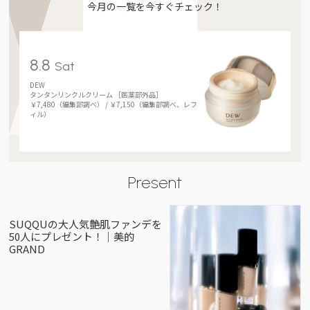
今月の一覧を今すぐチェック！
8.8
Sat
DEW
タンタンリンクルクリーム ［医薬部外品］
￥7,480（編集部調べ） / ￥7,150（編集部調べ、レフ
ィル）
Present
SUQQUの大人気艶肌ファンデを
50人にプレゼント！｜美的
GRAND