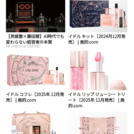
【見城徹×藤田晋】AI時代でも
イドル キット［2024月12月発
変わらない経営者の本質
売］ | 美的.com
PR（FINCHI on GOETHE）
イドル コフレ［2025年 12月発
イドル リップ ジューシー トリ
売］ | 美的.com
ート［2025年 11月発売］ | 美
的.com