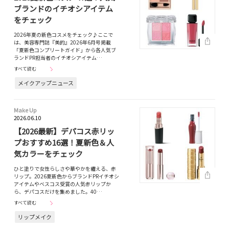
ブランドのイチオシアイテム
をチェック
2026年夏の新色コスメをチェック♪ここで
は、美容専門誌『美的』2026年6月号掲載
「夏新色コンプリートガイド」から各人気ブ
ランドPR担当者のイチオシアイテム…
すべて読む
メイクアップニュース
Make Up
2026.06.10
【2026最新】デパコス赤リッ
プおすすめ16選！夏新色＆人
気カラーをチェック
ひと塗りで女性らしさや華やかを纏える、赤
リップ。2026夏新色からブランドPRイチオシ
アイテムやベスコス受賞の人気赤リップか
ら、デパコスだけを集めました。40…
すべて読む
リップメイク