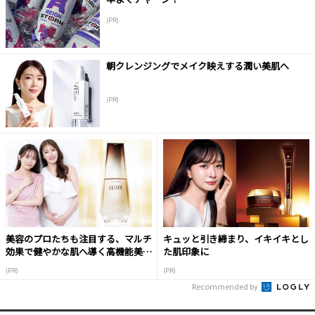
(PR)
朝クレンジングでメイク映えする潤い美肌へ
(PR)
美容のプロたちも注目する、マルチ
キュッと引き締まり、イキイキとし
効果で健やかな肌へ導く高機能美容
た肌印象に
液
(PR)
(PR)
Recommended by