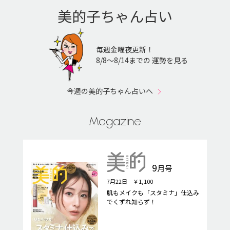
美的子ちゃん占い
毎週金曜夜更新！
8/8〜8/14までの 運勢を見る
今週の美的子ちゃん占いへ
Magazine
9
月号
7月22日 ￥1,100
肌もメイクも「スタミナ」仕込み
でくずれ知らず！