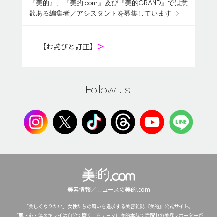
『美的』、『美的.com』及び『美的GRAND』では意
欲ある編集者／アシスタントを募集しています
【お詫びと訂正】
＞
Follow us!
美容情報／ニュースの美的.com
「美しくなりたい」女性たちの願いを追求する美容雑誌『美的』公式サイト。
「肌・心・体のキレイは自分で磨く」をテーマに美的本誌で活躍中の美容レポーターが