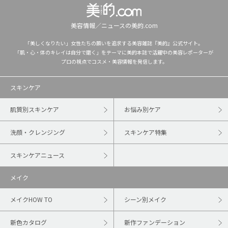
美容情報／ニュースの美的.com
「美しくなりたい」女性たちの願いを追求する美容雑誌『美的』公式サイト。
「肌・心・体のキレイは自分で磨く」をテーマに美的本誌で活躍中の美容レポーターが
プロの視点でコスメ・美容情報を発信します。
スキンケア
肌質別スキンケア
お悩み別ケア
洗顔・クレンジング
スキンケア特集
スキンケアニュース
メイク
メイクHOW TO
シーン別メイク
新色カタログ
新作ファンデーション