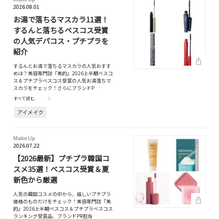
2026.08.01
お湯で落ちるマスカラ11選！
するんと落ちるベスコス受賞
の人気デパコス・プチプラを
紹介
するんとお湯で落ちるマスカラの人気おすす
めは？美容専門誌『美的』2026上半期ベスコ
ス＆プチプラベスコス受賞の人気お湯落ちマ
スカラをチェック！さらにブランドP…
すべて読む
アイメイク
Make Up
2026.07.22
【2026最新】プチプラ韓国コ
スメ35選！ベスコス受賞＆夏
新色から厳選
人気の韓国コスメの中から、嬉しいプチプラ
価格のものだけをチェック！美容専門誌『美
的』2026上半期ベスコス＆プチプラベスコス
ランキング受賞品、ブランドPR担当…