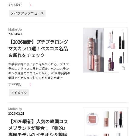
すべて読む
メイクアップニュース
Make Up
2026.04.19
【2026最新】プチプラロング
マスカラ11選！べスコス名品
＆新作をチェック
お手頃価格で長いまつ毛がつくれる、プチプ
ラのロングマスカラをご紹介。ベスコスラン
キング受賞の口コミ人気から、2026年発売の
最新アイテムまでおすすめをまとめま…
すべて読む
アイメイク
Make Up
2026.02.21
【2026最新】人気の韓国コス
メブランドが集合！『美的』
専属モデルのイチオシ＆韓国