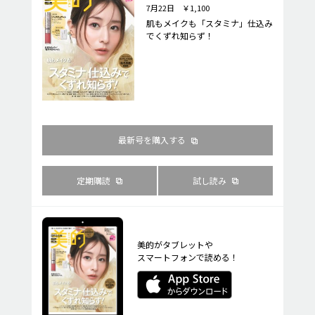
7月22日 ￥1,100
肌もメイクも「スタミナ」仕込み
でくずれ知らず！
最新号を購入する
定期購読
試し読み
美的がタブレットや
スマートフォンで読める！