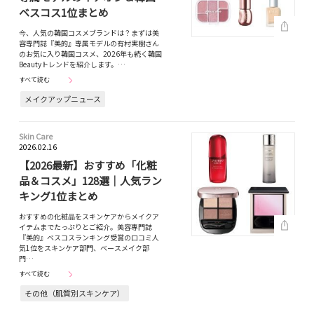
ベスコス1位まとめ
今、人気の韓国コスメブランドは？まずは美
容専門誌『美的』専属モデルの有村実樹さん
のお気に入り韓国コスメ、2026年も続く韓国
Beautyトレンドを紹介します。…
すべて読む
メイクアップニュース
Skin Care
2026.02.16
【2026最新】おすすめ「化粧
品＆コスメ」128選｜人気ラン
キング1位まとめ
おすすめの化粧品をスキンケアからメイクア
イテムまでたっぷりとご紹介。美容専門誌
『美的』ベスコスランキング受賞の口コミ人
気1位をスキンケア部門、ベースメイク部
門…
すべて読む
その他（肌質別スキンケア）