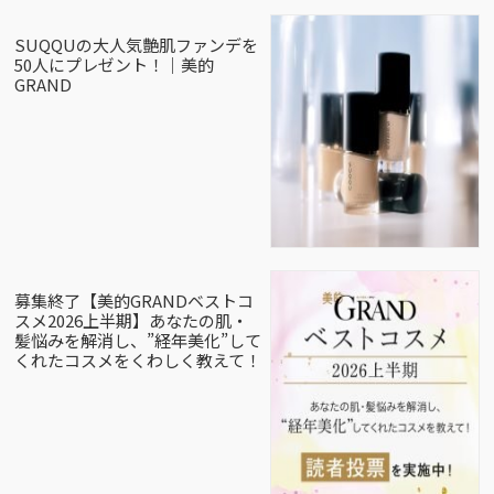
SUQQUの大人気艶肌ファンデを
50人にプレゼント！｜美的
GRAND
募集終了【美的GRANDベストコ
スメ2026上半期】あなたの肌・
髪悩みを解消し、”経年美化”して
くれたコスメをくわしく教えて！