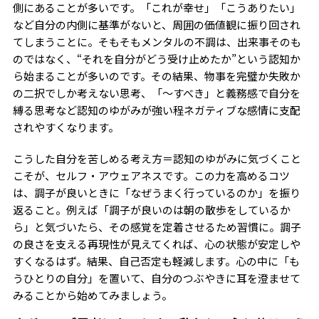
側にあることが多いです。「これが幸せ」「こうありたい」
など自分の内側に基準がないと、周囲の価値観に振り回され
てしまうことに。そもそもメンタルの不調は、出来事そのも
のではなく、“それを自分がどう受け止めたか”という認知か
ら始まることが多いのです。その結果、物事を完璧か失敗か
の二択でしか考えない思考、「〜すべき」と義務感で自分を
縛る思考など認知のゆがみが強い程ネガティブな感情に支配
されやすくなります。
こうした自分を苦しめる考え方＝認知のゆがみに気づくこと
こそが、セルフ・アウェアネスです。この力を高めるコツ
は、調子が良いときに「なぜうまく行っているのか」を振り
返ること。例えば「調子が良いのは朝の散歩をしているか
ら」と気づいたら、その感覚を定着させるため習慣に。調子
の良さを支える再現性が見えてくれば、心の状態が安定しや
すくなるはず。結果、自己否定も軽減します。心の中に「も
うひとりの自分」を置いて、自分のつぶやきに耳を澄ませて
みることから始めてみましょう。