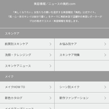
美容情報／ニュースの美的.com
「美しくなりたい」女性たちの願いを追求する美容雑誌『美的』公式サイト。
「肌・心・体のキレイは自分で磨く」をテーマに美的本誌で活躍中の美容レポーターが
プロの視点でコスメ・美容情報を発信します。
スキンケア
肌質別スキンケア
お悩み別ケア
洗顔・クレンジング
スキンケア特集
スキンケアニュース
メイク
メイクHOW TO
シーン別メイク
新色カタログ
新作ファンデーション
メイクアップニュース