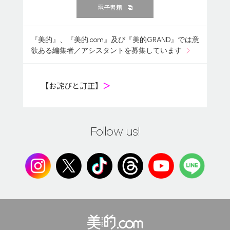
電子書籍
『美的』、『美的.com』及び『美的GRAND』では意
欲ある編集者／アシスタントを募集しています
【お詫びと訂正】
＞
Follow us!