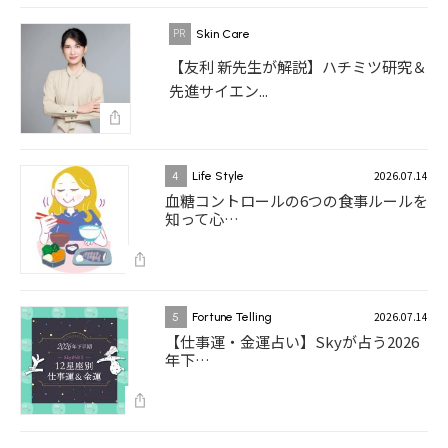
Skin Care
【友利 新先生が解説】ハチミツ研究＆
先進サイエン...
2026.07.14
4
Life Style
血糖コントロールの6つの食事ルールを
知って心…
2026.07.14
5
Fortune Telling
【仕事運・金運占い】Skyが占う2026
年下…