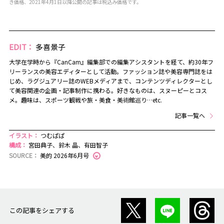
き価格、2021年4月1日以降公開の記事は税込み価格です。
EDIT：
多喜景子
大学在学時から『CanCam』編集部での編集アシスタントを経て、約30年フ
リーランスの美容エディターとして活動。ファッション誌や美容専門誌をは
じめ、ラグジュアリー誌のWEBメディアまで、コンテンツディレクターとし
て美容関連の企画・記事制作に携わる。好きなものは、スヌーピーとコス
メ。趣味は、スポーツ観戦や旅・美食・美術館巡り…etc.
記事一覧へ
イラスト：
つむぱぱ
構成：
宮田典子、鈴木 晶、有田智子
SOURCE：
美的 2026年6月号
この記事をシェアする