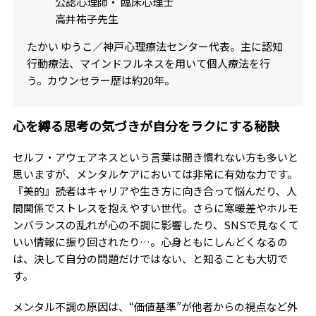
公認心理師・ 臨床心理士
高井祐子先生
たかい ゆうこ／神戸心理療法センター代表。主に認知
行動療法、マインドフルネスを用いて個人療法を行
う。カウンセラー歴は約20年。
心を縛る思考の気づきが自分をラクにする秘訣
セルフ・アウェアネスという言葉は聞き慣れない方も多いと
思いますが、メンタルケアにおいては非常に有効な力です。
『美的』読者はキャリアや生き方に向き合って悩んだり、人
間関係でストレスを抱えやすい世代。さらに寒暖差やホルモ
ンバランスの乱れが心の不調に影響したり、SNSで見なくて
いい情報に振り回されたり…。心身ともにしんどくなるの
は、決して自分の問題だけではない、と知ることも大切で
す。
メンタル不調の原因は、“価値基準”が他者からの視点など外