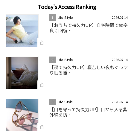
Today's Access Ranking
2026.07.14
1
Life Style
【おうちで持久力UP】自宅時間で効率
良く回復…
2026.07.14
2
Life Style
【寝て持久力UP】寝苦しい夜もぐっす
り眠る睡…
2026.07.14
3
Life Style
【目を守って持久力UP】目から入る紫
外線を防…