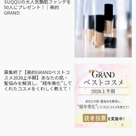
SUQQUの大人気艶肌ファンデを
50人にプレゼント！｜美的
GRAND
募集終了【美的GRANDベストコ
スメ2026上半期】あなたの肌・
髪悩みを解消し、”経年美化”して
くれたコスメをくわしく教えて！