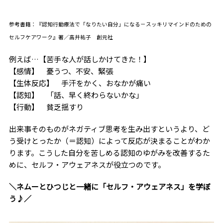
参考書籍：『認知行動療法で「なりたい自分」になる－スッキリマインドのための
セルフケアワーク』著／高井祐子 創元社
例えば…【苦手な人が話しかけてきた！】
【感情】 憂うつ、不安、緊張
【生体反応】 手汗をかく、おなかが痛い
【認知】 「話、早く終わらないかな」
【行動】 貧乏揺すり
出来事そのものがネガティブ思考を生み出すというより、ど
う受けとったか（＝認知）によって反応が決まることがわか
ります。こうした自分を苦しめる認知のゆがみを改善するた
めに、セルフ・アウェアネスが役立つのです。
＼ネムーとひつじと一緒に「セルフ・アウェアネス」を学ぼ
う♪／