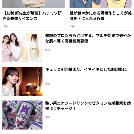
【友利 新先生が解説】ハチミツ研
肌が健やかになる環境作りこそが美
究＆先進サイエンス
肌を手に入れる近道
(PR)
(PR)
美容のプロたちも注目する、マルチ効果で健やか
な肌へ導く高機能美容液
(PR)
キュッと引き締まり、イキイキとした肌印象に
(PR)
整い系エナジードリンクでビタミンも栄養素も効
率よくチャージ！
(PR)