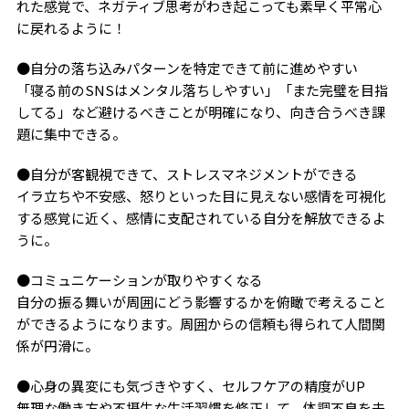
れた感覚で、ネガティブ思考がわき起こっても素早く平常心
に戻れるように！
●自分の落ち込みパターンを特定できて前に進めやすい
「寝る前のSNSはメンタル落ちしやすい」「また完璧を目指
してる」など避けるべきことが明確になり、向き合うべき課
題に集中できる。
●自分が客観視できて、ストレスマネジメントができる
イラ立ちや不安感、怒りといった目に見えない感情を可視化
する感覚に近く、感情に支配されている自分を解放できるよ
うに。
●コミュニケーションが取りやすくなる
自分の振る舞いが周囲にどう影響するかを俯瞰で考えること
ができるようになります。周囲からの信頼も得られて人間関
係が円滑に。
●心身の異変にも気づきやすく、セルフケアの精度がUP
無理な働き方や不摂生な生活習慣を修正して、体調不良を未