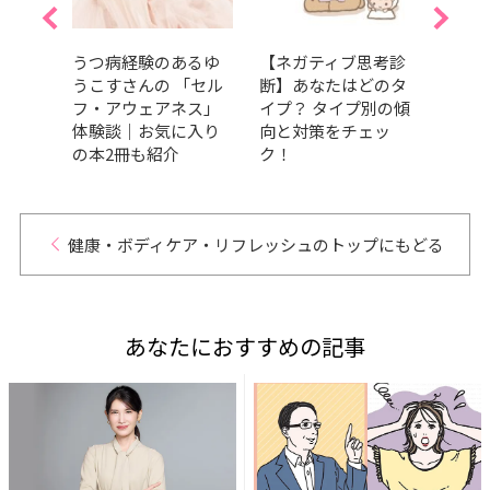
サウ
うつ病経験のあるゆ
【ネガティブ思考診
“夜
フ…
うこすさんの 「セル
断】あなたはどのタ
ー。
タル
フ・アウェアネス」
イプ？ タイプ別の傾
フ・
って
体験談｜お気に入り
向と対策をチェッ
を学
の本2冊も紹介
ク！
を安
基本
健康・ボディケア・リフレッシュのトップにもどる
あなたにおすすめの記事