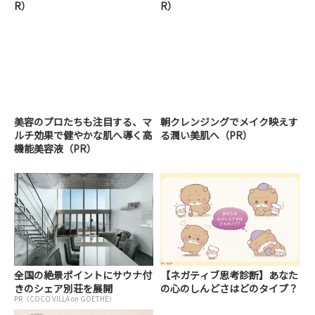
R）
R）
美容のプロたちも注目する、マ
朝クレンジングでメイク映えす
ルチ効果で健やかな肌へ導く高
る潤い美肌へ（PR）
機能美容液（PR）
全国の絶景ポイントにサウナ付
【ネガティブ思考診断】あなた
きのシェア別荘を展開
の心のしんどさはどのタイプ？
PR（COCO VILLA on GOETHE）