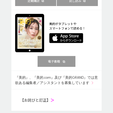
定期購読
試し読み
美的がタブレットや
スマートフォンで読める！
電子書籍
『美的』、『美的.com』及び『美的GRAND』では意
欲ある編集者／アシスタントを募集しています
【お詫びと訂正】
＞