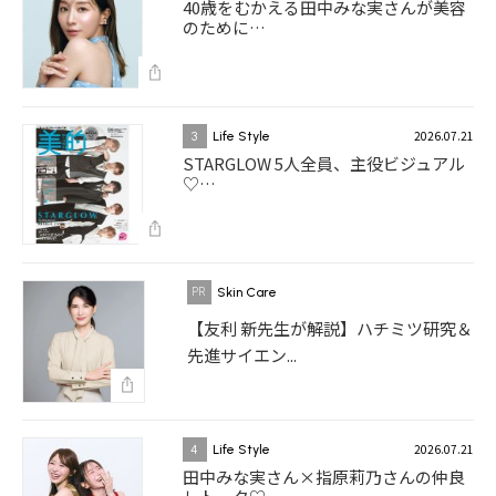
40歳をむかえる田中みな実さんが美容
のために…
2026.07.21
3
Life Style
STARGLOW 5人全員、主役ビジュアル
♡…
Skin Care
【友利 新先生が解説】ハチミツ研究＆
先進サイエン...
2026.07.21
4
Life Style
田中みな実さん×指原莉乃さんの仲良