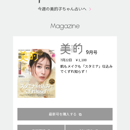
今週の美的子ちゃん占いへ
Magazine
9
月号
7月22日 ￥1,100
肌もメイクも「スタミナ」仕込み
でくずれ知らず！
最新号を購入する