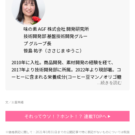
味の素 AGF 株式会社 開発研究所
技術開発部 基盤技術開発グルー
プ グループ長
笹島 祐子（ささじま ゆうこ）
2010
年に入社。商品開発、素材開発の経験を経て、
2017
年より技術開発部に所属。
2022
年より現部署。コ
ーヒーに含まれる栄養成分
(
コーヒー豆マンノオリゴ糖
...続きを読む
など
)
の機能性や、コーヒーがもたらすココロへの影響
の解明など統轄している。また、所員の官能評価スキ
ルの向上にも携わっており、開発力の基盤作りにも注
文／土屋美緒
力している。
それってウソ！？ホント！？ 連載TOPへ
※価格表記に関して：2021年3月31日までの公開記事で特に表記がないものについては税抜