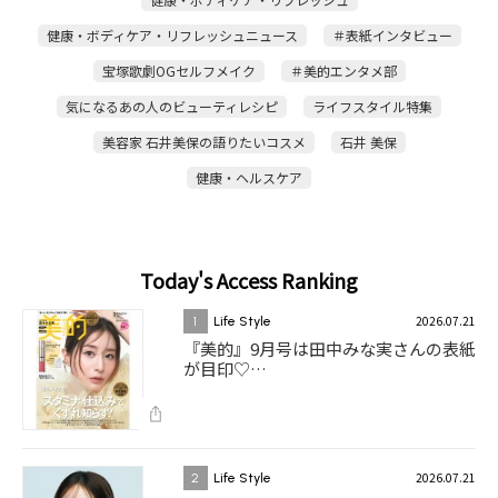
健康・ボディケア・リフレッシュニュース
＃表紙インタビュー
宝塚歌劇OGセルフメイク
＃美的エンタメ部
気になるあの人のビューティレシピ
ライフスタイル特集
美容家 石井美保の語りたいコスメ
石井 美保
健康・ヘルスケア
Today's Access Ranking
2026.07.21
1
Life Style
『美的』9月号は田中みな実さんの表紙
が目印♡…
2026.07.21
2
Life Style