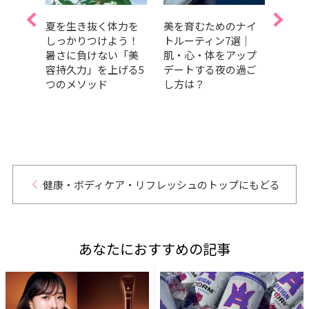
低下
夏を生き抜く体力を
美を育むためのナイ
今日
ンタ
しっかりつけよう！
トルーティン7選｜
血糖
をコ
暑さに負けない「美
肌・心・体をアップ
【睡
方法
容持久力」を上げる5
デートする夜の過ご
の理
「経
つのメソッド
し方は？
デト
セリ
健康・ボディケア・リフレッシュのトップにもどる
あなたにおすすめの記事