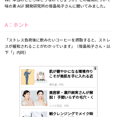
味の素
AGF
開発研究所の笹島祐子さんに聞いてみました。
A
：ホント
「ストレス負荷後に飲みたいコーヒーを摂取すると、ストレ
スが緩和されることがわかっています」（笹島祐子
さん・以
下「」内同
）
肌が健やかになる環境作り
A
こそが美肌を手に入れる近
ds
道
by
資生堂（PR）
lo
gl
美容家・瀬戸麻実さんが解
y
説！ 手間いらずの毛穴・く
すみケア
ニベア花王（PR）
朝クレンジングでメイク映