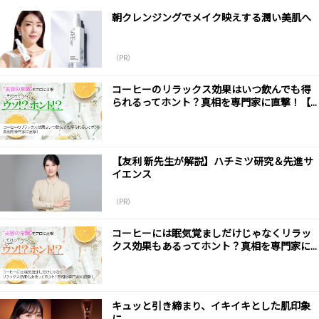
朝クレンジングでメイク映えする潤い美肌へ
（PR）
コーヒーのリラックス効果はいつ飲んでも得
られるってホント？真相を専門家に直撃！【...
【友利 新先生が解説】ハチミツ研究＆先進サ
イエンス
（PR）
コーヒーには眠気覚ましだけじゃなくリラッ
クス効果もあるってホント？真相を専門家に...
キュッと引き締まり、イキイキとした肌印象
に