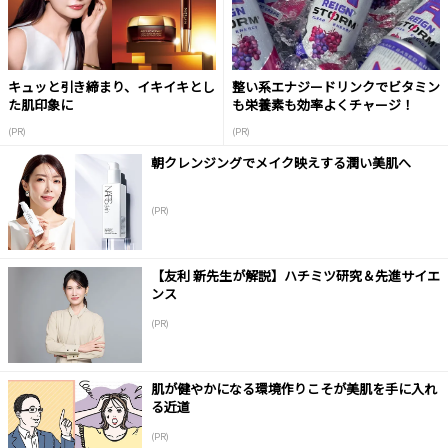
キュッと引き締まり、イキイキとし
整い系エナジードリンクでビタミン
た肌印象に
も栄養素も効率よくチャージ！
(PR)
(PR)
朝クレンジングでメイク映えする潤い美肌へ
(PR)
【友利 新先生が解説】ハチミツ研究＆先進サイエ
ンス
(PR)
肌が健やかになる環境作りこそが美肌を手に入れ
る近道
(PR)