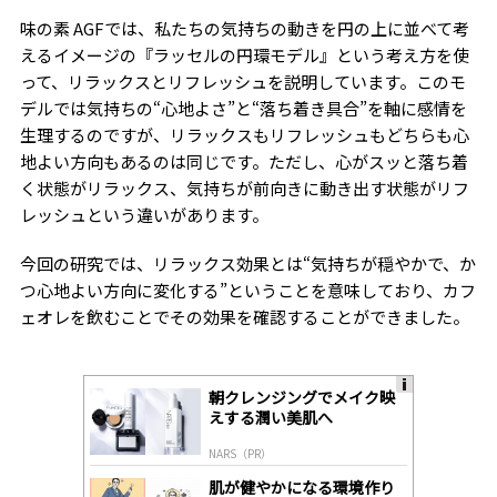
味の素
AGF
では、私たちの気持ちの動きを円の上に並べて考
えるイメージの『ラッセルの円環モデル』という考え方を使
って、リラックスとリフレッシュを説明しています。このモ
デルでは気持ちの“心地よさ”と“落ち着き具合”を軸に感情を
生理するのですが、リラックスもリフレッシュもどちらも心
地よい方向もあるのは同じです。ただし、心がスッと落ち着
く状態がリラックス、気持ちが前向きに動き出す状態がリフ
レッシュという違いがあります。
今回の研究では、リラックス効果とは“気持ちが穏やかで、か
つ心地よい方向に変化する”ということを意味しており、カフ
ェオレを飲むことでその効果を確認することができました。
朝クレンジングでメイク映
A
えする潤い美肌へ
ds
by
NARS（PR）
lo
gl
肌が健やかになる環境作り