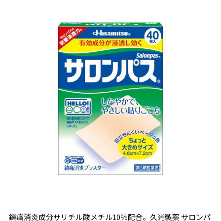
鎮痛消炎成分サリチル酸メチル10％配合。久光製薬 サロンパ