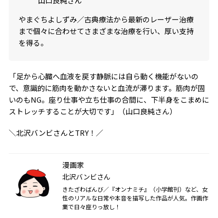
山口良純さん
やまぐちよしずみ／古典療法から最新のレーザー治療
まで個々に合わせてさまざまな治療を行い、厚い支持
を得る。
「足から心臓へ血液を戻す静脈には自ら動く機能がないの
で、意識的に筋肉を動かさないと血流が滞ります。筋肉が固
いのもNG。座り仕事や立ち仕事の合間に、下半身をこまめに
ストレッチすることが大切です」（山口良純さん）
＼北沢バンビさんとTRY！／
漫画家
北沢バンビさん
きたざわばんび／『オンナミチ』（小学館刊）など、女
性のリアルな日常や本音を描写した作品が人気。作画作
業で日々座りっ放し！