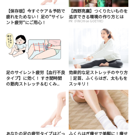
【保存版】今すぐケア＆予防で
【西野亮廣】つくりたいものを
疲れをためない！ 足の”サイレ
追求できる環境の作り方とは
PR（FINCHI on GOETHE）
ント疲労”にご用心！
足のサイレント疲労【血行不良
効果的な足ストレッチのやり方
タイプ】に効く！ すき間時間
｜足首、ふくらはぎ、太ももを
の筋肉ストレッチ＆むくみ...
スッキリ！
あなたの足の疲労タイプはどっ
ふくらはぎ痩せで美脚に！痩せ