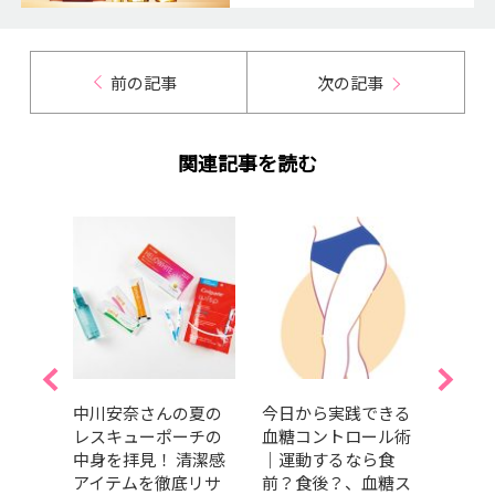
前の記事
次の記事
関連記事を読む
」は
中川安奈さんの夏の
今日から実践できる
森 
ンケ
レスキューポーチの
血糖コントロール術
も今
メイ
中身を拝見！ 清潔感
｜運動するなら食
がい
秘訣
アイテムを徹底リサ
前？食後？、血糖ス
トロ