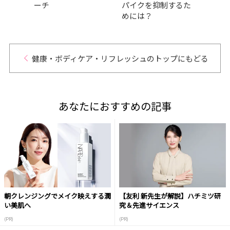
ーチ
パイクを抑制するた
い身
めには？
健康・ボディケア・リフレッシュのトップにもどる
あなたにおすすめの記事
朝クレンジングでメイク映えする潤
【友利 新先生が解説】ハチミツ研
い美肌へ
究＆先進サイエンス
(PR)
(PR)