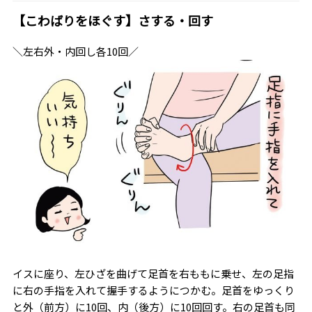
【こわばりをほぐす】さする・回す
＼左右外・内回し各10回／
イスに座り、左ひざを曲げて足首を右ももに乗せ、左の足指
に右の手指を入れて握手するようにつかむ。足首をゆっくり
と外（前方）に10回、内（後方）に10回回す。右の足首も同