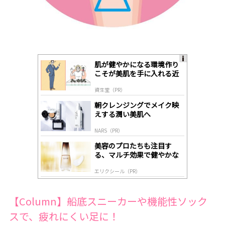
肌が健やかになる環境作り
A
こそが美肌を手に入れる近
ds
道
by
資生堂（PR）
lo
gl
朝クレンジングでメイク映
y
えする潤い美肌へ
NARS（PR）
美容のプロたちも注目す
る、マルチ効果で健やかな
肌へ導く高機能美容液
エリクシール（PR）
【Column】船底スニーカーや機能性ソック
スで、疲れにくい足に！