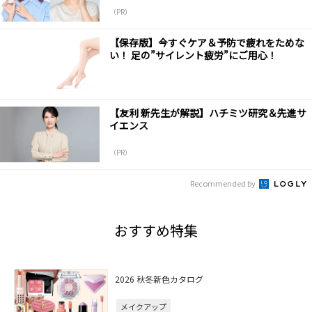
（PR）
【保存版】今すぐケア＆予防で疲れをためな
い！ 足の”サイレント疲労”にご用心！
【友利 新先生が解説】ハチミツ研究＆先進サ
イエンス
（PR）
Recommended by
おすすめ特集
2026 秋冬新色カタログ
メイクアップ