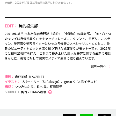
き価格、2021年4月1日以降公開の記事は税込み価格です。
EDIT：
美的編集部
2001年に創刊された美容専門誌『美的』（小学館）の編集部。「肌・心・体
のキレイは自分で磨く」をキャッチフレーズに、タレント、モデル、カメラ
マン、美容家や美容ライターといった各分野のスペシャリストとともに、最
新のビューティトピックを深く掘り下げた誌面作りがモットーです。2026年
には創刊25周年を迎え、これまで積み上げた膨大な美容に関する最新の知見
をもとに、美容に対して誠実なメディア運営に取り組んでいます。
記事一覧へ
撮影：
森戸美帆（LAVABLE）
イラスト：
リバー・リー（Softdesign）、green K（人物イラスト）
構成：
つつみゆかり、鈴木 晶、有田智子
SOURCE：
美的 2026年5月号