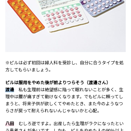
※ピルは必ず初回は婦人科を受診し、自分に合うタイプを処
方してもらいましょう。
ピルは服用をやめた後が前よりつらそう（渡邉さん）
渡邉
私も生理前は絶望感に陥って眠れないことが多く、生
理中は腰が痛すぎて動けなくなります。でもピルに頼ってし
まうと、将来子供が欲しくてやめたとき、また今のようなつ
らさが戻って耐えられないんじゃないかと心配。
八田
むしろ逆ですよ。出産したら生理がラクになったとい
う患者さんが多いです。しかも、ピルをやめた人の90％以上