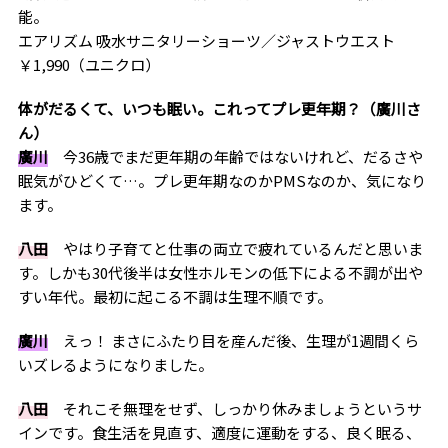
能。
エアリズム 吸水サニタリーショーツ／ジャストウエスト
￥1,990（ユニクロ）
体がだるくて、いつも眠い。これってプレ更年期？（廣川さ
ん）
廣川
今36歳でまだ更年期の年齢ではないけれど、だるさや
眠気がひどくて…。プレ更年期なのかPMSなのか、気になり
ます。
八田
やはり子育てと仕事の両立で疲れているんだと思いま
す。しかも30代後半は女性ホルモンの低下による不調が出や
すい年代。最初に起こる不調は生理不順です。
廣川
えっ！ まさにふたり目を産んだ後、生理が1週間くら
いズレるようになりました。
八田
それこそ無理をせず、しっかり休みましょうというサ
インです。食生活を見直す、適度に運動をする、良く眠る、