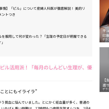
理事情】「ピル」について産婦人科医が徹底解説！ 美的リ
メントつき
キ
印
ルを服用して何が変わった？「生理の予定日が把握できる
ゲラ
す」
ピル活用派！「毎月のしんどい生理が、優
【
進
ゲラ
ことにもイライラ”
伴う貧血に悩んでいました。とにかく経血量が多く、普通の
いちばん重い時期は、12時間もつ夜用生理オムツを、1日4