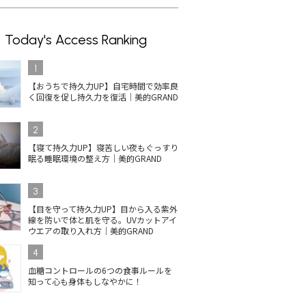
Today's Access Ranking
1
【おうちで持久力UP】自宅時間で効率良
く回復を促し持久力を復活｜美的GRAND
2
【寝て持久力UP】寝苦しい夜もぐっすり
眠る睡眠環境の整え方｜美的GRAND
3
【目を守って持久力UP】目から入る紫外
線を防いで体と肌を守る。UVカットアイ
ウエアの取り入れ方｜美的GRAND
4
血糖コントロールの6つの食事ルールを
知って心も身体もしなやかに！