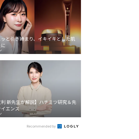
ュッと引き締まり、イキイキとした肌
象に
ン
友利 新先生が解説】ハチミツ研究＆先
サイエンス
ン
Recommended by