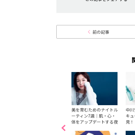
前の記事
体も今
肌の艶やハリの低下にも
美を育むためのナイトル
中川
いい
影響！「メンタルの落ち
ーティン7選｜肌・心・
キュ
ー
込み」をコントロールす
体をアップデートする夜
見！
体に
る方法は？【友利新的
の過ごし方は？
底リ
「経年美化」カウンセリ