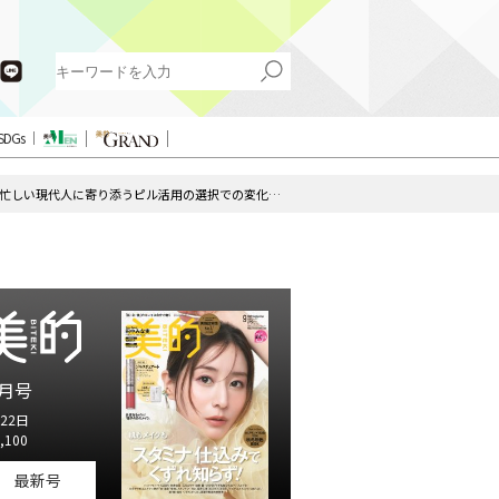
SDGs
ギャルモデル・みりちゃむさんもピル活用派！ 忙しい現代人に寄り添うピル活用の選択での変化とは？
月号
22日
,100
最新号