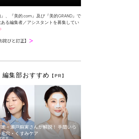
』、『美的.com』及び『美的GRAND』で
欲ある編集者／アシスタントを募集してい
お詫びと訂正】
＞
編集部おすすめ
【PR】
容家・瀬戸麻実さんが解説！ 手間いら
の毛穴・くすみケア
ア花王