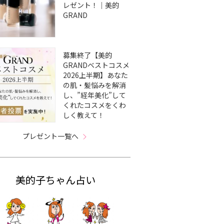
レゼント！｜美的
GRAND
募集終了【美的
GRANDベストコスメ
2026上半期】あなた
の肌・髪悩みを解消
し、”経年美化”して
くれたコスメをくわ
しく教えて！
プレゼント一覧へ
美的子ちゃん占い
どう取
血糖コントロールの6つ
【夏の持久力切れ対策】
【
・モデ
の食事ルールを知って心
ビタミンCが不足する
鉄
AND
も身体もしなやかに！
と、ハリ不足やくすみの
す
原因に｜美的GRAND
れる