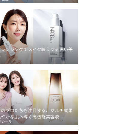
クレンジングでメイク映えする潤い美
へ
容のプロたちも注目する、マルチ効果
健やかな肌へ導く高機能美容液
クシール