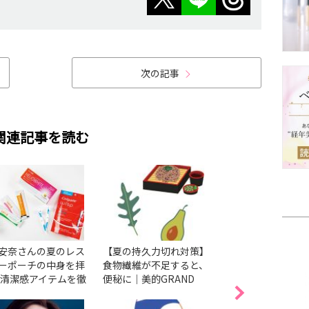
次の記事
関連記事を読む
安奈さんの夏のレス
【夏の持久力切れ対策】
酷暑の耐久美容、
ーポーチの中身を拝
食物繊維が不足すると、
り入れる？予定別
 清潔感アイテムを徹
便秘に｜美的GRAND
ルケース｜美的GR
サーチ