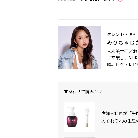
タレント・ギャ
みりちゃむ
大木美里亜／おお
に卒業し、NH
躍。日本テレビ
▼あわせて読みたい
産婦人科医が「生理
人それぞれの生理