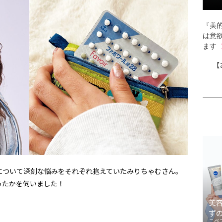
『美的
は意
ます
【
について深刻な悩みをそれぞれ抱えていたみりちゃむさん。
ったかを伺いました！
美
ず
ニベ