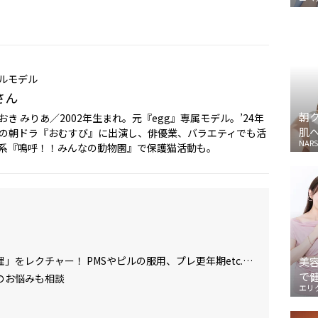
ルモデル
さん
朝
き みりあ／2002年生まれ。元『egg』専属モデル。’24年
肌
Kの朝ドラ『おむすび』に出演し、俳優業、バラエティでも活
NARS
系『鳴呼！！みんなの動物園』で保護猫活動も。
」をレクチャー！ PMSやピルの服用、プレ更年期etc.…
美
で
のお悩みも相談
エリ