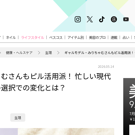
ア
ネイル
ライフスタイル
ベスコス
アイテム別
美容のプロ
連載
占い
健康・ヘルスケア
生理
2026.05.14
むさんもピル活用派！ 忙しい現代
の選択での変化とは？
9
7月
生理
￥1