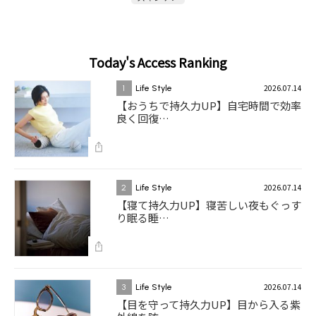
Today's Access Ranking
2026.07.14
1
Life Style
【おうちで持久力UP】自宅時間で効率
良く回復…
2026.07.14
2
Life Style
【寝て持久力UP】寝苦しい夜もぐっす
り眠る睡…
2026.07.14
3
Life Style
【目を守って持久力UP】目から入る紫