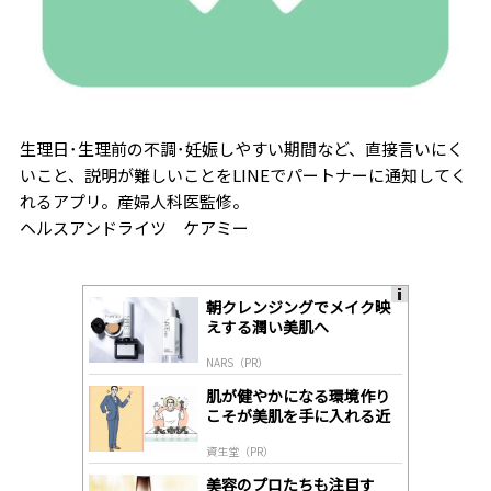
生理日･生理前の不調･妊娠しやすい期間など、直接言いにく
いこと、説明が難しいことをLINEでパートナーに通知してく
れるアプリ。産婦人科医監修。
ヘルスアンドライツ ケアミー
朝クレンジングでメイク映
A
えする潤い美肌へ
ds
by
NARS（PR）
lo
gl
肌が健やかになる環境作り
y
こそが美肌を手に入れる近
道
資生堂（PR）
美容のプロたちも注目す