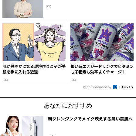
(PR)
肌が健やかになる環境作りこそが美
整い系エナジードリンクでビタミン
肌を手に入れる近道
も栄養素も効率よくチャージ！
(PR)
(PR)
Recommended by
あなたにおすすめ
朝クレンジングでメイク映えする潤い美肌へ
（PR）