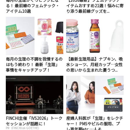
る！ 最前線のフェムテック・
イテムおすすめ21選！悩みに寄
アイテム10選
り添う最前線グッズを...
毎月の生理の不調を我慢するの
【最新生理用品】ナプキン、吸
はもう終わり！ 最新「生理」
水ショーツ、月経カップ…女性
事情をキャッチアップ！
の思いから生まれた憂うつ...
FINCHI主催「IVS2026」トーク
産婦人科医が「生理」をレクチ
セッションが話題に！
ャー！ PMSやピルの服用、プ
PR（FINCHI on GOETHE）
レ更年期etc.…人そ...