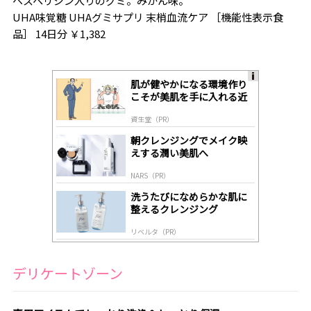
ヘスペリジン入りのグミ。みかん味。
UHA味覚糖 UHAグミサプリ 末梢血流ケア ［機能性表示食
品］ 14日分 ￥1,382
肌が健やかになる環境作り
A
こそが美肌を手に入れる近
ds
道
by
資生堂（PR）
lo
gl
朝クレンジングでメイク映
y
えする潤い美肌へ
NARS（PR）
洗うたびになめらかな肌に
整えるクレンジング
リベルタ（PR）
デリケートゾーン