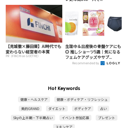
【見城徹×藤田晋】AI時代でも
生理中＆出産後の骨盤ケアにも
変わらない経営者の本質
◎ 推しショーツ5選｜気になる
PR（FINCHI on GOETHE）
フェムケアグッズやサプ...
Recommended by
Hot Keywords
健康・ヘルスケア
健康・ボディケア・リフレッシュ
美的GRAND
ダイエット
ボディケア
占い
Skyの上半期・下半期占い
イベント参加応募
プレゼント
スキンケア