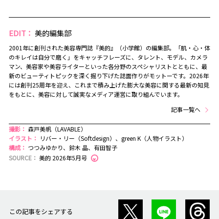
EDIT：
美的編集部
2001年に創刊された美容専門誌『美的』（小学館）の編集部。「肌・心・体
のキレイは自分で磨く」をキャッチフレーズに、タレント、モデル、カメラ
マン、美容家や美容ライターといった各分野のスペシャリストとともに、最
新のビューティトピックを深く掘り下げた誌面作りがモットーです。2026年
には創刊25周年を迎え、これまで積み上げた膨大な美容に関する最新の知見
をもとに、美容に対して誠実なメディア運営に取り組んでいます。
記事一覧へ
撮影：
森戸美帆（LAVABLE）
イラスト：
リバー・リー（Softdesign）、green K（人物イラスト）
構成：
つつみゆかり、鈴木 晶、有田智子
SOURCE：
美的 2026年5月号
この記事をシェアする