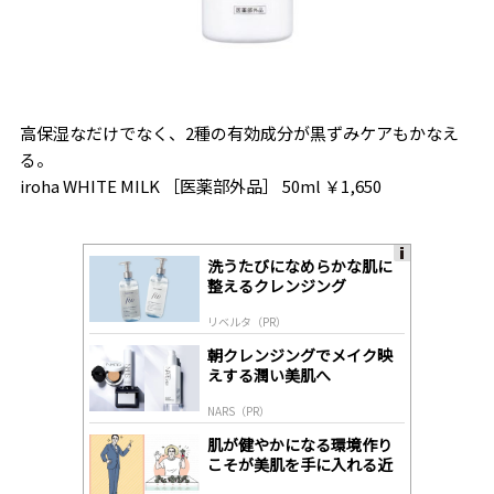
高保湿なだけでなく、2種の有効成分が黒ずみケアもかなえ
る。
iroha WHITE MILK ［医薬部外品］ 50ml ￥1,650
洗うたびになめらかな肌に
A
整えるクレンジング
ds
by
リベルタ（PR）
lo
gl
朝クレンジングでメイク映
y
えする潤い美肌へ
NARS（PR）
肌が健やかになる環境作り
こそが美肌を手に入れる近
道