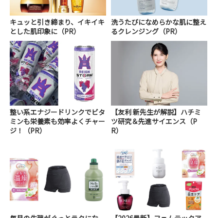
キュッと引き締まり、イキイキ
洗うたびになめらかな肌に整え
とした肌印象に（PR）
るクレンジング（PR）
整い系エナジードリンクでビタ
【友利 新先生が解説】ハチミ
ミンも栄養素も効率よくチャー
ツ研究＆先進サイエンス（P
ジ！（PR）
R）
毎月の生理がぐっとラクにな
【2026最新】フェムテックア