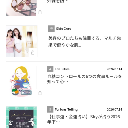
外線を防…
Skin Care
美容のプロたちも注目する、マルチ効
果で健やかな肌...
2026.07.14
4
Life Style
血糖コントロールの6つの食事ルールを
知って心…
2026.07.14
5
Fortune Telling
【仕事運・金運占い】Skyが占う2026
年下…