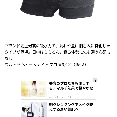
ブランド史上最高の吸水力で、漏れや量に悩む人に特化した
タイプが登場。日中はもちろん、寝る体勢に気を遣う心配も
なし。
ウルトラ ヘビー＆ナイト プロ ￥9,020（Bé-A）
美容のプロたちも注目す
A
る、マルチ効果で健やかな
ds
肌へ導く高機能美容液
by
エリクシール（PR）
lo
gl
朝クレンジングでメイク映
y
えする潤い美肌へ