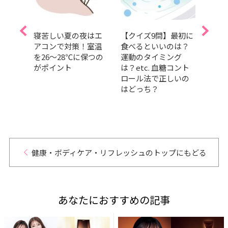
肌も体
寝苦しい夏の夜はエ
【クイズ9問】最初に
夏を
調子
アコンで対策！室温
食べるといいのは？
しっ
糖コン
を26～28℃に保つの
運動のタイミング
暑さ
りにく
がポイント
は？etc. 血糖コント
容持
ロール法で正しいの
つの
はどっち？
健康・ボディケア・リフレッシュのトップにもどる
あなたにおすすめの記事