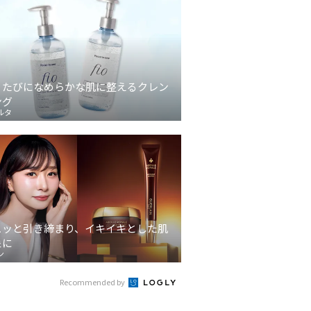
うたびになめらかな肌に整えるクレン
ング
ルタ
ュッと引き締まり、イキイキとした肌
象に
ン
Recommended by