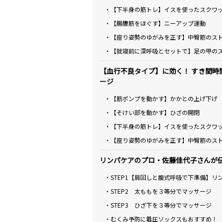
・【下半身の筋トレ】イスを使ったスクワ
・【腸腰筋をほぐす】ニーアップ運動
・【座り姿勢のゆがみを正す】中臀筋のス
・【就寝前に深呼吸とセットで】足の甲の
【血行不良タイプ】に効く！ すき間
ージ
・【筋ポンプを動かす】かかとの上げ下げ
・【そけい部を動かす】ひざの開閉
・【下半身の筋トレ】イスを使ったスクワ
・【座り姿勢のゆがみを正す】中臀筋のス
リンパケアのプロ・佐藤佳代子さんが
・STEP1【肩回しと腹式呼吸で下準備】リ
・STEP2 太ももを３等分でマッサージ
・STEP3 ひざ下を３等分でマッサージ
・むくみ予防に着圧ソックスもおすすめ！