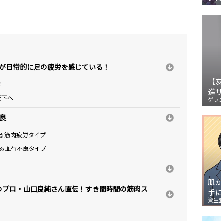
上が日常的に足の疲労を感じている！
【
！
進
低下へ
ゲラ
良
る筋肉疲労タイプ
る血行不良タイプ
肌
のプロ・山口良純さん直伝！すき間時間の筋肉ス
手
資生