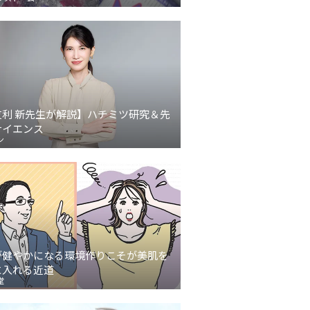
友利 新先生が解説】ハチミツ研究＆先
サイエンス
ン
が健やかになる環境作りこそが美肌を
に入れる近道
堂