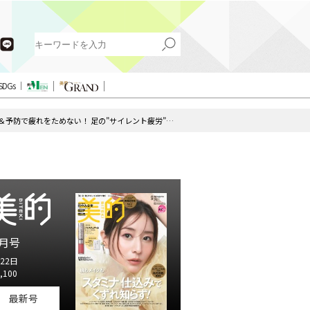
SDGs
【保存版】今すぐケア＆予防で疲れをためない！ 足の”サイレント疲労”にご用心！
月号
22日
,100
最新号