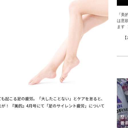
『美的
は意
ます
【
ても起こる足の疲労。「大したことない」とケアを怠ると、
性が！ 『美的』4月号にて「足のサイレント疲労」について
整
養
レイ