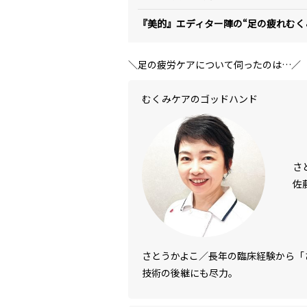
『美的』エディター陣の“足の疲れむく
＼足の疲労ケアについて伺ったのは…／
むくみケアのゴッドハンド
さ
佐
さとうかよこ／長年の臨床経験から「
技術の後継にも尽力。