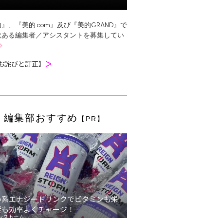
』、『美的.com』及び『美的GRAND』で
欲ある編集者／アシスタントを募集してい
お詫びと訂正】
＞
編集部おすすめ
【PR】
い系エナジードリンクでビタミンも栄
素も効率よくチャージ！
ンストーム