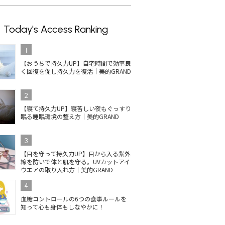
Today's Access Ranking
1
【おうちで持久力UP】自宅時間で効率良
く回復を促し持久力を復活｜美的GRAND
2
【寝て持久力UP】寝苦しい夜もぐっすり
眠る睡眠環境の整え方｜美的GRAND
3
【目を守って持久力UP】目から入る紫外
線を防いで体と肌を守る。UVカットアイ
ウエアの取り入れ方｜美的GRAND
4
血糖コントロールの6つの食事ルールを
知って心も身体もしなやかに！