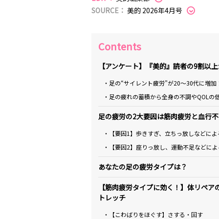
SOURCE：
美的 2026年4月号
Contents
【アンケート】『美的』読者の9割以
・足の“サイレント疲労”が20〜30代に増加
・足の疲れの蓄積から全身の不調やQOLの
足の疲労の2大要因は筋肉疲労と血行不
・【要因1】歩きすぎ、立ちっ放しなどによ
・【要因2】座りっ放し、運動不足などによ
あなたの足の疲労タイプは？
【筋肉疲労タイプに効く！】体リペア
トレッチ
・【こわばりをほぐす】さする・回す