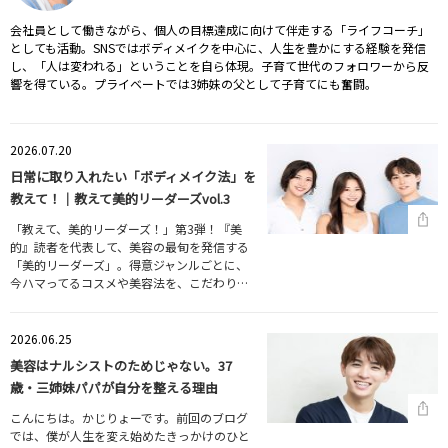
会社員として働きながら、個人の目標達成に向けて伴走する「ライフコーチ」
としても活動。SNSではボディメイクを中心に、人生を豊かにする経験を発信
し、「人は変われる」ということを自ら体現。子育て世代のフォロワーから反
響を得ている。プライベートでは3姉妹の父として子育てにも奮闘。
2026.07.20
日常に取り入れたい「ボディメイク法」を
教えて！｜教えて美的リーダーズvol.3
「教えて、美的リーダーズ！」第3弾！『美
的』読者を代表して、美容の最旬を発信する
「美的リーダーズ」。得意ジャンルごとに、
今ハマってるコスメや美容法を、こだわり…
2026.06.25
美容はナルシストのためじゃない。37
歳・三姉妹パパが自分を整える理由
こんにちは。かじりょーです。前回のブログ
では、僕が人生を変え始めたきっかけのひと