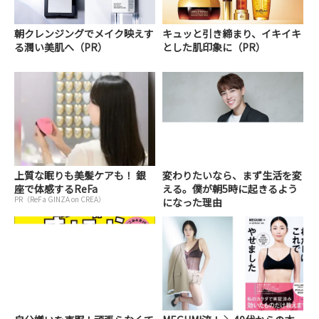
朝クレンジングでメイク映えす
キュッと引き締まり、イキイキ
る潤い美肌へ（PR）
とした肌印象に（PR）
上質な眠りも美髪ケアも！ 銀
変わりたいなら、まず生活を変
座で体感するReFa
える。僕が朝5時に起きるよう
PR（ReFa GINZA on CREA）
になった理由