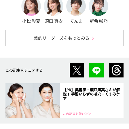
小松 彩夏
須田 真衣
てんま
新希 咲乃
美的リーダーズをもっとみる
この記事をシェアする
【PR】美容家・瀬戸麻実さんが解
説！ 手間いらずの毛穴・くすみケ
ア
この記事も読む＞＞