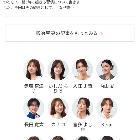
つとして、朝5時に起きる習慣について書きま
した。今回はその続きとして、「なぜ僕…
鍛冶屋 亮の記事をもっとみる
赤埴 奈津
いしだ ち
入江 史織
内山 愛
子
ひろ
長田 寛太
カナコ
喜多 よし
Keiju
か