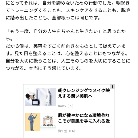
にとってそれは、自分を諦めないための行動でした。朝起き
てトレーニングすることも、スキンケアをすることも、脱毛
に踏み出したことも、全部根っこは同じです。
「もう一度、自分の人生をちゃんと生きたい」と思ったか
ら。
だから僕は、美容をすごく前向きなものとして捉えていま
す。見た目を整えることは、心を整えることにもつながる。
自分を大切に扱うことは、人生そのものを大切にすることに
つながる。本当にそう感じています。
朝クレンジングでメイク映
A
えする潤い美肌へ
ds
by
NARS（PR）
lo
gl
肌が健やかになる環境作り
y
こそが美肌を手に入れる近
道
資生堂（PR）