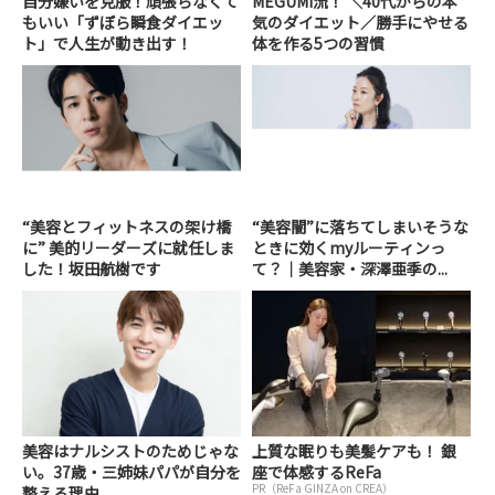
自分嫌いを克服！頑張らなくて
MEGUMI流！ ＼40代からの本
もいい「ずぼら瞬食ダイエッ
気のダイエット／勝手にやせる
ト」で人生が動き出す！
体を作る5つの習慣
“美容とフィットネスの架け橋
“美容闇”に落ちてしまいそうな
に” 美的リーダーズに就任しま
ときに効くmyルーティンっ
した！坂田航樹です
て？｜美容家・深澤亜季の...
美容はナルシストのためじゃな
上質な眠りも美髪ケアも！ 銀
い。37歳・三姉妹パパが自分を
座で体感するReFa
PR（ReFa GINZA on CREA）
整える理由