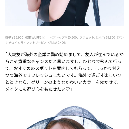
帽子￥86,900（ENTWURFEIN） ベアトップ￥60,500、スウェットパンツ￥63,800（アン
ナ チョイ クライアントサービス〈ANNA CHOI〉
｢大親友が海外の企業に勤め始めまして、友人が住んでいるか
らこそ貴重なチャンスだと思いますし、ひとりで飛んで行っ
て、おすすめのスポットを案内してもらって、しっかり甘え
つつ海外でリフレッシュしたいです。海外で過ごす楽しいひ
とときなら、グリーンのようなかわいいカラーを効かせて、
メイクにも遊び心をもたせたい♡」