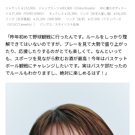
ジャケット￥132,000、ジャンプスーツ￥83,600（Chika Kisada） 中に着たボディスー
ツ￥37,400（YOHEI OHNO） ネックレス￥25,300、リング［右手人差し指］￥56,100、
リング［右手薬指］￥35,200（SIRI SIRI） リング［左手］￥27,500（フラッパーズ
〈OCUCCI jewelry〉） パンプス／スタイリスト私物
「昨年初めて野球観戦に行ったんです。ルールをしっかり理
解できてはいないのですが、プレーを見て大勢で盛り上がっ
たり、応援したりするのがとても楽しくて。なんといって
も、スポーツを見ながら飲むお酒が最高！今年はバスケット
ボール観戦にチャレンジしたいです。実はバスケ部だったの
でルールもわかりますし、絶対に楽しめるはず！」