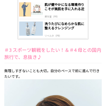
gl
肌が健やかになる環境作り
y
こそが美肌を手に入れる近
道
資生堂（PR）
洗うたびになめらかな肌に
整えるクレンジング
リベルタ（PR）
＃3 スポーツ観戦をしたい！＆＃4 母との国内
旅行で、息抜き♪
無理しすぎないことも大切。自分のペースで前に進んで行き
たいです。