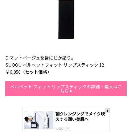
D.マットベージュを唇にじか塗り。
SUQQU ベルベットフィット リップスティック 12
￥6,050（セット価格）
ベルベット フィット リップスティックの詳細・購入はこ
ちら
朝クレンジングでメイク映
A
えする潤い美肌へ
ds
by
NARS（PR）
lo