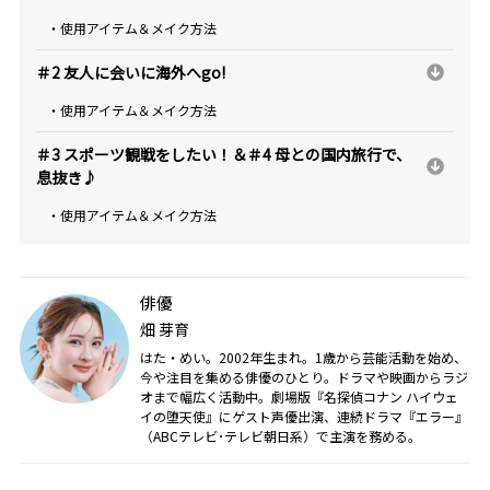
・使用アイテム＆メイク方法
＃2 友人に会いに海外へgo!
・使用アイテム＆メイク方法
＃3 スポーツ観戦をしたい！＆＃4 母との国内旅行で、
息抜き♪
・使用アイテム＆メイク方法
俳優
畑 芽育
はた・めい。2002年生まれ。1歳から芸能活動を始め、
今や注目を集める俳優のひとり。ドラマや映画からラジ
オまで幅広く活動中。劇場版『名探偵コナン ハイウェ
イの堕天使』にゲスト声優出演、連続ドラマ『エラー』
（ABCテレビ･テレビ朝日系）で主演を務める。