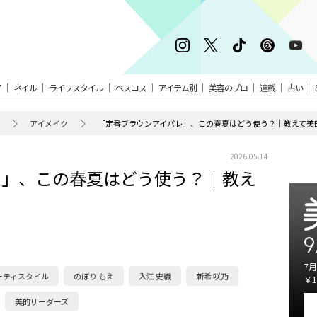
ア
ネイル
ライフスタイル
ベスコス
アイテム別
美容のプロ
連載
占い
アイメイク
「定番ブラウンアイパレ」、この春夏はどう使う？｜教えて美的リ
2026.05.14
レ」、この春夏はどう使う？｜教え
9
7月
ーティスタイル
のぼり もえ
入江 史織
新希 咲乃
￥1
美的リーダーズ