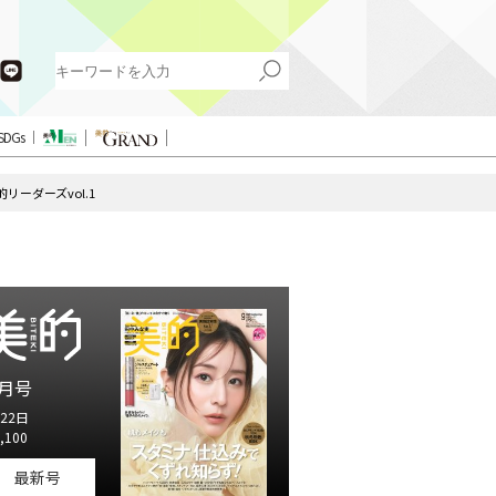
SDGs
ーダーズvol.1
月号
22日
,100
最新号