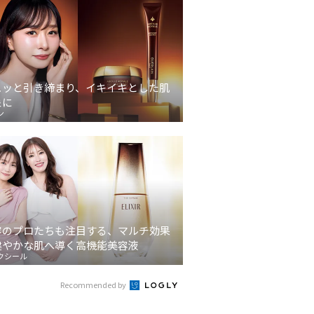
ュッと引き締まり、イキイキとした肌
象に
ン
容のプロたちも注目する、マルチ効果
健やかな肌へ導く高機能美容液
クシール
Recommended by