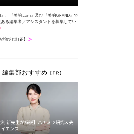
』、『美的.com』及び『美的GRAND』で
欲ある編集者／アシスタントを募集してい
お詫びと訂正】
＞
編集部おすすめ
【PR】
友利 新先生が解説】ハチミツ研究＆先
サイエンス
ン