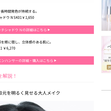
で長時間発色が持続する。
 N SK01￥1,650
ッチシャドウ Ｎの詳細はこちら
感を頰に宿し、立体感のある肌に。
 ￥6,270
エンハンサーの詳細・購入はこちら
を解説！
目元を明るく見せる大人メイク