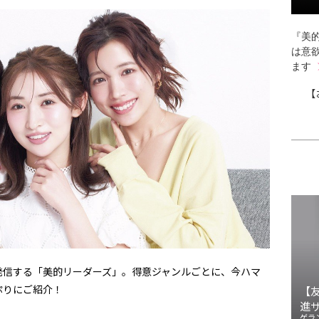
『美的
は意
ます
【
発信する「美的リーダーズ」。得意ジャンルごとに、今ハマ
ぷりにご紹介！
【
進
ゲラ