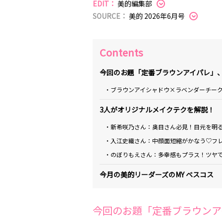
EDIT：
美的編集部
SOURCE：
美的 2026年6月号
Contents
今回のお題「定番ブラウンアイパレ」
・ブラウンアイシャドウ×ラベンダーチー
3人がオリジナルメイクテクを解説！
・新希咲乃さん：奥目さん必見！目元を明
・入江史織さん：中顔面短縮がかなう♡フ
・のぼりもえさん：多幸感もプラス！ツヤ
今月の美的リーダーズのMY ベスコス
今回のお題「定番ブラウンア