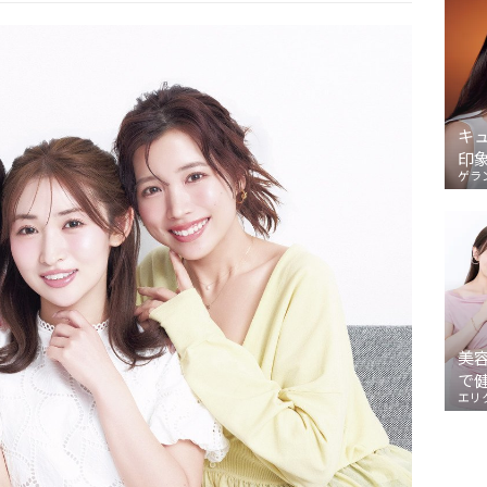
キ
印
ゲラ
美
で
エリ