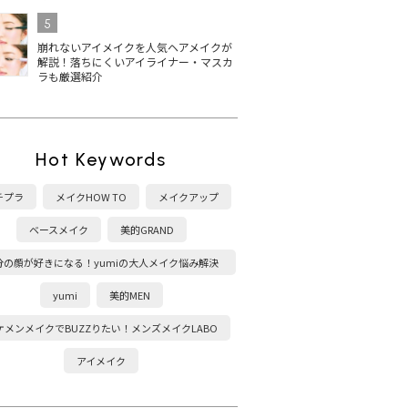
5
崩れないアイメイクを人気ヘアメイクが
解説！落ちにくいアイライナー・マスカ
ラも厳選紹介
Hot Keywords
チプラ
メイクHOW TO
メイクアップ
ベースメイク
美的GRAND
分の顔が好きになる！yumiの大人メイク悩み解決
塾
yumi
美的MEN
ケメンメイクでBUZZりたい！メンズメイクLABO
アイメイク