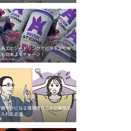
い系エナジードリンクでビタミンも栄
素も効率よくチャージ！
ンストーム
が健やかになる環境作りこそが美肌を
に入れる近道
堂