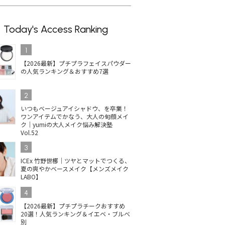
Today's Access Ranking
1
【2026最新】プチプラフェイスパウダー
の人気ランキング＆おすすめ7選
2
いつもベージュアイシャドウ、を卒業！
ワンアイテムでかなう、大人の旬顔メイ
ク｜yumiの大人メイク悩み解決塾
Vol.52
3
ICEx 竹野世梛｜ツヤとマットでつくる、
夏の爽やかベースメイク【メンズメイク
LABO】
4
【2026最新】プチプラチークおすすめ
20選！人気ランキング＆イエベ・ブルべ
別