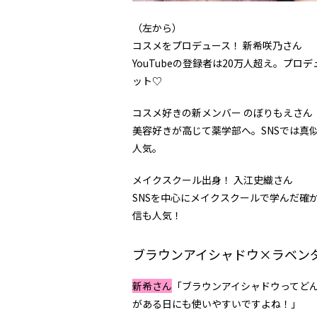
（左から）
コスメをプロデュース！ 新希咲乃さん
YouTubeの登録者は20万人超え。プ
ット♡
コスメ好きの新メンバー のぼりもえさん
美容好きが高じて薬学部へ。SNSでは真
人気。
メイクスクール出身！ 入江史織さん
SNSを中心にメイクスクールで学んだ確
信も人気！
ブラウンアイシャドウ×ラベン
新希さん
「ブラウンアイシャドウってど
がある日にも使いやすいですよね！」