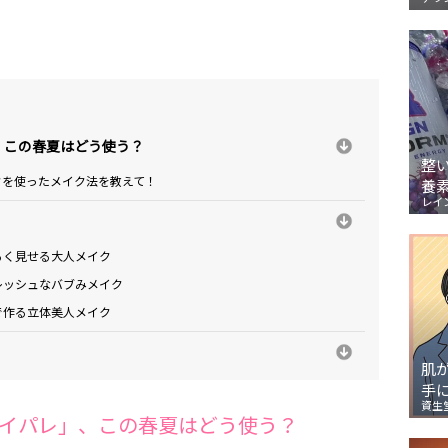
、この春夏はどう使う？
整
クを使ったメイク法を教えて！
養
レイ
るく見せる大人メイク
レッシュなバブみメイク
で作る立体美人メイク
肌
手
資生
イパレ」、この春夏はどう使う？