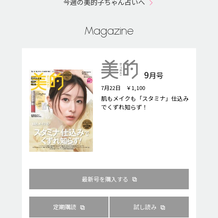
今週の美的子ちゃん占いへ
Magazine
9
月号
7月22日 ￥1,100
肌もメイクも「スタミナ」仕込み
でくずれ知らず！
最新号を購入する
定期購読
試し読み