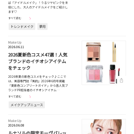
ば「アイドルメイク」！うるツヤピンクを主
役にした、大人のアイドルメイクをご紹介し
ます♡
すべて読む
トレンドメイク
夢月
Make Up
2026.06.11
2026夏新色コスメ47選！人気
ブランドのイチオシアイテム
をチェック
2026年夏の新色コスメをチェック♪ここで
は、美容専門誌『美的』2026年6月号掲載
「夏新色コンプリートガイド」から各人気ブ
ランドPR担当者のイチオシアイテム…
すべて読む
メイクアップニュース
Make Up
2026.06.08
ルナソルの限定モーヴパレッ