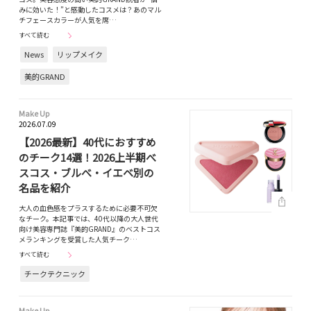
みに効いた！”と感動したコスメは？あのマル
チフェースカラーが人気を席…
すべて読む
News
リップメイク
美的GRAND
Make Up
2026.07.09
【2026最新】40代におすすめ
のチーク14選！2026上半期べ
スコス・ブルべ・イエベ別の
名品を紹介
大人の血色感をプラスするために必要不可欠
なチーク。本記事では、40代以降の大人世代
向け美容専門誌『美的GRAND』のベストコス
メランキングを受賞した人気チーク…
すべて読む
チークテクニック
Make Up