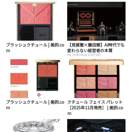
ブラッシュクチュール | 美的.co
【見城徹×藤田晋】AI時代でも
m
変わらない経営者の本質
PR（FINCHI on GOETHE）
ブラッシュクチュール | 美的.co
クチュール フェイス パレット
m
［2025年11月発売］ | 美的.co
m