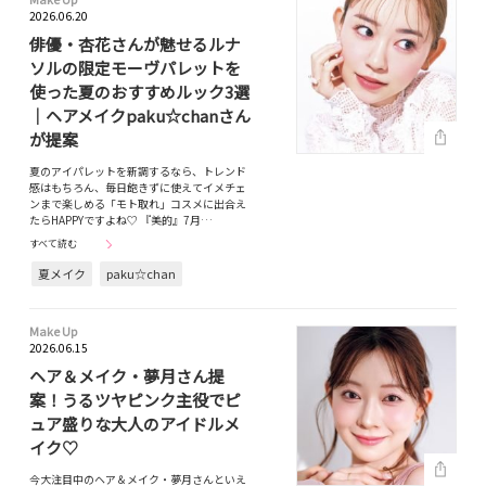
2026.06.20
俳優・杏花さんが魅せるルナ
ソルの限定モーヴパレットを
使った夏のおすすめルック3選
｜ヘアメイクpaku☆chanさん
が提案
夏のアイパレットを新調するなら、トレンド
感はもちろん、毎日飽きずに使えてイメチェ
ンまで楽しめる「モト取れ」コスメに出合え
たらHAPPYですよね♡ 『美的』7月…
すべて読む
夏メイク
paku☆chan
Make Up
2026.06.15
ヘア＆メイク・夢月さん提
案！うるツヤピンク主役でピ
ュア盛りな大人のアイドルメ
イク♡
今大注目中のヘア＆メイク・夢月さんといえ