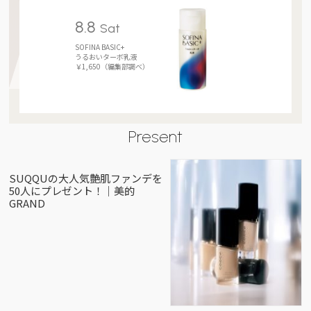
8.8
Sat
SOFINA BASIC+
うるおいターボ乳液
￥1,650（編集部調べ）
Present
SUQQUの大人気艶肌ファンデを
50人にプレゼント！｜美的
GRAND