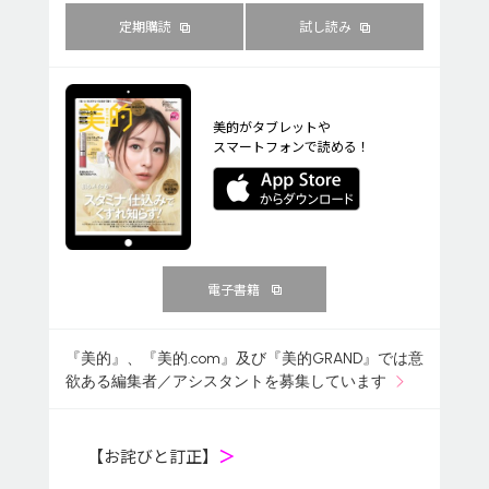
定期購読
試し読み
美的がタブレットや
スマートフォンで読める！
電子書籍
『美的』、『美的.com』及び『美的GRAND』では意
欲ある編集者／アシスタントを募集しています
【お詫びと訂正】
＞