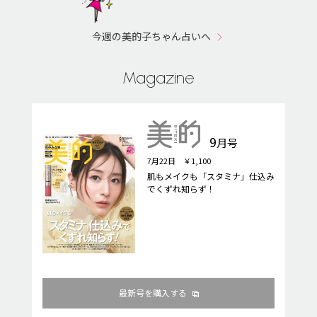
今週の美的子ちゃん占いへ
Magazine
9
月号
7月22日 ￥1,100
肌もメイクも「スタミナ」仕込み
でくずれ知らず！
最新号を購入する