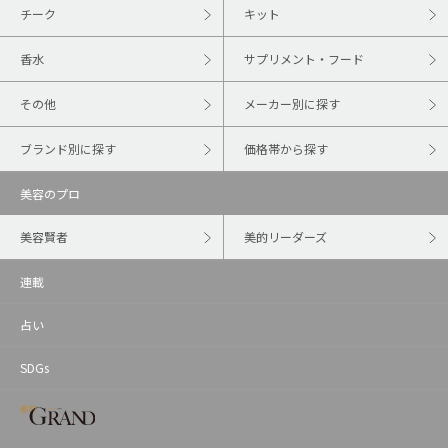
チーク
キット
香水
サプリメント・フード
その他
メーカー別に探す
ブランド別に探す
価格帯から探す
美容のプロ
美容賢者
美的リーダーズ
連載
占い
SDGs