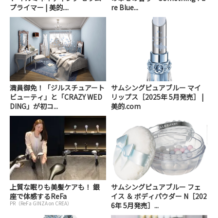
プライマー | 美的....
re Blue...
満員御免！「ジルスチュアート
サムシングピュアブルー マイ
ビューティ」と「CRAZY WED
リップス［2025年 5月発売］ |
DING」が初コ...
美的.com
上質な眠りも美髪ケアも！ 銀
サムシングピュアブルー フェ
座で体感するReFa
イス ＆ ボディパウダー N［202
PR（ReFa GINZA on CREA）
6年 5月発売］...