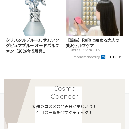
クリスタルブルーム サムシン
【銀座】ReFaで始める大人の
グピュアブルー オードパルフ
贅沢セルフケア
PR（ReFa GINZA on CREA）
ァン［2026年 5月発...
Recommended by
Cosme
Calendar
話題のコスメの発売日が早わかり！
今月の一覧を今すぐチェック！