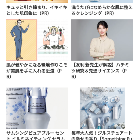
キュッと引き締まり、イキイキ
洗うたびになめらかな肌に整え
とした肌印象に（PR）
るクレンジング（PR）
肌が健やかになる環境作りこそ
【友利 新先生が解説】ハチミ
が美肌を手に入れる近道（P
ツ研究＆先進サイエンス（P
R）
R）
サムシングピュアブルー セン
毎年大人気！ジルスチュアート
ト イルミネイティング セラム
の幸せの香り「Something Pu