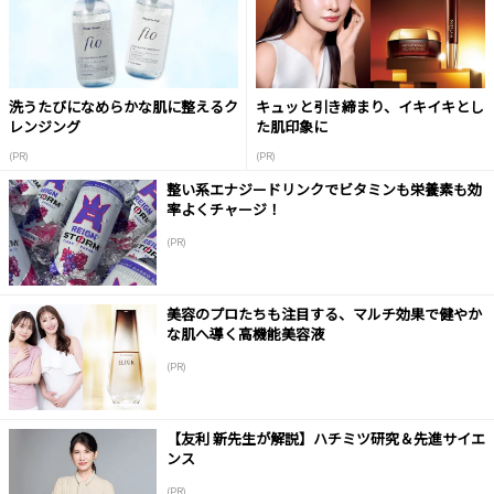
洗うたびになめらかな肌に整えるク
キュッと引き締まり、イキイキとし
レンジング
た肌印象に
(PR)
(PR)
整い系エナジードリンクでビタミンも栄養素も効
率よくチャージ！
(PR)
美容のプロたちも注目する、マルチ効果で健やか
な肌へ導く高機能美容液
(PR)
【友利 新先生が解説】ハチミツ研究＆先進サイエ
ンス
(PR)