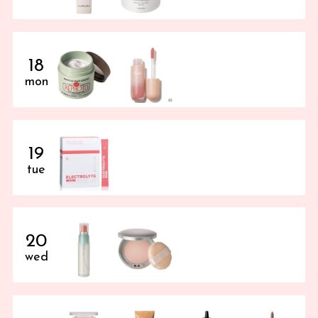
18
mon
19
tue
20
wed