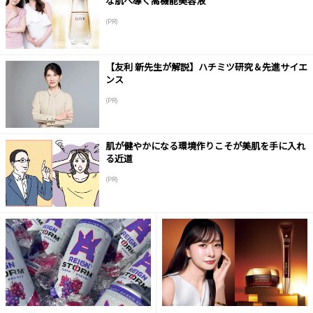
な肌へ導く高機能美容液
(PR)
【友利 新先生が解説】ハチミツ研究＆先進サイエ
ンス
(PR)
肌が健やかになる環境作りこそが美肌を手に入れ
る近道
(PR)