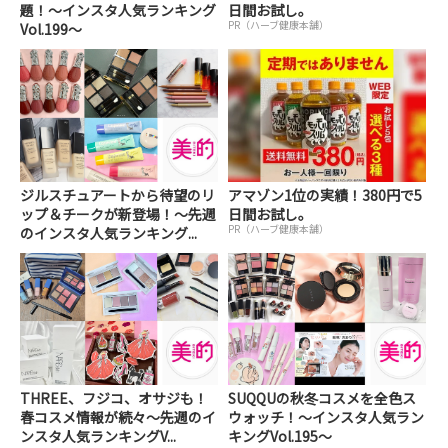
題！～インスタ人気ランキング
日間お試し。
PR（ハーブ健康本舗）
Vol.199～
ジルスチュアートから待望のリ
アマゾン1位の実績！380円で5
ップ＆チークが新登場！～先週
日間お試し。
PR（ハーブ健康本舗）
のインスタ人気ランキング...
THREE、フジコ、オサジも！
SUQQUの秋冬コスメを全色ス
春コスメ情報が続々～先週のイ
ウォッチ！～インスタ人気ラン
ンスタ人気ランキングV...
キングVol.195～