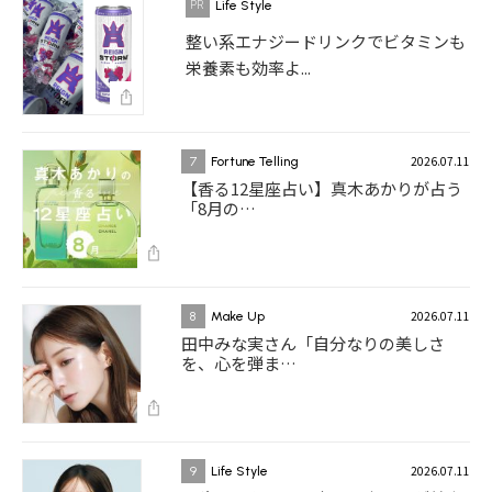
Life Style
整い系エナジードリンクでビタミンも
栄養素も効率よ...
2026.07.11
7
Fortune Telling
【香る12星座占い】真木あかりが占う
「8月の…
2026.07.11
8
Make Up
田中みな実さん「自分なりの美しさ
を、心を弾ま…
2026.07.11
9
Life Style