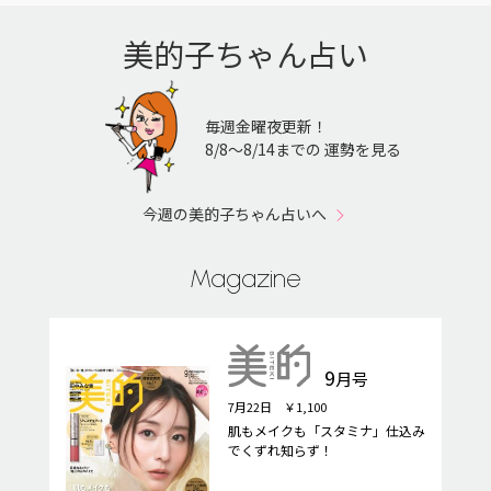
美的子ちゃん占い
毎週金曜夜更新！
8/8〜8/14までの 運勢を見る
今週の美的子ちゃん占いへ
Magazine
9
月号
7月22日 ￥1,100
肌もメイクも「スタミナ」仕込み
でくずれ知らず！