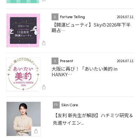
2026.07.11
2
Fortune Telling
【開運ビューティ】Skyの2026年下半
期占…
2026.07.11
3
Present
大阪に再び！「あいたい美的 in
HANKY…
Skin Care
【友利 新先生が解説】ハチミツ研究＆
先進サイエン...