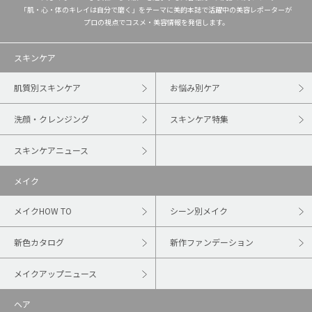
「肌・心・体のキレイは自分で磨く」をテーマに美的本誌で活躍中の美容レポーターが
プロの視点でコスメ・美容情報を発信します。
スキンケア
肌質別スキンケア
お悩み別ケア
洗顔・クレンジング
スキンケア特集
スキンケアニュース
メイク
メイクHOW TO
シーン別メイク
新色カタログ
新作ファンデーション
メイクアップニュース
ヘア