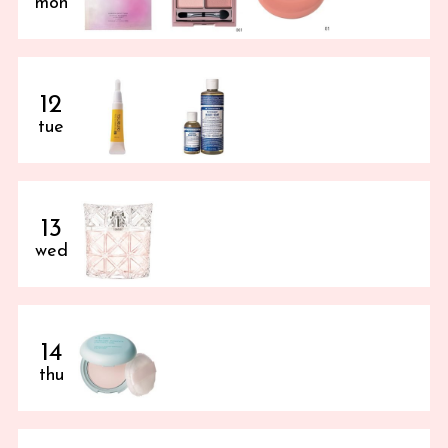
mon
12
tue
13
wed
14
thu