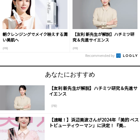
朝クレンジングでメイク映えする潤
【友利 新先生が解説】ハチミツ研
い美肌へ
究＆先進サイエンス
(PR)
(PR)
Recommended by
あなたにおすすめ
【友利 新先生が解説】ハチミツ研究＆先進サ
イエンス
（PR）
【速報！】浜辺美波さんが2024年「美的 ベス
トビューティウーマン」に決定！『美...