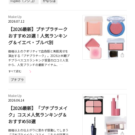
Fujiko（フジコ）
かならぼ
Make Up
2026.07.12
【2026最新】プチプラチーク
おすすめ20選！人気ランキン
グ＆イエベ・ブルべ別
価格以上のクオリティで血色感と美肌見せを
演出する「プチプラチーク」。2026上半期プ
チプラベスコスランキング受賞の口コミ人気
から、人気ブランドの最新アイテム、…
すべて読む
プチプラ
Make Up
2026.06.14
【2026最新】「プチプラメイ
ク」コスメ人気ランキング＆
おすすめ50選
価格以上の仕上がりに思わず感動してしまう
「プチプラメイク」コスメ。こちらの記事で