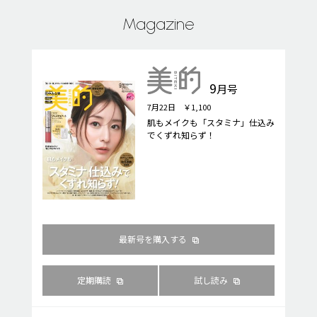
Magazine
9
月号
7月22日 ￥1,100
肌もメイクも「スタミナ」仕込み
でくずれ知らず！
最新号を購入する
定期購読
試し読み