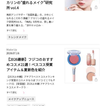
カリンの“盛れるメイク”研究
所 vol.4
美的アンバサダー「吉田朱里」の、かわいく
なれるこだわり満載♡ アカリンの盛れるメイ
ク研究所Vol.4。『美的』8月号は、蒸し暑い
夏を乗り越える、“涼やかメロみ…
すべて読む
トレンドメイク
Make Up
2026.07.16
【2026最新】フジコのおすす
めコスメ21選！ベスコス受賞
アイテム＆夏新色を紹介
【2026上半期】プチプラベストコスメランキ
ング受賞のコスメ かならぼ フジコ どこでもチ
ーク 01 【受賞歴】2026上半期 プチプラベス
トコスメ チークラ…
すべて読む
メイクアップニュース