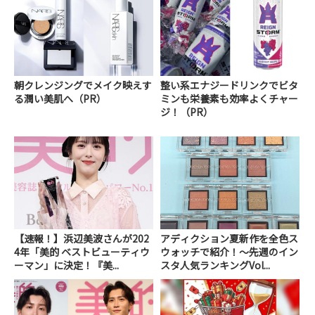
朝クレンジングでメイク映えす
整い系エナジードリンクでビタ
る潤い美肌へ（PR）
ミンも栄養素も効率よくチャー
ジ！（PR）
【速報！】浜辺美波さんが202
アディクション夏新作を全色ス
4年「美的 ベストビューティウ
ウォッチで紹介！～先週のイン
ーマン」に決定！『美...
スタ人気ランキングVol...