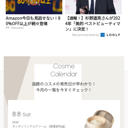
Amazon今日も見逃せない！8
【速報！】杉野遥亮さんが202
0%OFF以上が続々登場
4年「美的 ベストビューティマ
PR（Amazon）
ン」に決定！
Recommended by
Cosme
Calendar
話題のコスメの発売日が早わかり！
今月の一覧を今すぐチェック！
8.8
Sat
DEW
タンタンリンクルクリーム ［医薬部外品］