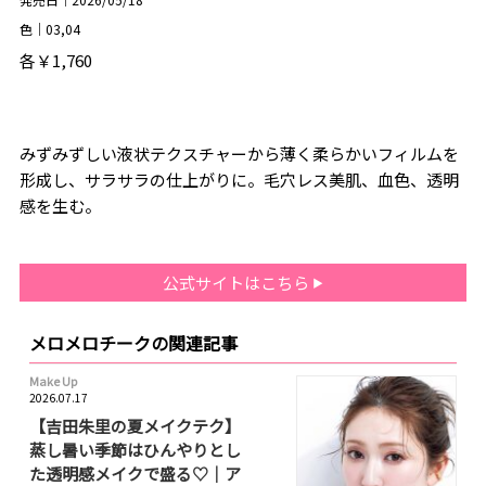
色｜03,04
各￥1,760
みずみずしい液状テクスチャーから薄く柔らかいフィルムを
形成し、サラサラの仕上がりに。毛穴レス美肌、血色、透明
感を生む。
公式サイトはこちら
メロメロチークの関連記事
Make Up
2026.07.17
【吉田朱里の夏メイクテク】
蒸し暑い季節はひんやりとし
た透明感メイクで盛る♡｜ア