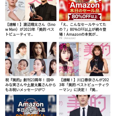
【速報！】渡辺翔太さん（Sno
「え、こんなセールやってた
w Man）が2023年「美的 ベス
の？」80％OFF以上が続々登
トビューティマ...
場！Amazonの本気が...
PR（Amazon）
祝『美的』創刊23周年！ 田中
【速報！】川口春奈さんが202
みな実さんや土屋太鳳さんから
3年「美的 ベストビューティウ
もお祝いメッセージが♡
ーマン」に決定！『美...