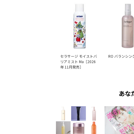
セラサージ モイストバ
RO バランシン
リアミスト Ma［2026
年 11月発売］
あな