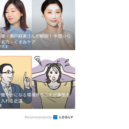
容家・瀬戸麻実さんが解説！ 手間いら
の毛穴・くすみケア
ア花王
が健やかになる環境作りこそが美肌を
に入れる近道
堂
Recommended by