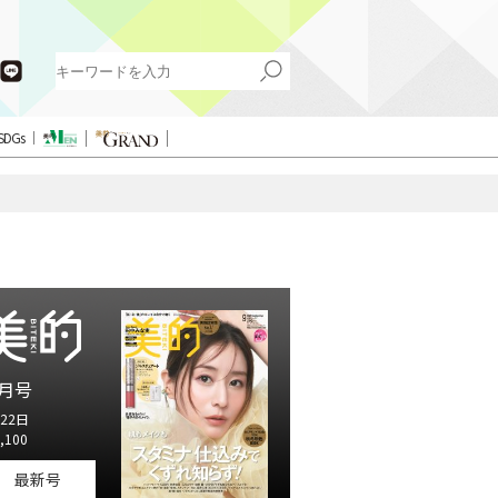
SDGs
月号
22日
,100
最新号