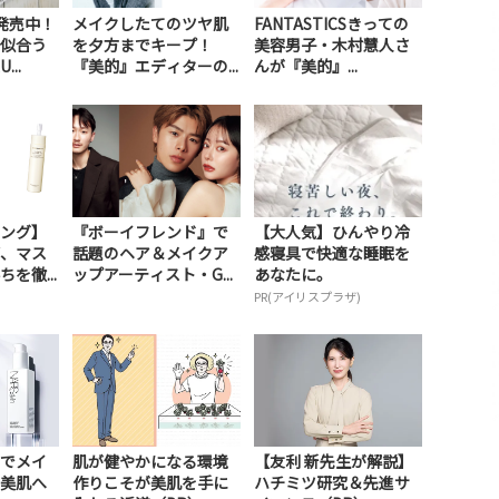
発売中！
メイクしたてのツヤ肌
FANTASTICSきっての
似合う
を夕方までキープ！
美容男子・木村慧人さ
..
『美的』エディターの...
んが『美的』...
ング】
『ボーイフレンド』で
【大人気】ひんやり冷
、マス
話題のヘア＆メイクア
感寝具で快適な睡眠を
を徹...
ップアーティスト・G...
あなたに。
PR(アイリスプラザ)
でメイ
肌が健やかになる環境
【友利 新先生が解説】
美肌へ
作りこそが美肌を手に
ハチミツ研究＆先進サ