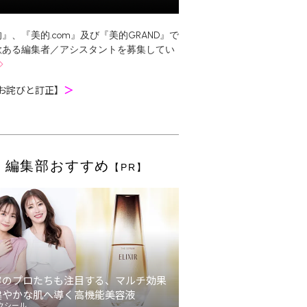
』、『美的.com』及び『美的GRAND』で
欲ある編集者／アシスタントを募集してい
お詫びと訂正】
＞
編集部おすすめ
【PR】
容のプロたちも注目する、マルチ効果
健やかな肌へ導く高機能美容液
クシール