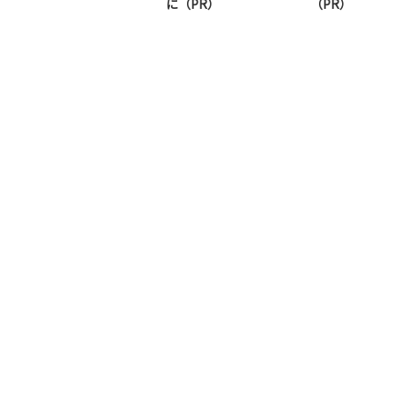
に（PR）
（PR）