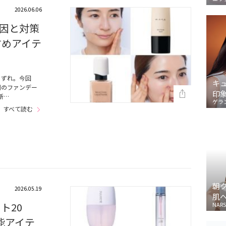
2026.06.06
因と対策
すめアイテ
くずれ。今回
キ
別のファンデー
印
新…
ゲラ
すべて読む
朝
2026.05.19
肌
ト20
NARS
能アイテ