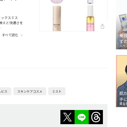
ィックスミス
映えと快適さを
…
すべて読む
美
ず
ニベ
ルビス
スキンケアコスメ
ミスト
肌
手
資生