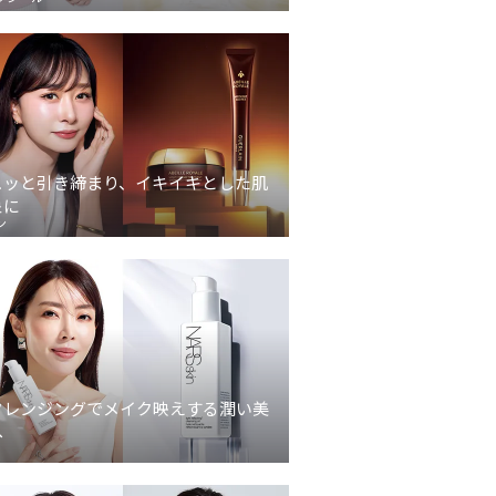
ュッと引き締まり、イキイキとした肌
象に
ン
クレンジングでメイク映えする潤い美
へ