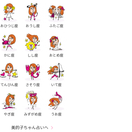
おひつじ座
おうし座
ふたご座
かに座
しし座
おとめ座
てんびん座
さそり座
いて座
やぎ座
みずがめ座
うお座
美的子ちゃん占いへ