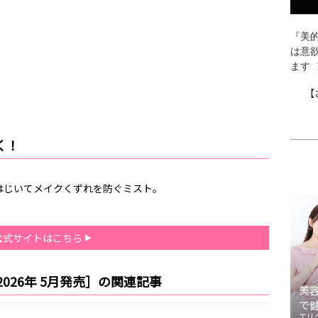
『美的
は意
ます
【
く！
はじいてメイクくずれを防ぐミスト。
公式サイトはこちら
026年 5月発売］の関連記事
美
で
エリ