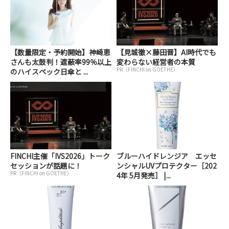
【数量限定・予約開始】神崎恵
【見城徹×藤田晋】AI時代でも
さんも太鼓判！遮蔽率99％以上
変わらない経営者の本質
PR（FINCHI on GOETHE）
のハイスペック日傘と ...
FINCHI主催「IVS2026」トーク
ブルーハイドレンジア エッセ
セッションが話題に！
ンシャルUVプロテクター［202
PR（FINCHI on GOETHE）
4年 5月発売］ |...