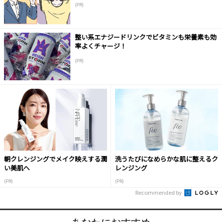
(PR)
整い系エナジードリンクでビタミンも栄養素も効
率よくチャージ！
(PR)
朝クレンジングでメイク映えする潤
洗うたびになめらかな肌に整えるク
い美肌へ
レンジング
(PR)
(PR)
Recommended by