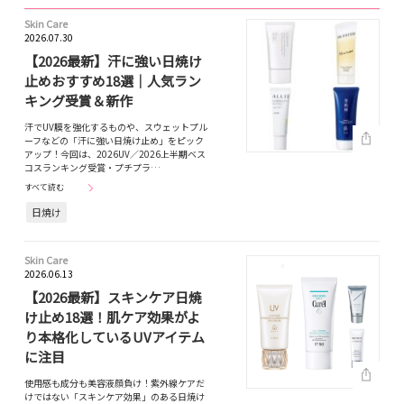
Skin Care
2026.07.30
【2026最新】汗に強い日焼け
止めおすすめ18選｜人気ラン
キング受賞＆新作
汗でUV膜を強化するものや、スウェットプル
ーフなどの「汗に強い日焼け止め」をピック
アップ！今回は、2026UV／2026上半期ベス
コスランキング受賞・プチプラ…
すべて読む
日焼け
Skin Care
2026.06.13
【2026最新】スキンケア日焼
け止め18選！肌ケア効果がよ
り本格化しているUVアイテム
に注目
使用感も成分も美容液顔負け！紫外線ケアだ
けではない「スキンケア効果」のある日焼け