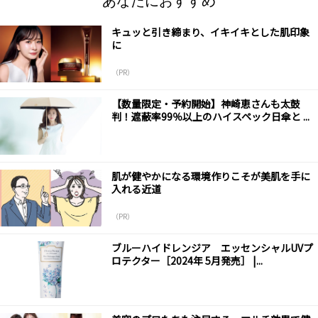
あなたにおすすめ
キュッと引き締まり、イキイキとした肌印象
に
（PR）
【数量限定・予約開始】神崎恵さんも太鼓
判！遮蔽率99％以上のハイスペック日傘と ...
肌が健やかになる環境作りこそが美肌を手に
入れる近道
（PR）
ブルーハイドレンジア エッセンシャルUVプ
ロテクター［2024年 5月発売］ |...