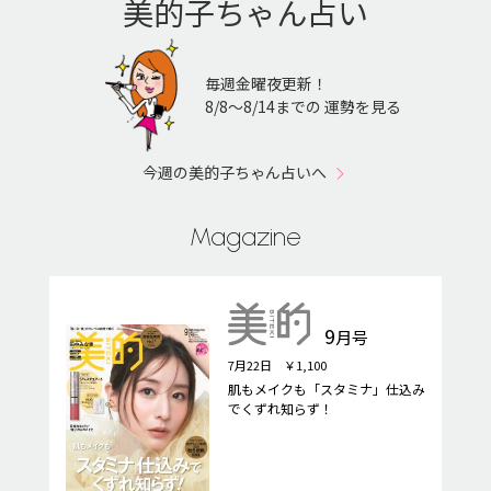
美的子ちゃん占い
毎週金曜夜更新！
8/8〜8/14までの 運勢を見る
今週の美的子ちゃん占いへ
Magazine
9
月号
7月22日 ￥1,100
肌もメイクも「スタミナ」仕込み
でくずれ知らず！