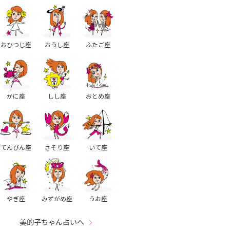
おひつじ座
おうし座
ふたご座
かに座
しし座
おとめ座
てんびん座
さそり座
いて座
やぎ座
みずがめ座
うお座
美的子ちゃん占いへ