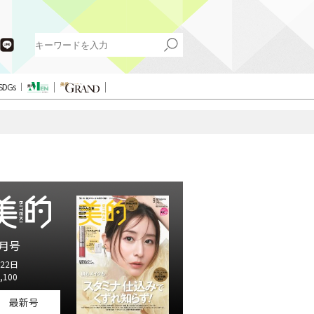
SDGs
月号
22日
,100
最新号