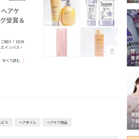
ラヘアケ
ング受賞＆
紹介！2026
したインバス・
整
…
養
すべて読む
レイ
美
で
ルビス
ヘアオイル
ヘアケア用品
エリ