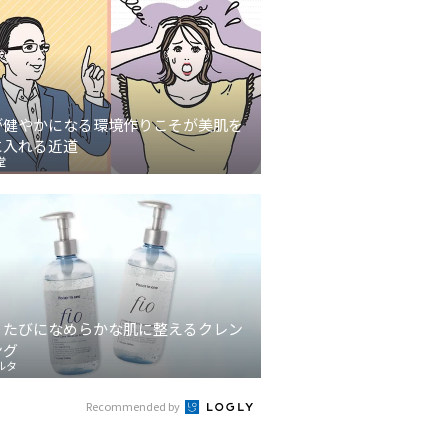
が健やかになる環境作りこそが美肌を
に入れる近道
堂
うたびになめらかな肌に整えるクレン
ング
ルタ
Recommended by