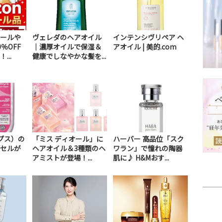
ールや
ヴェレダのヘアオイル
インテンシヴリペア ヘ
％OFF
｜濃厚オイルで保湿＆
アオイル | 美的.com
...
健康でしなやかな髪を...
ップス）の
「ミス ディオール」に
ハーバー 高品位「スク
セルが
ヘアオイル＆3種類のヘ
ワラン」で憧れの陶器
アミストが登場！...
肌に♪ H&Mおす...