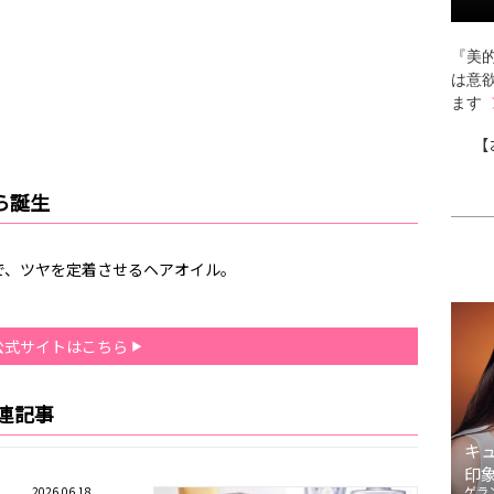
『美的
は意
ます
【
ら誕生
で、ツヤを定着させるヘアオイル。
公式サイトはこちら
連記事
キ
印
ゲラ
2026.06.18