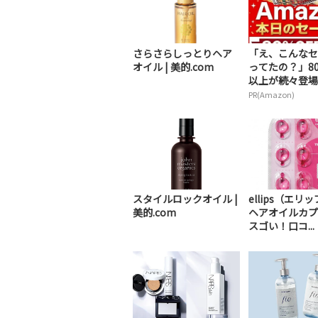
さらさらしっとりヘア
「え、こんなセ
オイル | 美的.com
ってたの？」80
以上が続々登場！
PR(Amazon)
スタイルロックオイル |
ellips（エリ
美的.com
ヘアオイルカプ
スゴい！口コ...