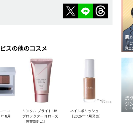
肌
手
ビスの他のコスメ
資生
洗
ジ
リベ
ローコ
リンクル ブライト UV
ネイルポリッシュ
年 8月
プロテクター N ローズ
［2026年 4月発売］
［医薬部外品］