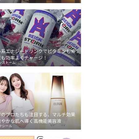
い系エナジードリンクでビタミンも栄
素も効率よくチャージ！
ンストーム
容のプロたちも注目する、マルチ効果
健やかな肌へ導く高機能美容液
クシール