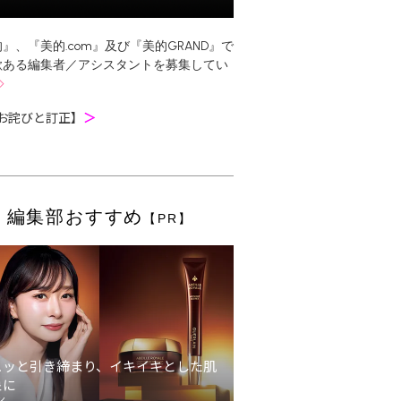
』、『美的.com』及び『美的GRAND』で
欲ある編集者／アシスタントを募集してい
お詫びと訂正】
＞
編集部おすすめ
【PR】
ュッと引き締まり、イキイキとした肌
象に
ン