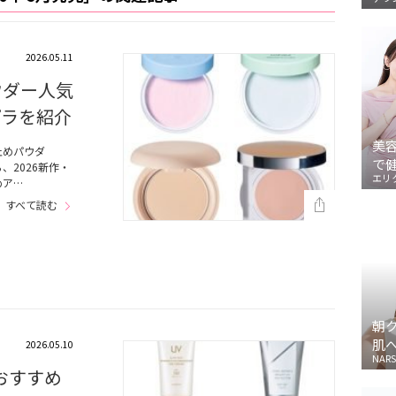
2026.05.11
ウダー人気
プラを紹介
美
止めパウダ
で
2026新作・
エリ
めア…
すべて読む
朝
肌
2026.05.10
NARS
めおすすめ