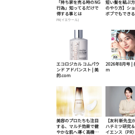
「持ち家を売る時のNG
短い髪を結ぶ方
行為」知ってるだけで
のやり方】ショ
得する事とは
ボブでもできる定
PR(イエウール)
エコロジカル コムパウ
2026年8月号 | 
ンド アドバンスト | 美
m
的.com
美容のプロたちも注目
【友利 新先生
する、マルチ効果で健
ハチミツ研究＆
やかな肌へ導く高機能
イエンス（PR