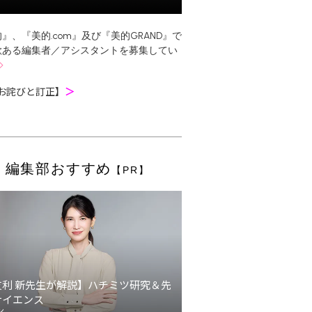
』、『美的.com』及び『美的GRAND』で
欲ある編集者／アシスタントを募集してい
お詫びと訂正】
＞
編集部おすすめ
【PR】
友利 新先生が解説】ハチミツ研究＆先
サイエンス
ン