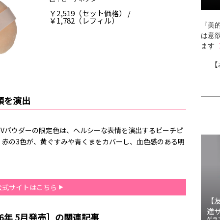
￥2,519（セット価格） /
￥1,782（レフィル）
『美的
は意
ます
【
顔を演出
UVパウダーの限定色は、ヘルシーな表情を演出するピーチピ
・赤の3色が、黄ぐすみや青くまをカバーし、血色感のある明
公式サイトはこちら
【
進
26年 5月発売］の関連記事
ゲラ