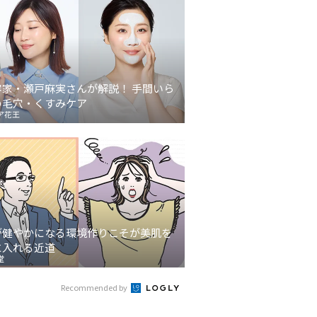
容家・瀬戸麻実さんが解説！ 手間いら
の毛穴・くすみケア
ア花王
が健やかになる環境作りこそが美肌を
に入れる近道
堂
Recommended by