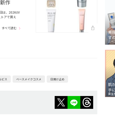
＆新作
は、2026UV
ストアで買え
すべて読む
美
ず
ニベ
ルビス
ベースメイクコスメ
日焼け止め
肌
手
資生