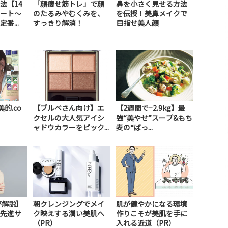
法【14
「顔痩せ筋トレ」で顔
鼻を小さく見せる方法
ート～
のたるみやむくみを、
を伝授！美鼻メイクで
番...
すっきり解消！
目指せ美人顔
美的.co
【ブルベさん向け】エ
【2週間で−2.9kg】最
クセルの大人気アイシ
強“美やせ”スープ&もち
ャドウカラーをピック...
麦の“ばっ...
が解説】
朝クレンジングでメイ
肌が健やかになる環境
先進サ
ク映えする潤い美肌へ
作りこそが美肌を手に
）
（PR）
入れる近道（PR）