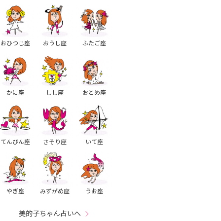
おひつじ座
おうし座
ふたご座
かに座
しし座
おとめ座
てんびん座
さそり座
いて座
やぎ座
みずがめ座
うお座
美的子ちゃん占いへ