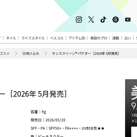
ア
ネイル
ライフスタイル
ベスコス
アイテム別
美容のプロ
連載
占い
コスメ
日焼け止め
サンスクリーン® パウダー［2026年 5月発売］
［2026年 5月発売］
9
容量｜9g
7月
発売日｜2026/05/20
￥1
SPF・PA｜SPF50+・PA++++・UV耐水性★★
色｜ピーチネクター