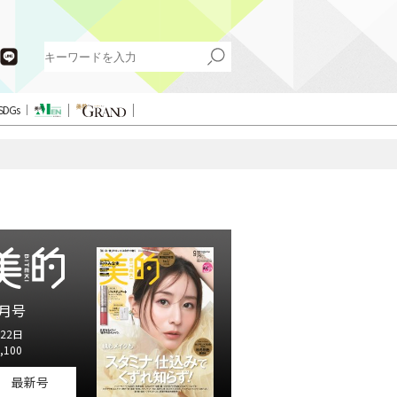
SDGs
月号
22日
,100
最新号