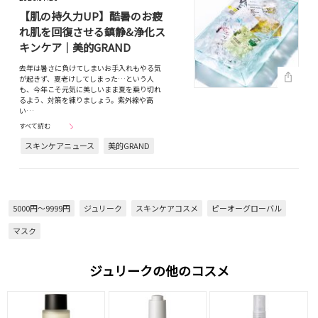
【肌の持久力UP】酷暑のお疲
れ肌を回復させる鎮静&浄化ス
キンケア｜美的GRAND
去年は暑さに負けてしまいお手入れもやる気
が起きず、夏老けしてしまった…という人
も、今年こそ元気に美しいまま夏を乗り切れ
るよう、対策を練りましょう。紫外線や高
い…
すべて読む
スキンケアニュース
美的GRAND
5000円～9999円
ジュリーク
スキンケアコスメ
ピーオーグローバル
マスク
ジュリークの他のコスメ