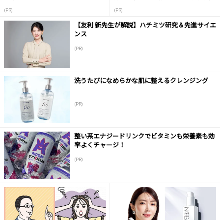
液
(PR)
(PR)
【友利 新先生が解説】ハチミツ研究＆先進サイエ
ンス
(PR)
洗うたびになめらかな肌に整えるクレンジング
(PR)
整い系エナジードリンクでビタミンも栄養素も効
率よくチャージ！
(PR)