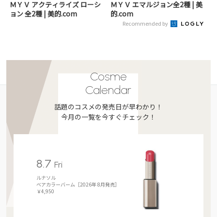
ＭＹＶ アクティライズ ローシ
ＭＹＶ エマルジョン全2種 | 美
ョン 全2種 | 美的.com
的.com
Recommended by
Cosme
Calendar
話題のコスメの発売日が早わかり！
今月の一覧を今すぐチェック！
8.7
Fri
ルナソル
ベアカラーバーム［2026年 8月発売］
￥4,950