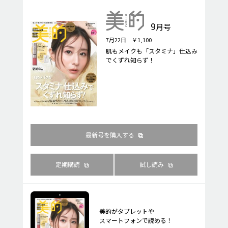
9
月号
7月22日 ￥1,100
肌もメイクも「スタミナ」仕込み
でくずれ知らず！
最新号を購入する
定期購読
試し読み
美的がタブレットや
スマートフォンで読める！