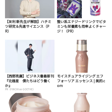
【友利 新先生が解説】ハチミ
整い系エナジードリンクでビタ
ツ研究＆先進サイエンス（P
ミンも栄養素も効率よくチャー
R）
ジ！（PR）
【西野亮廣】ビジネス書最新刊
モイスチュアライジング エフ
『北極星 僕たちはどう働く
フォーリア エッセンス | 美的.c
か』
om
PR（FINCHI on GOETHE）