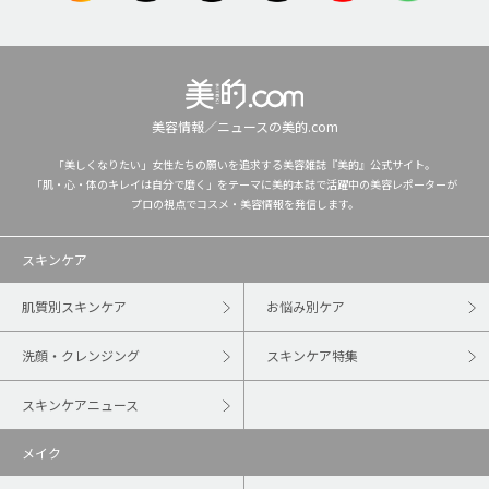
美容情報／ニュースの美的.com
「美しくなりたい」女性たちの願いを追求する美容雑誌『美的』公式サイト。
「肌・心・体のキレイは自分で磨く」をテーマに美的本誌で活躍中の美容レポーターが
プロの視点でコスメ・美容情報を発信します。
スキンケア
肌質別スキンケア
お悩み別ケア
洗顔・クレンジング
スキンケア特集
スキンケアニュース
メイク