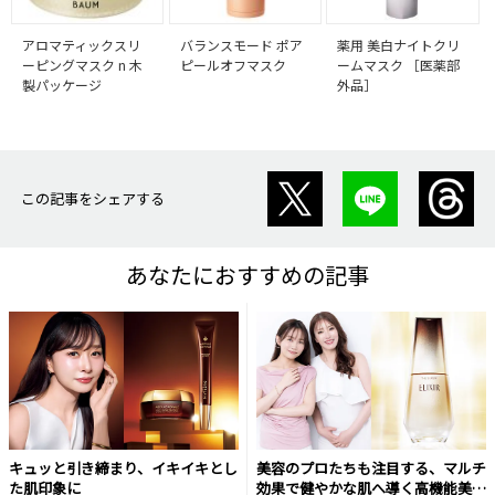
アロマティックスリ
バランスモード ポア
薬用 美白ナイトクリ
ーピングマスク n 木
ピールオフマスク
ームマスク ［医薬部
製パッケージ
外品］
この記事をシェアする
あなたにおすすめの記事
キュッと引き締まり、イキイキとし
美容のプロたちも注目する、マルチ
た肌印象に
効果で健やかな肌へ導く高機能美容