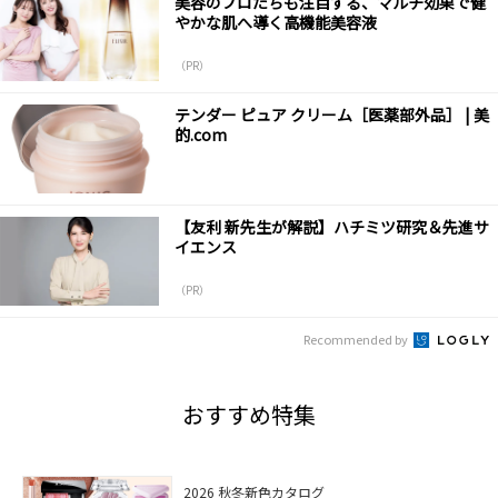
美容のプロたちも注目する、マルチ効果で健
やかな肌へ導く高機能美容液
（PR）
テンダー ピュア クリーム［医薬部外品］ | 美
的.com
【友利 新先生が解説】ハチミツ研究＆先進サ
イエンス
（PR）
Recommended by
おすすめ特集
2026 秋冬新色カタログ