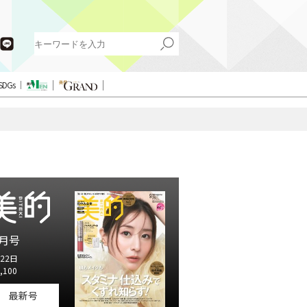
SDGs
月号
22日
,100
最新号