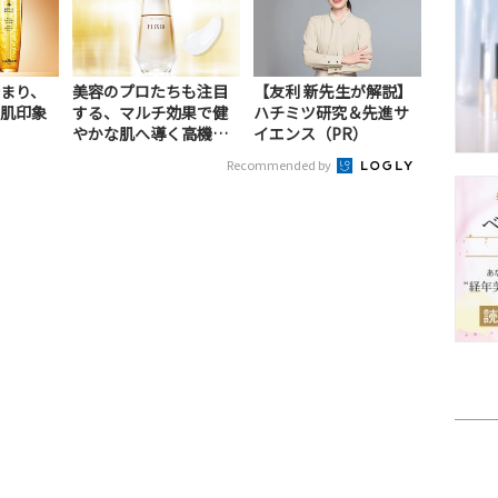
まり、
美容のプロたちも注目
【友利 新先生が解説】
肌印象
する、マルチ効果で健
ハチミツ研究＆先進サ
やかな肌へ導く高機能
イエンス（PR）
美容液（PR）
Recommended by