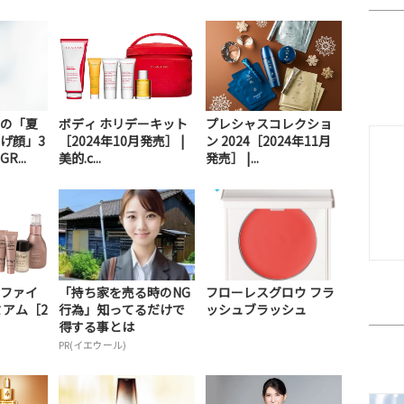
の「夏
ボディ ホリデーキット
プレシャスコレクショ
げ顔」3
［2024年10月発売］ |
ン 2024［2024年11月
...
美的.c...
発売］ |...
ファイ
「持ち家を売る時のNG
フローレスグロウ フラ
ミアム［2
行為」知ってるだけで
ッシュブラッシュ
得する事とは
PR(イエウール)