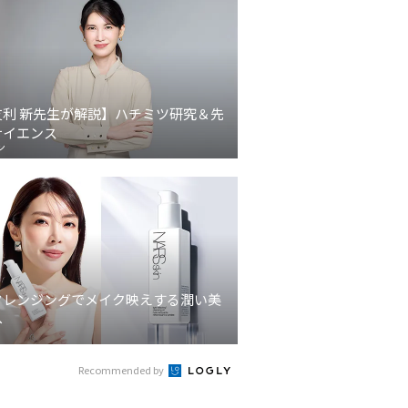
友利 新先生が解説】ハチミツ研究＆先
サイエンス
ン
クレンジングでメイク映えする潤い美
へ
Recommended by