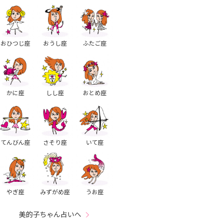
おひつじ座
おうし座
ふたご座
かに座
しし座
おとめ座
てんびん座
さそり座
いて座
やぎ座
みずがめ座
うお座
美的子ちゃん占いへ