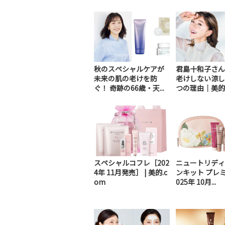
秋のスペシャルケアが
君島十和子さん
未来の肌の老けを防
老けしない涼し
ぐ！ 奇跡の66歳・天...
つの理由｜美的GR
スペシャルコフレ［202
ニュートリディ
4年 11月発売］ | 美的.c
ンキット プレ
om
025年 10月...