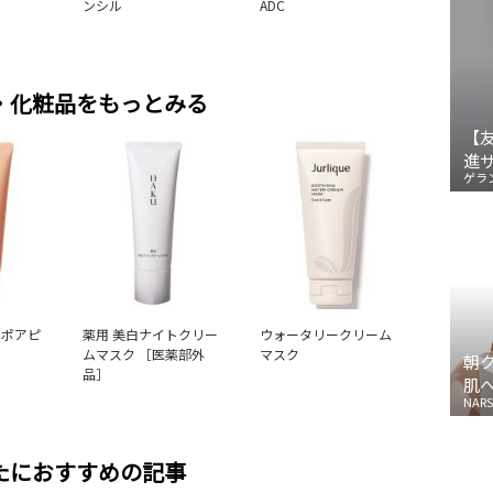
ンシル
ADC
・化粧品をもっとみる
【
進
ゲラ
 ポアピ
薬用 美白ナイトクリー
ウォータリークリーム
ムマスク ［医薬部外
マスク
朝
品］
肌
NARS
たにおすすめの記事