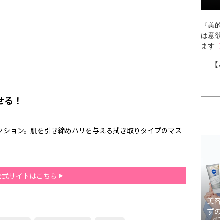
『美的
は意
ます
【
せる！
レクション。肌を引き締めハリを与える拭き取りタイプのマス
公式サイトはこちら
美
ず
ニベ