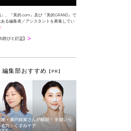
』、『美的.com』及び『美的GRAND』で
欲ある編集者／アシスタントを募集してい
お詫びと訂正】
＞
編集部おすすめ
【PR】
容家・瀬戸麻実さんが解説！ 手間いら
の毛穴・くすみケア
ア花王