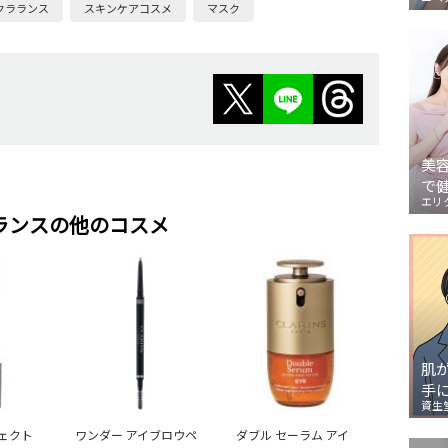
クラランス
スキンケアコスメ
マスク
美
で
エリ
ランスの他のコスメ
肌
手
資生
ェクト
ワンダー アイブロウペ
ダブル セーラム アイ